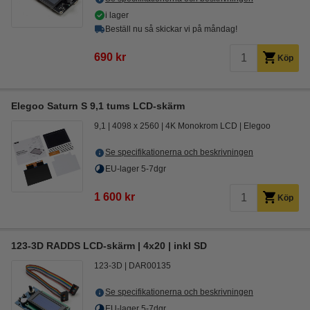
i lager
Beställ nu så skickar vi på måndag!
690 kr
Köp
Elegoo Saturn S 9,1 tums LCD-skärm
9,1
4098 x 2560
4K Monokrom LCD
Elegoo
Se specifikationerna och beskrivningen
EU-lager 5-7dgr
1 600 kr
Köp
123-3D RADDS LCD-skärm | 4x20 | inkl SD
123-3D
DAR00135
Se specifikationerna och beskrivningen
EU-lager 5-7dgr