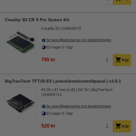
Creality 3D CR X Pro Screen Kit
Creality 3D
DAR00579
Se specifikationerna och beskrivningen
EU-lager 5-7dgr
795 kr
Köp
BigTreeTech TFT35-E3 | pekskärmskontrollpanel | v3.0.1
93,35 x 87 mm (LxB)
DC 5V
BigTreeTech
DAR00713
Se specifikationerna och beskrivningen
EU-lager 5-7dgr
520 kr
Köp