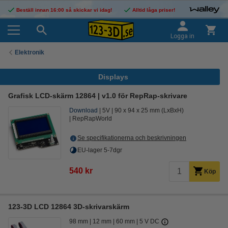
Beställ innan 16:00 så skickar vi idag!
Alltid låga priser!
Logga in
Elektronik
Displays
Grafisk LCD-skärm 12864 | v1.0 för RepRap-skrivare
Download
5V
90 x 94 x 25 mm (LxBxH)
RepRapWorld
Se specifikationerna och beskrivningen
EU-lager 5-7dgr
540 kr
Köp
123-3D LCD 12864 3D-skrivarskärm
98 mm
12 mm
60 mm
5 V DC