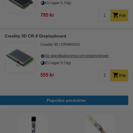
EU-lager 5-7dgr
795 kr
Köp
Creality 3D CR-X Displayboard
Creality 3D
DRW00042
Se specifikationerna och beskrivningen
EU-lager 5-7dgr
555 kr
Köp
Populära produkter