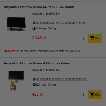
Anycubic Photon Mono M7 Max LCD-skärm
Anycubic
DAR02144
Se specifikationerna och beskrivningen
EU-lager 5-7dgr
2 245 kr
Köp
Observera:
Denna artikel förväntas under sista veckan i juli.
Anycubic Photon Mono 4 Ultra pekskärm
Anycubic
DAR02147
Se specifikationerna och beskrivningen
EU-lager 5-7dgr
425 kr
Köp