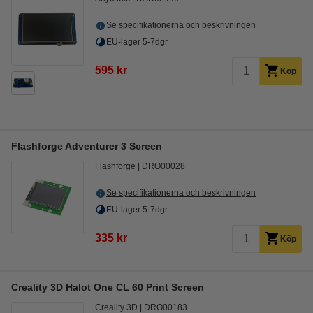
Se specifikationerna och beskrivningen
EU-lager 5-7dgr
595 kr
Köp
Flashforge Adventurer 3 Screen
Flashforge
DRO00028
Se specifikationerna och beskrivningen
EU-lager 5-7dgr
335 kr
Köp
Creality 3D Halot One CL 60 Print Screen
Creality 3D
DRO00183