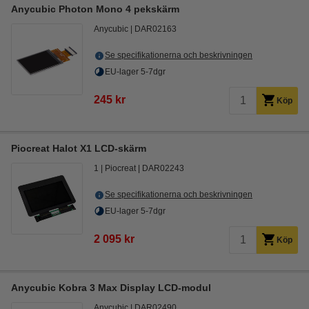
Anycubic Photon Mono 4 pekskärm
Anycubic
DAR02163
Se specifikationerna och beskrivningen
EU-lager 5-7dgr
245 kr
Köp
Piocreat Halot X1 LCD-skärm
1
Piocreat
DAR02243
Se specifikationerna och beskrivningen
EU-lager 5-7dgr
2 095 kr
Köp
Anycubic Kobra 3 Max Display LCD-modul
Anycubic
DAR02490