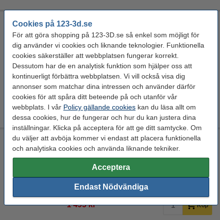
Uniformation GK3 Ultra 16K LCD-skärm
Cookies på 123-3d.se
För att göra shopping på 123-3D.se så enkel som möjligt för
385 x 260 x 48 mm (LxBxH)
Uniformation
DAR01855
dig använder vi cookies och liknande teknologier. Funktionella
cookies säkerställer att webbplatsen fungerar korrekt.
Se specifikationerna och beskrivningen
Dessutom har de en analytisk funktion som hjälper oss att
EU-lager 5-7dgr
kontinuerligt förbättra webbplatsen. Vi vill också visa dig
annonser som matchar dina intressen och använder därför
3 850 kr
Köp
cookies för att spåra ditt beteende på och utanför vår
webbplats. I vår
Policy gällande cookies
kan du läsa allt om
dessa cookies, hur de fungerar och hur du kan justera dina
inställningar. Klicka på acceptera för att ge ditt samtycke. Om
du väljer att avböja kommer vi endast att placera funktionella
Elegoo MARS 5 Ultra LCD-skärm
och analytiska cookies och använda liknande tekniker.
Elegoo
DAR02056
Acceptera
Se specifikationerna och beskrivningen
EU-lager 5-7dgr
Endast Nödvändiga
1 495 kr
Köp