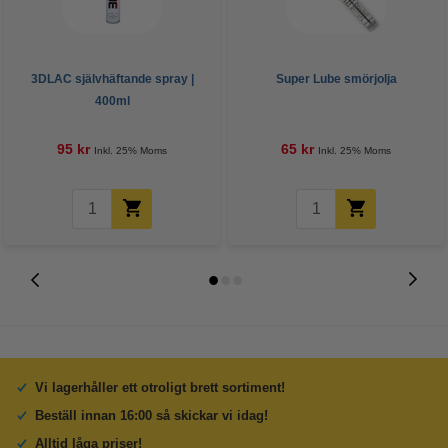
3DLAC självhäftande spray |
Super Lube smörjolja
400ml
95 kr
65 kr
Inkl. 25% Moms
Inkl. 25% Moms
Vi lagerhåller ett otroligt brett sortiment!
Beställ innan 16:00 så skickar vi idag!
Alltid låga priser!