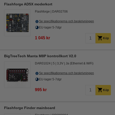
Flashforge AD5X moderkort
Flashforge
DAR02706
Se specifikationerna och beskrivningen
EU-lager 5-7dgr
1 045 kr
Köp
BigTreeTech Manta M8P kontrollkort V2.0
DAR01024
5
3,3V
Ja (Ethernet & WiFi)
Se specifikationerna och beskrivningen
EU-lager 5-7dgr
995 kr
Köp
Flashforge Finder mainboard