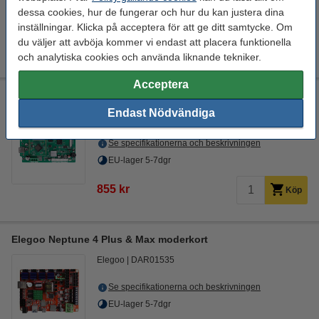
dessa cookies, hur de fungerar och hur du kan justera dina
EU-lager 5-7dgr
inställningar. Klicka på acceptera för att ge ditt samtycke. Om
du väljer att avböja kommer vi endast att placera funktionella
755 kr
Köp
och analytiska cookies och använda liknande tekniker.
Acceptera
Elegoo Mars 4 Ultra moderkort
Endast Nödvändiga
Elegoo
DAR01506
Se specifikationerna och beskrivningen
EU-lager 5-7dgr
855 kr
Köp
Elegoo Neptune 4 Plus & Max moderkort
Elegoo
DAR01535
Se specifikationerna och beskrivningen
EU-lager 5-7dgr