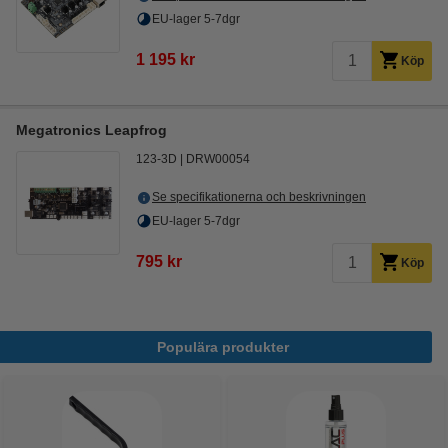
EU-lager 5-7dgr
1 195 kr
Köp
Megatronics Leapfrog
123-3D
DRW00054
Se specifikationerna och beskrivningen
EU-lager 5-7dgr
795 kr
Köp
Populära produkter