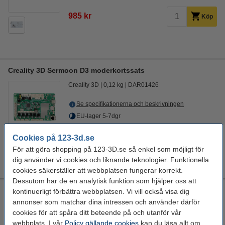
985 kr
Köp
Creality 3D Sermoon D3 moderkortssats
Creality 3D
0,12 kg
DAR01426
Se specifikationerna och beskrivningen
EU-lager 5-7dgr
1 095 kr
Cookies på 123-3d.se
Köp
För att göra shopping på 123-3D.se så enkel som möjligt för
dig använder vi cookies och liknande teknologier. Funktionella
cookies säkerställer att webbplatsen fungerar korrekt.
Dessutom har de en analytisk funktion som hjälper oss att
Elegoo Mars 4 moderkort
kontinuerligt förbättra webbplatsen. Vi vill också visa dig
annonser som matchar dina intressen och använder därför
Elegoo
DAR01500
cookies för att spåra ditt beteende på och utanför vår
webbplats. I vår
Policy gällande cookies
kan du läsa allt om
Se specifikationerna och beskrivningen