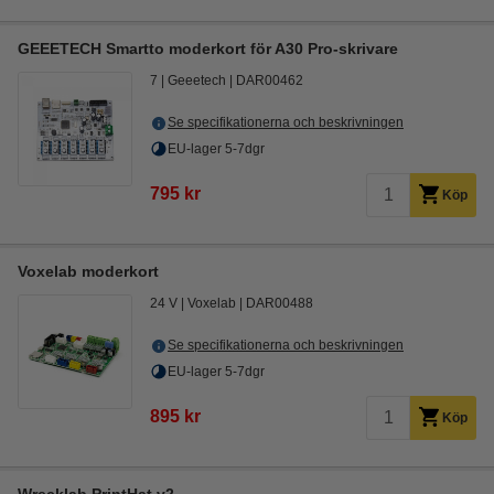
GEEETECH Smartto moderkort för A30 Pro-skrivare
7
Geeetech
DAR00462
Se specifikationerna och beskrivningen
EU-lager 5-7dgr
795 kr
Köp
Voxelab moderkort
24 V
Voxelab
DAR00488
Se specifikationerna och beskrivningen
EU-lager 5-7dgr
895 kr
Köp