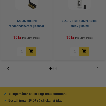
123-3D Hotend
3DLAC Plus självhäftande
rengöringsborste | Koppar
spray | 100ml
35 kr
95 kr
Inkl. 25% Moms
Inkl. 25% Moms
Vi lagerhåller ett otroligt brett sortiment!
Beställ innan 16:00 så skickar vi idag!