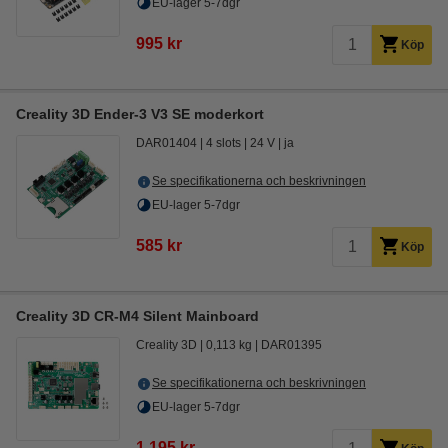
EU-lager 5-7dgr
995 kr
Köp
Creality 3D Ender-3 V3 SE moderkort
DAR01404
4 slots
24 V
ja
Se specifikationerna och beskrivningen
EU-lager 5-7dgr
585 kr
Köp
Creality 3D CR-M4 Silent Mainboard
Creality 3D
0,113 kg
DAR01395
Se specifikationerna och beskrivningen
EU-lager 5-7dgr
1 195 kr