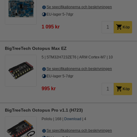
Se specifikationerna och beskrivningen
EU-lager 5-7dgr
1 095 kr
Köp
BigTreeTech Octopus Max EZ
5
STM32H723ZET6
ARM Cortex-M7
10
Se specifikationerna och beskrivningen
EU-lager 5-7dgr
995 kr
Köp
BigTreeTech Octopus Pro v1.1 (H723)
Pololu
168
Download
4
Se specifikationerna och beskrivningen