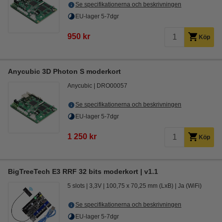
Se specifikationerna och beskrivningen
EU-lager 5-7dgr
950 kr
Köp
Anycubic 3D Photon S moderkort
Anycubic
DRO00057
Se specifikationerna och beskrivningen
EU-lager 5-7dgr
1 250 kr
Köp
BigTreeTech E3 RRF 32 bits moderkort | v1.1
5 slots
3,3V
100,75 x 70,25 mm (LxB)
Ja (WiFi)
Se specifikationerna och beskrivningen
EU-lager 5-7dgr