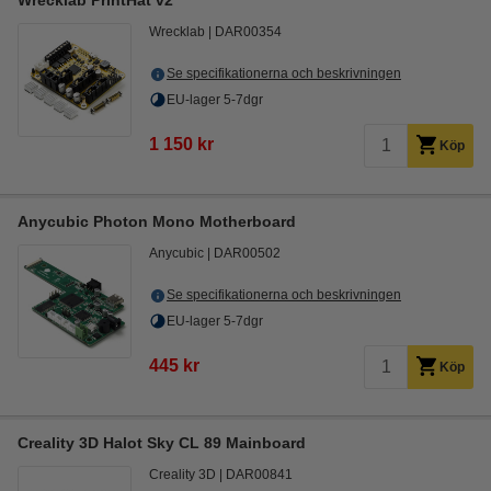
Wrecklab PrintHat v2
Wrecklab
DAR00354
Se specifikationerna och beskrivningen
EU-lager 5-7dgr
1 150 kr
Köp
Anycubic Photon Mono Motherboard
Anycubic
DAR00502
Se specifikationerna och beskrivningen
EU-lager 5-7dgr
445 kr
Köp
Creality 3D Halot Sky CL 89 Mainboard
Creality 3D
DAR00841