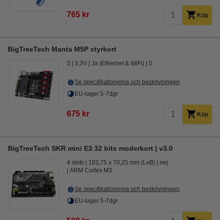
765 kr
Köp
BigTreeTech Manta M5P styrkort
3
3,3V
Ja (Ethernet & WiFi)
5
Se specifikationerna och beskrivningen
EU-lager 5-7dgr
675 kr
Köp
BigTreeTech SKR mini E3 32 bits moderkort | v3.0
4 slots
103,75 x 70,25 mm (LxB)
nej
ARM Cortex M3
Se specifikationerna och beskrivningen
EU-lager 5-7dgr