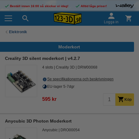
Beställ innan 16:00 så skickar vi idag!
Alltid låga priser!
Logga in
Elektronik
Moderkort
Creality 3D silent moderkort | v4.2.7
4 slots
Creality 3D
DRW00068
Se specifikationerna och beskrivningen
EU-lager 5-7dgr
595 kr
Köp
Anycubic 3D Photon Moderkort
Anycubic
DRO00054