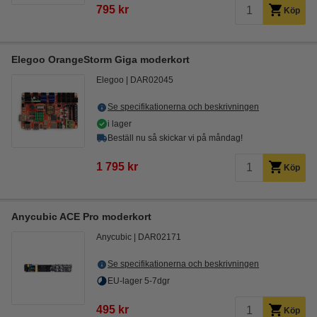
795 kr
Köp
Elegoo OrangeStorm Giga moderkort
Elegoo
DAR02045
Se specifikationerna och beskrivningen
i lager
Beställ nu så skickar vi på måndag!
1 795 kr
Köp
Anycubic ACE Pro moderkort
Anycubic
DAR02171
Se specifikationerna och beskrivningen
EU-lager 5-7dgr
495 kr
Köp