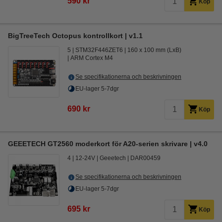
590 kr
Köp
BigTreeTech Octopus kontrollkort | v1.1
5
STM32F446ZET6
160 x 100 mm (LxB)
ARM Cortex M4
Se specifikationerna och beskrivningen
EU-lager 5-7dgr
690 kr
Köp
GEEETECH GT2560 moderkort för A20-serien skrivare | v4.0
4
12-24V
Geeetech
DAR00459
Se specifikationerna och beskrivningen
EU-lager 5-7dgr
695 kr
Köp