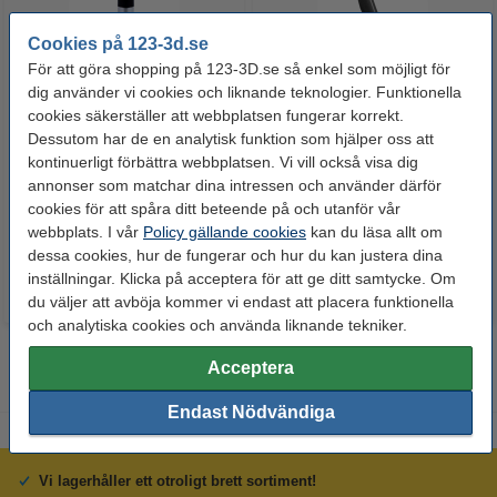
Cookies på 123-3d.se
För att göra shopping på 123-3D.se så enkel som möjligt för
dig använder vi cookies och liknande teknologier. Funktionella
cookies säkerställer att webbplatsen fungerar korrekt.
Dessutom har de en analytisk funktion som hjälper oss att
3DLAC självhäftande spray |
123-3D 3D-penna PRO med
kontinuerligt förbättra webbplatsen. Vi vill också visa dig
400ml
LCD-display | Svart
annonser som matchar dina intressen och använder därför
cookies för att spåra ditt beteende på och utanför vår
95 kr
385 kr
Inkl. 25% Moms
Inkl. 25% Moms
webbplats. I vår
Policy gällande cookies
kan du läsa allt om
dessa cookies, hur de fungerar och hur du kan justera dina
inställningar. Klicka på acceptera för att ge ditt samtycke. Om
du väljer att avböja kommer vi endast att placera funktionella
och analytiska cookies och använda liknande tekniker.
Acceptera
Endast Nödvändiga
Vi lagerhåller ett otroligt brett sortiment!