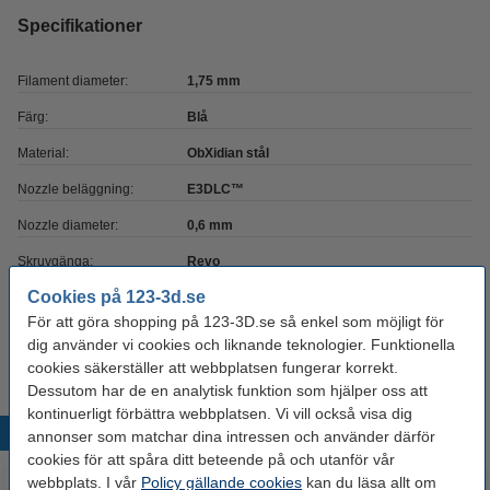
Specifikationer
Filament diameter:
1,75 mm
Färg:
Blå
Material:
ObXidian stål
Nozzle beläggning:
E3DLC™
Nozzle diameter:
0,6 mm
Skruvgänga:
Revo
Cookies på 123-3d.se
Varumärke:
E3D
För att göra shopping på 123-3D.se så enkel som möjligt för
Produktkod:
DAR00913
dig använder vi cookies och liknande teknologier. Funktionella
cookies säkerställer att webbplatsen fungerar korrekt.
Dessutom har de en analytisk funktion som hjälper oss att
kontinuerligt förbättra webbplatsen. Vi vill också visa dig
Populära produkter
annonser som matchar dina intressen och använder därför
cookies för att spåra ditt beteende på och utanför vår
webbplats. I vår
Policy gällande cookies
kan du läsa allt om