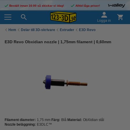
Beställ innan 16:00 så skickar vi idag!
Alltid låga priser!
Logga in
Hem
Delar till 3D-skrivare
Extruder
E3D Revo
E3D Revo Obxidian nozzle | 1,75mm filament | 0,60mm
Filament diameter:
1,75 mm
Färg:
Blå
Material:
ObXidian stål
Nozzle beläggning:
E3DLC™