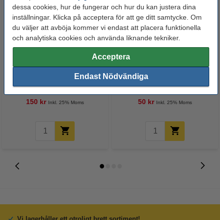
dessa cookies, hur de fungerar och hur du kan justera dina
inställningar. Klicka på acceptera för att ge ditt samtycke. Om
du väljer att avböja kommer vi endast att placera funktionella
och analytiska cookies och använda liknande tekniker.
Acceptera
123-3D Dragkedja | 15x7mm |
123-3D Metallnål | 0,60mm | 5st
Endast Nödvändiga
50cm
150 kr
50 kr
Inkl. 25% Moms
Inkl. 25% Moms
Vi lagerhåller ett otroligt brett sortiment!