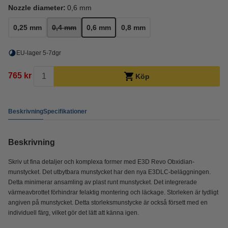
Nozzle diameter:
0,6 mm
0,25 mm
0,4 mm
0,6 mm
0,8 mm
EU-lager 5-7dgr
765 kr
Köp
Beskrivning
Specifikationer
Beskrivning
Skriv ut fina detaljer och komplexa former med E3D Revo Obxidian-
munstycket. Det utbytbara munstycket har den nya E3DLC-beläggningen.
Detta minimerar ansamling av plast runt munstycket. Det integrerade
värmeavbrottet förhindrar felaktig montering och läckage. Storleken är tydligt
angiven på munstycket. Detta storleksmunstycke är också försett med en
individuell färg, vilket gör det lätt att känna igen.