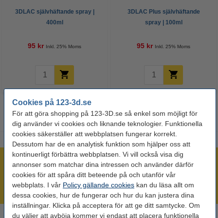
3DLAC självhäftande spray |
3DLAC Plus självhäftande
400ml
spray | 100ml
95 kr
95 kr
Inkl. 25% Moms
Inkl. 25% Moms
Cookies på 123-3d.se
För att göra shopping på 123-3D.se så enkel som möjligt för
dig använder vi cookies och liknande teknologier. Funktionella
cookies säkerställer att webbplatsen fungerar korrekt.
Dessutom har de en analytisk funktion som hjälper oss att
kontinuerligt förbättra webbplatsen. Vi vill också visa dig
Vi lagerhåller ett otroligt brett sortiment!
annonser som matchar dina intressen och använder därför
cookies för att spåra ditt beteende på och utanför vår
Beställ innan 16:00 så skickar vi idag!
webbplats. I vår
Policy gällande cookies
kan du läsa allt om
Alltid låga priser!
dessa cookies, hur de fungerar och hur du kan justera dina
inställningar. Klicka på acceptera för att ge ditt samtycke. Om
du väljer att avböja kommer vi endast att placera funktionella