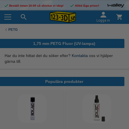
Beställ innan 16:00 så skickar vi idag!
Alltid låga priser!
Logga in
PETG
1,75 mm PETG Fluor (UV-lampa)
Har du inte hittat det du söker efter?
Kontakta
oss vi hjälper
gärna till.
Populära produkter