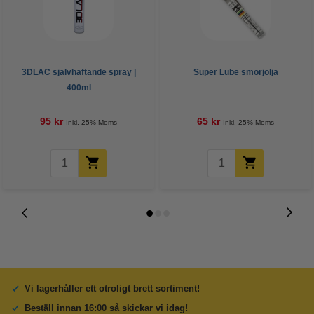
3DLAC självhäftande spray |
Super Lube smörjolja
400ml
95 kr
65 kr
Inkl. 25% Moms
Inkl. 25% Moms
Vi lagerhåller ett otroligt brett sortiment!
Beställ innan 16:00 så skickar vi idag!