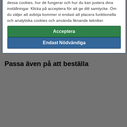
Fördelar med vårt eget Carbon Fiber
dessa cookies, hur de fungerar och hur du kan justera dina
inställningar. Klicka på acceptera för att ge ditt samtycke. Om
PLA
du väljer att avböja kommer vi endast att placera funktionella
och analytiska cookies och använda liknande tekniker.
Precis som alla andra filament och produkter i varumärket 123-
3D så garanterar vi högsta kvaliteten på vårt Carbon Fiber PLA.
Acceptera
Med en tillsats på 10% kolfiber är vårt filament styvt, hårt och
hållbart samtidigt som det är estetiskt tilltalande och lätt att skriva
Endast Nödvändiga
ut med. Detta gör filamentet perfekt för många olika estetiska och
även vissa funktionella projekt.
Passa även på att beställa