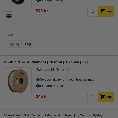
EU-lager 5-7dgr
575 kr
Köp
Vikt:
0,5 kg
1 kg
eSun ePLA-GF filament | Neutral | 1,75mm | 1kg
PLA
1 kg
1,75 mm
Vit
Se specifikationerna och beskrivningen
EU-lager 5-7dgr
345 kr
Köp
Spectrum PLA Carbon Filament | Svart | 1,75mm | 0,5kg