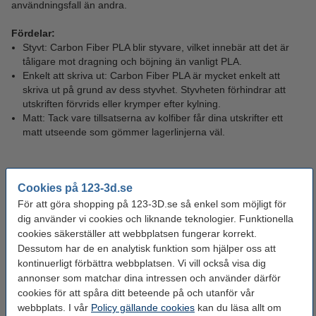
användningsfall än andra.
Fördelar:
Styvt: Carbon Fiber PLA blir styvare, vilket innebär att det är
tåligare mot dragning och böjning än vanligt PLA.
Enkelt att skriva ut: Carbon Fiber PLA är mycket enkelt att
skriva ut på grund av dess styvhet. Styvheten förhindrar att
utskriften förvrids eller krymper efter kylning.
Matt: Tack vare tillsatserna av kolfiber får dina utskrifter ett
matt utseende som gömmer lagerlinjerna väl.
Nackdelar:
Skört: Eftersom Carbon Fiber PLA är mindre böjbart än vanligt
Cookies på 123-3d.se
PLA är det också något skörare. Detta innebär att det inte tål
För att göra shopping på 123-3D.se så enkel som möjligt för
hårda slag lika bra som vanligt PLA.
dig använder vi cookies och liknande teknologier. Funktionella
Slipande: Tillsatserna i Carbon Fiber PLA sliter på nozzlet och
cookies säkerställer att webbplatsen fungerar korrekt.
kan orsaka blockage. Därför är det väldigt viktigt att man
Dessutom har de en analytisk funktion som hjälper oss att
printar med ett
förstärkt nozzle
med en diameter på 0,5 mm
kontinuerligt förbättra webbplatsen. Vi vill också visa dig
eller bredare. Osäker på vilken nozzle du ska ha till din
annonser som matchar dina intressen och använder därför
skrivare? Kontakta oss så hjälper vi dig hitta rätt!
Kontakta oss
.
cookies för att spåra ditt beteende på och utanför vår
webbplats. I vår
Policy gällande cookies
kan du läsa allt om