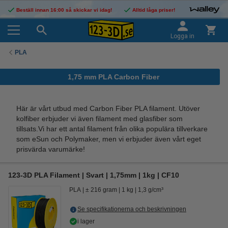
Beställ innan 16:00 så skickar vi idag!
Alltid låga priser!
Logga in
PLA
1,75 mm PLA Carbon Fiber
Här är vårt utbud med Carbon Fiber PLA filament. Utöver
kolfiber erbjuder vi även filament med glasfiber som
tillsats.Vi har ett antal filament från olika populära tillverkare
som eSun och Polymaker, men vi erbjuder även vårt eget
prisvärda varumärke!
123-3D PLA Filament | Svart | 1,75mm | 1kg | CF10
PLA
± 216 gram
1 kg
1,3 g/cm³
Se specifikationerna och beskrivningen
i lager