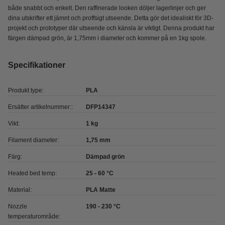
både snabbt och enkelt. Den raffinerade looken döljer lagerlinjer och ger
dina utskrifter ett jämnt och proffsigt utseende. Detta gör det idealiskt för 3D-
projekt och prototyper där utseende och känsla är viktigt. Denna produkt har
färgen dämpad grön, är 1,75mm i diameter och kommer på en 1kg spole.
Specifikationer
Produkt type:
PLA
Ersätter artikelnummer::
DFP14347
Vikt:
1 kg
Filament diameter:
1,75 mm
Färg:
Dämpad grön
Heated bed temp:
25 - 60 °C
Material:
PLA Matte
Nozzle
190 - 230 °C
temperaturområde: