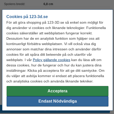
Spolens bredd:
6,8 cm
Spolens inre diameter:
Ø 5,5 cm
Cookies på 123-3d.se
Spolens ytterdiameter:
Ø 20,0 cm
För att göra shopping på 123-3D.se så enkel som möjligt för
dig använder vi cookies och liknande teknologier. Funktionella
Varumärke:
Polymaker
cookies säkerställer att webbplatsen fungerar korrekt.
Produktkod:
DFP14498
Dessutom har de en analytisk funktion som hjälper oss att
kontinuerligt förbättra webbplatsen. Vi vill också visa dig
annonser som matchar dina intressen och använder därför
Glöm inte att beställa!
cookies för att spåra ditt beteende på och utanför vår
webbplats. I vår
Policy gällande cookies
kan du läsa allt om
123-3D Efterbehandlingsset för 3D-utskrifter
dessa cookies, hur de fungerar och hur du kan justera dina
95 kr
inställningar. Klicka på acceptera för att ge ditt samtycke. Om
du väljer att avböja kommer vi endast att placera funktionella
och analytiska cookies och använda liknande tekniker.
3DLAC självhäftande spray | 400ml
95 kr
Acceptera
Endast Nödvändiga
Populära produkter