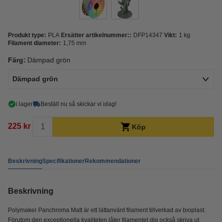
Produkt type:
PLA
Ersätter artikelnummer::
DFP14347
Vikt:
1 kg
Filament diameter:
1,75 mm
Färg:
Dämpad grön
Dämpad grön
i lager
Beställ nu så skickar vi idag!
225 kr
Köp
Beskrivning
Specifikationer
Rekommendationer
Beskrivning
Polymaker Panchroma Matt är ett lättanvänt filament tillverkad av bioplast.
Förutom den exceptionella kvaliteten låter filamentet dig också skriva ut