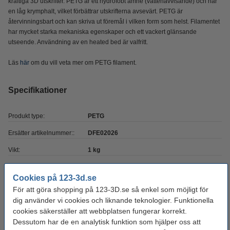
kraftiga 3D utskrifter. PETG är ett hydrofobt ämne (vattenavvisande) och har
en låg krymphalt, vilket förbättrar utskrifterna avsevärt. PETG är
återvinningsbart och kan skriva ut föremål i vilken form som helst. Filamentet
har mycket starka mekaniska egenskaper och ett vackert glänsande
utseende. Användning av en heated bed är valfritt.
Läs
här
om du vill veta mer om PETG filament.
Specifikationer
Produkt type:
PETG
Ersätter artikelnummer::
DFE02026
Vikt:
1 kg
Filament diameter:
1,75 mm
Cookies på 123-3d.se
Filament rundhet:
>95 %
För att göra shopping på 123-3D.se så enkel som möjligt för
dig använder vi cookies och liknande teknologier. Funktionella
Färg:
Svart
cookies säkerställer att webbplatsen fungerar korrekt.
Heated bed temp:
30 - 60 °C
Dessutom har de en analytisk funktion som hjälper oss att