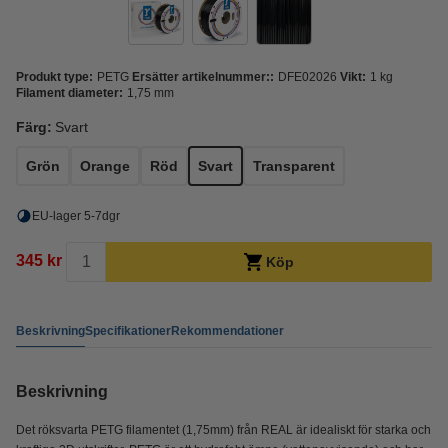
Produkt type:
PETG
Ersätter artikelnummer::
DFE02026
Vikt:
1 kg
Filament diameter:
1,75 mm
Färg:
Svart
Grön
Orange
Röd
Svart
Transparent
EU-lager 5-7dgr
345 kr
Köp
Beskrivning
Specifikationer
Rekommendationer
Beskrivning
Det röksvarta PETG filamentet (1,75mm) från REAL är idealiskt för starka och