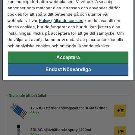
kontinuerligt förbättra webbplatsen. Vi vill också visa dig
Material:
PETG Transparent
annonser som matchar dina intressen och använder därför
Max avvikelse:
± 0,05 mm
cookies för att spåra ditt beteende på och utanför vår
webbplats. I vår
Policy gällande cookies
kan du läsa allt om
Nozzle
220 - 250 °C
dessa cookies, hur de fungerar och hur du kan justera dina
temperaturområde:
inställningar. Klicka på acceptera för att ge ditt samtycke. Om
Spolens bredd:
7,0 cm
du väljer att avböja kommer vi endast att placera funktionella
och analytiska cookies och använda liknande tekniker.
Spolens inre diameter:
Ø 5,6 cm
Acceptera
Spolens ytterdiameter:
Ø 20,0 cm
Varumärke:
REAL
Endast Nödvändiga
Produktkod:
DFP02227
Glöm inte att beställa!
123-3D Efterbehandlingsset för 3D-utskrifter
95 kr
3DLAC självhäftande spray | 400ml
95 kr