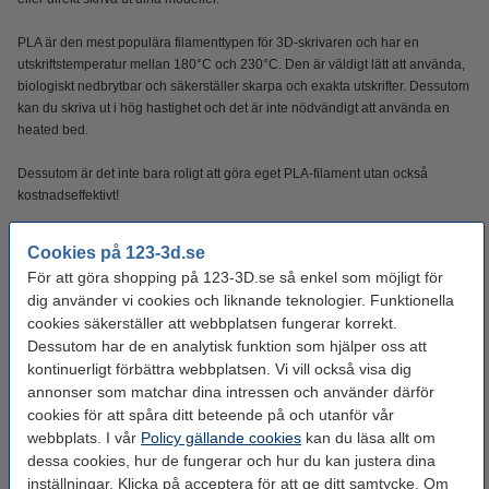
PLA är den mest populära filamenttypen för 3D-skrivaren och har en
utskriftstemperatur mellan 180°C och 230°C. Den är väldigt lätt att använda,
biologiskt nedbrytbar och säkerställer skarpa och exakta utskrifter. Dessutom
kan du skriva ut i hög hastighet och det är inte nödvändigt att använda en
heated bed.
Dessutom är det inte bara roligt att göra eget PLA-filament utan också
kostnadseffektivt!
Cookies på 123-3d.se
Specifikationer
För att göra shopping på 123-3D.se så enkel som möjligt för
dig använder vi cookies och liknande teknologier. Funktionella
Produkt type:
PLA
cookies säkerställer att webbplatsen fungerar korrekt.
Vikt:
Dessutom har de en analytisk funktion som hjälper oss att
25 kg
kontinuerligt förbättra webbplatsen. Vi vill också visa dig
Färg:
Röd
annonser som matchar dina intressen och använder därför
cookies för att spåra ditt beteende på och utanför vår
Material:
PLA
webbplats. I vår
Policy gällande cookies
kan du läsa allt om
Ral färg nr.:
3020
dessa cookies, hur de fungerar och hur du kan justera dina
inställningar. Klicka på acceptera för att ge ditt samtycke. Om