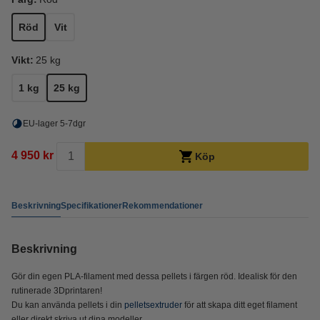
Röd
Vit
Vikt:
25 kg
1 kg
25 kg
EU-lager 5-7dgr
4 950 kr
Köp
Beskrivning
Specifikationer
Rekommendationer
Beskrivning
Gör din egen PLA-filament med dessa pellets i färgen röd. Idealisk för den
rutinerade 3Dprintaren!
Du kan använda pellets i din
pelletsextruder
för att skapa ditt eget filament
eller direkt skriva ut dina modeller.