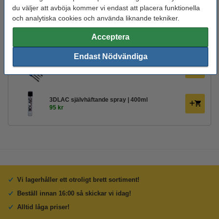
Varumärke:
REAL
du väljer att avböja kommer vi endast att placera funktionella
Produktkod:
DPL00020
och analytiska cookies och använda liknande tekniker.
Acceptera
Glöm inte att beställa!
Endast Nödvändiga
123-3D Efterbehandlingsset för 3D-utskrifter
95 kr
3DLAC självhäftande spray | 400ml
95 kr
Vi lagerhåller ett otroligt brett sortiment!
Beställ innan 16:00 så skickar vi idag!
Alltid låga priser!