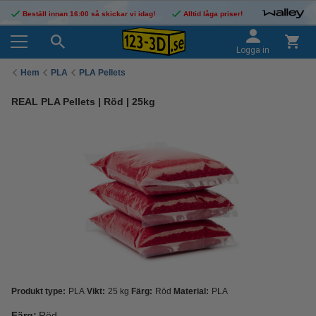
Beställ innan 16:00 så skickar vi idag!
Alltid låga priser!
Logga in
Hem
PLA
PLA Pellets
REAL PLA Pellets | Röd | 25kg
Produkt type:
PLA
Vikt:
25 kg
Färg:
Röd
Material:
PLA
Färg:
Röd