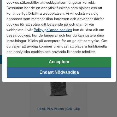
Glöm inte att beställa!
cookies säkerställer att webbplatsen fungerar korrekt.
Dessutom har de en analytisk funktion som hjälper oss att
123-3D Efterbehandlingsset för 3D-utskrifter
kontinuerligt förbättra webbplatsen. Vi vill också visa dig
95 kr
annonser som matchar dina intressen och använder därför
cookies för att spåra ditt beteende på och utanför vår
webbplats. I vår
Policy gällande cookies
kan du läsa allt om
3DLAC självhäftande spray | 400ml
dessa cookies, hur de fungerar och hur du kan justera dina
95 kr
inställningar. Klicka på acceptera för att ge ditt samtycke. Om
du väljer att avböja kommer vi endast att placera funktionella
och analytiska cookies och använda liknande tekniker.
Populära produkter
Acceptera
Endast Nödvändiga
REAL PLA Pellets | Grå | 1kg