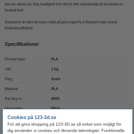
kan du skriva ut i hög hastighet och det är inte nödvändigt att använda en
heated bed.
Dessutom är det inte bara roligt att göra eget PLA-filament utan också
kostnadseffektivt!
Specifikationer
Produkt type:
PLA
Vikt:
1 kg
Färg:
Svart
Material:
PLA
Ral färg nr.:
9005
Varumärke:
REAL
Cookies på 123-3d.se
Produktkod:
DPL00027
För att göra shopping på 123-3D.se så enkel som möjligt för
dig använder vi cookies och liknande teknologier. Funktionella