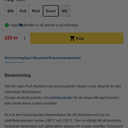
Blå
Grå
Röd
Svart
Vit
i lager
Beställ nu så skickar vi på måndag!
220 kr
Köp
Beskrivning
Specifikationer
Rekommendationer
Beskrivning
Gör din egen PLA-filament med dessa pellets i färgen svart. Idealisk för den
rutinerade 3Dprintaren!
Du kan använda pellets i din
pelletsextruder
för att skapa ditt eget filament
eller direkt skriva ut dina modeller.
PLA är den mest populära filamenttypen för 3D-skrivaren och har en
utskriftstemperatur mellan 180°C och 230°C. Den är väldigt lätt att använda,
biologiskt nedbrytbar och säkerställer skarpa och exakta utskrifter. Dessutom