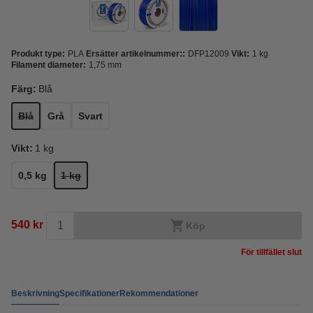
Produkt type:
PLA
Ersätter artikelnummer::
DFP12009
Vikt:
1 kg
Filament diameter:
1,75 mm
Färg:
Blå
Blå
Grå
Svart
Vikt:
1 kg
0,5 kg
1 kg
540 kr
Köp
För tillfället slut
Beskrivning
Specifikationer
Rekommendationer