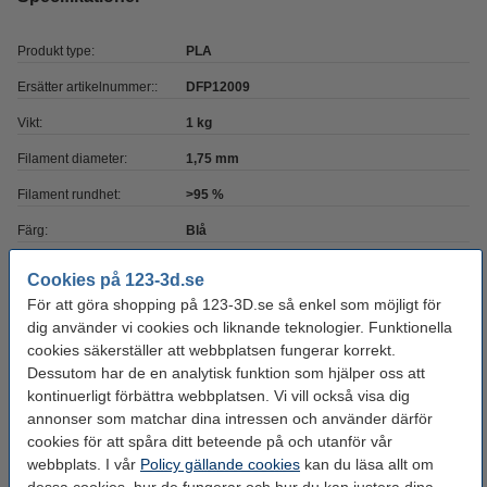
Produkt type:
PLA
Ersätter artikelnummer::
DFP12009
Vikt:
1 kg
Filament diameter:
1,75 mm
Filament rundhet:
>95 %
Färg:
Blå
Heated bed temp:
60 - 80 °C
Cookies på 123-3d.se
Material:
PLA Tough
För att göra shopping på 123-3D.se så enkel som möjligt för
dig använder vi cookies och liknande teknologier. Funktionella
Max avvikelse:
± 0,05 mm
cookies säkerställer att webbplatsen fungerar korrekt.
Dessutom har de en analytisk funktion som hjälper oss att
Nozzle
190 - 220 °C
kontinuerligt förbättra webbplatsen. Vi vill också visa dig
temperaturområde:
annonser som matchar dina intressen och använder därför
Spolens bredd:
7,0 cm
cookies för att spåra ditt beteende på och utanför vår
webbplats. I vår
Policy gällande cookies
kan du läsa allt om
Spolens inre diameter:
Ø 5,6 cm