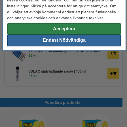
dessa cookies, hur de fungerar och hur du kan justera dina
Spolens ytterdiameter:
Ø 20,0 cm
inställningar. Klicka på acceptera för att ge ditt samtycke. Om
du väljer att avböja kommer vi endast att placera funktionella
Varumärke:
REAL
och analytiska cookies och använda liknande tekniker.
Produktkod:
DFP02388
Acceptera
Glöm inte att beställa!
Endast Nödvändiga
123-3D Efterbehandlingsset för 3D-utskrifter
95 kr
3DLAC självhäftande spray | 400ml
95 kr
Populära produkter