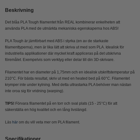
Beskrivning
Det blåa PLA Tough filamentet från REAL kombinerar enkelheten att
använda PLA med de utmärkta mekaniska egenskaperna hos ABS!
PLA Tough är jämförbart med ABS i styrka (en av de starkaste
filamenttyperna), men är lika lätt att skriva ut med som PLA. Idealisk för
industriella applikationer där mycket kraft appliceras på det utskrivna
föremålet. Exempelvis som verktyg eller delar till din 3D-skrivare.
Filamentet har en diameter på 1,75mm och en idealisk utskriftstemperatur på
210°C. För bästa resultat, skriv ut med en heated bed på 60°C. Filamentet
krymper inte under kylning. Med detta ultrastarka PLA behöver man nästan
inte oroa sig för vridning (warping).
TIPS!
Förvara filamentet på en torr och sval plats (15 - 25°C) för att
säkerställa en hög kvalitet och en lång livslängd.
Läs
här
om du vill veta mer om PLA filament.
Specifikationer