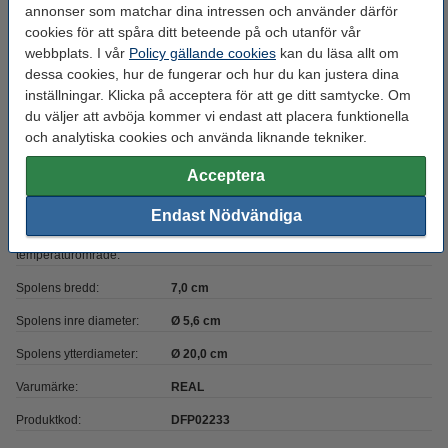
Vikt:
0,5 kg
annonser som matchar dina intressen och använder därför
cookies för att spåra ditt beteende på och utanför vår
Filament diameter:
1,75 mm
webbplats. I vår
Policy gällande cookies
kan du läsa allt om
Filament rundhet:
>95 %
dessa cookies, hur de fungerar och hur du kan justera dina
inställningar. Klicka på acceptera för att ge ditt samtycke. Om
Färg:
Blå Kristall
du väljer att avböja kommer vi endast att placera funktionella
Heated bed temp:
och analytiska cookies och använda liknande tekniker.
0 - 55 °C
Material:
PLA Glitter
Acceptera
Max avvikelse:
± 0,05 mm
Endast Nödvändiga
Nozzle
190 - 215 °C
temperaturområde:
Spolens bredd:
7,0 cm
Spolens inre diameter:
Ø 5,6 cm
Spolens ytterdiameter:
Ø 20,0 cm
Varumärke:
REAL
Produktkod:
DFP02233