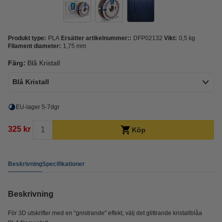
Produkt type:
PLA
Ersätter artikelnummer::
DFP02132
Vikt:
0,5 kg
Filament diameter:
1,75 mm
Färg:
Blå Kristall
Blå Kristall
EU-lager 5-7dgr
325 kr
Köp
Beskrivning
Specifikationer
Beskrivning
För 3D utskrifter med en "gnistrande" effekt, välj det glittrande kristallblåa