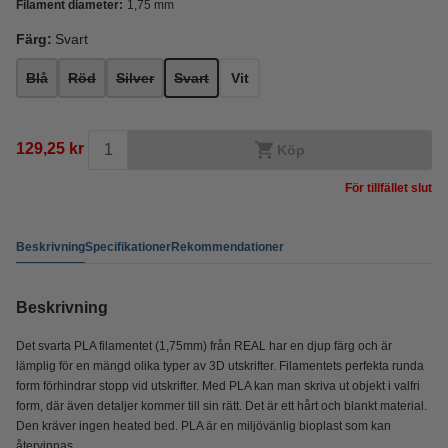
Filament diameter:
1,75 mm
Färg:
Svart
Blå
Röd
Silver
Svart
Vit
129,25 kr
Köp
För tillfället slut
Beskrivning
Specifikationer
Rekommendationer
Beskrivning
Det svarta PLA filamentet (1,75mm) från REAL har en djup färg och är
lämplig för en mängd olika typer av 3D utskrifter. Filamentets perfekta runda
form förhindrar stopp vid utskrifter. Med PLA kan man skriva ut objekt i valfri
form, där även detaljer kommer till sin rätt. Det är ett hårt och blankt material.
Den kräver ingen heated bed. PLA är en miljövänlig bioplast som kan
återvinnas.