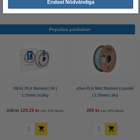
95 kr
Endast Nödvändiga
Populära produkter
REAL PLA filament | Vit |
eSun PLA Matt filament | Ljusblå
1,75mm | 0,5kg
| 1,75mm | 1kg
235 kr
129,25 kr
205 kr
Inkl. 25% Moms
Inkl. 25% Moms