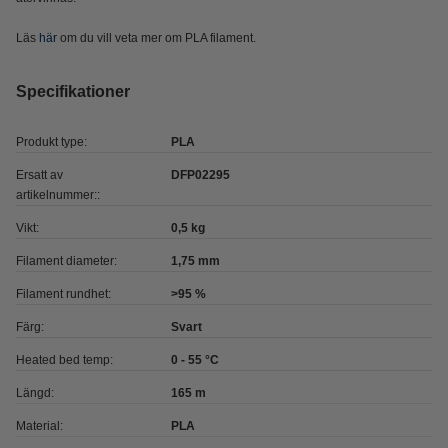
Läs
här
om du vill veta mer om PLA filament.
Specifikationer
Produkt type:
PLA
Ersatt av
DFP02295
artikelnummer::
Vikt:
0,5 kg
Filament diameter:
1,75 mm
Filament rundhet:
>95 %
Färg:
Svart
Heated bed temp:
0 - 55 °C
Längd:
165 m
Material:
PLA