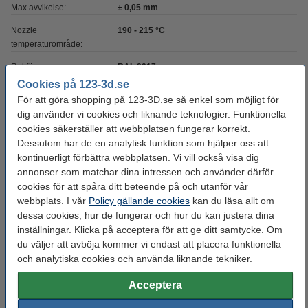
Max avvikelse:
± 0,05 mm
Nozzle
190 - 215 °C
temperaturområde:
Ral färg nr.:
RAL 9017
Cookies på 123-3d.se
Spolens bredd:
4,5 cm
För att göra shopping på 123-3D.se så enkel som möjligt för
Spolens inre diameter:
Ø 5,5 cm
dig använder vi cookies och liknande teknologier. Funktionella
cookies säkerställer att webbplatsen fungerar korrekt.
Spolens ytterdiameter:
Ø 20,0 cm
Dessutom har de en analytisk funktion som hjälper oss att
kontinuerligt förbättra webbplatsen. Vi vill också visa dig
Varumärke:
REAL
annonser som matchar dina intressen och använder därför
Produktkod:
DFP02065
cookies för att spåra ditt beteende på och utanför vår
webbplats. I vår
Policy gällande cookies
kan du läsa allt om
dessa cookies, hur de fungerar och hur du kan justera dina
Glöm inte att beställa!
inställningar. Klicka på acceptera för att ge ditt samtycke. Om
du väljer att avböja kommer vi endast att placera funktionella
123-3D Efterbehandlingsset för 3D-utskrifter
och analytiska cookies och använda liknande tekniker.
95 kr
Acceptera
3DLAC självhäftande spray | 400ml