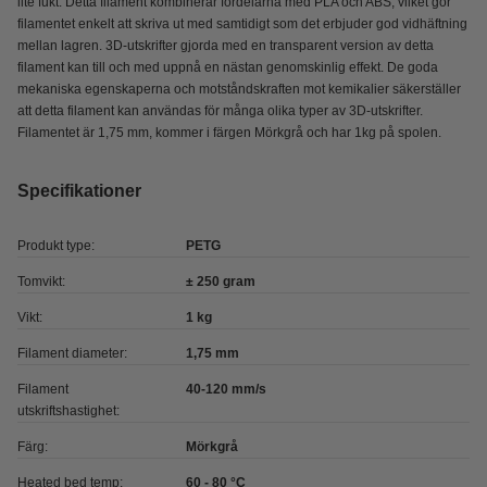
lite fukt. Detta filament kombinerar fördelarna med PLA och ABS, vilket gör
filamentet enkelt att skriva ut med samtidigt som det erbjuder god vidhäftning
mellan lagren. 3D-utskrifter gjorda med en transparent version av detta
filament kan till och med uppnå en nästan genomskinlig effekt. De goda
mekaniska egenskaperna och motståndskraften mot kemikalier säkerställer
att detta filament kan användas för många olika typer av 3D-utskrifter.
Filamentet är 1,75 mm, kommer i färgen Mörkgrå och har 1kg på spolen.
Specifikationer
Produkt type:
PETG
Tomvikt:
± 250 gram
Vikt:
1 kg
Filament diameter:
1,75 mm
Filament
40-120 mm/s
utskriftshastighet:
Färg:
Mörkgrå
Heated bed temp:
60 - 80 °C