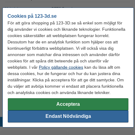
Material:
PETG Premium
Cookies på 123-3d.se
Nozzle
230 - 255 °C
För att göra shopping på 123-3D.se så enkel som möjligt för
temperaturområde:
dig använder vi cookies och liknande teknologier. Funktionella
Spolens bredd:
6,7 cm
cookies säkerställer att webbplatsen fungerar korrekt.
Dessutom har de en analytisk funktion som hjälper oss att
Spolens inre diameter:
Ø 5,2 cm
kontinuerligt förbättra webbplatsen. Vi vill också visa dig
annonser som matchar dina intressen och använder därför
Spolens ytterdiameter:
Ø 20,0 cm
cookies för att spåra ditt beteende på och utanför vår
Säkerhetsdatablad:
Download
webbplats. I vår
Policy gällande cookies
kan du läsa allt om
dessa cookies, hur de fungerar och hur du kan justera dina
Tekniskt datablad:
Download
inställningar. Klicka på acceptera för att ge ditt samtycke. Om
Varumärke:
Spectrum
du väljer att avböja kommer vi endast att placera funktionella
och analytiska cookies och använda liknande tekniker.
Produktkod:
DFS10099
Acceptera
Endast Nödvändiga
Populära produkter