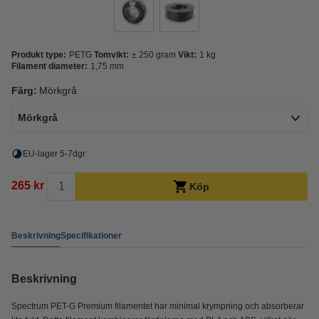
Produkt type:
PETG
Tomvikt:
± 250 gram
Vikt:
1 kg
Filament diameter:
1,75 mm
Färg:
Mörkgrå
Mörkgrå
EU-lager 5-7dgr
265 kr
Köp
Beskrivning
Specifikationer
Beskrivning
Spectrum PET-G Premium filamentet har minimal krympning och absorberar