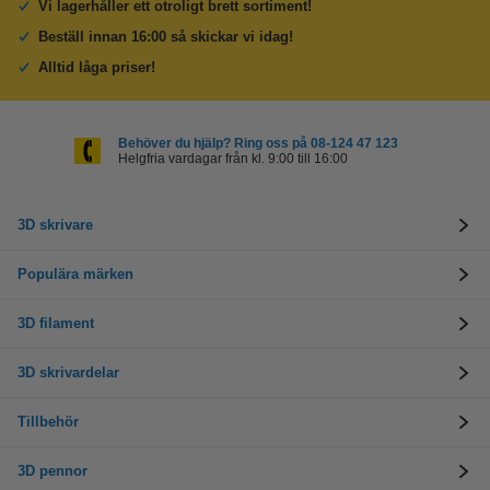
Vi lagerhåller ett otroligt brett sortiment!
Beställ innan 16:00 så skickar vi idag!
Alltid låga priser!
Behöver du hjälp? Ring oss på 08-124 47 123
Helgfria vardagar från kl. 9:00 till 16:00
3D skrivare
Populära märken
3D filament
3D skrivardelar
Tillbehör
3D pennor