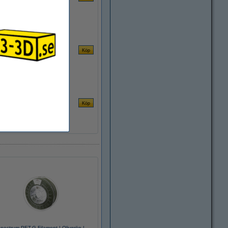
pectrum PET-G Filament | Olivgrön |