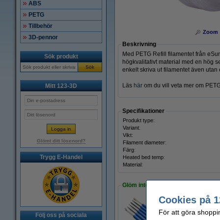
ABS
PETG
Tillbehör
Zoom
3D-pennor
Beskrivning
Med PETG Refill filamentet från eSun 
Sök produkt
högkvalitativt material med en hög s
Sök
enkelt skriva ut filamentet även uta
Läs
här
om du vill veta mer om PETG
Mitt 123-3D
Specifikationer
Produkt type:
Variant:
Vikt:
Glömt ditt lösenord?
Filament diameter:
Färg:
Trygg E-Handel
Heated bed temp:
Material:
Glöm inte att beställa!
Cookies på 1
För att göra shoppi
123-3D Efterbehand
Följ oss på sociala