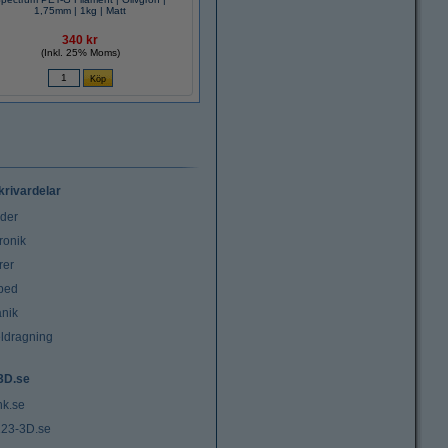
1,75mm | 1kg | Matt
340 kr
(Inkl. 25% Moms)
krivardelar
uder
ronik
rer
tbed
nik
ldragning
3D.se
nk.se
23-3D.se