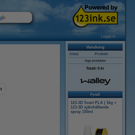
Logga in
Varukorg
Antal
Produkt
Inga produkter
Totalt:
0 kr
it
Fynd!
123-3D Svart PLA | 1kg +
123-3D självhäftande
spray 150ml