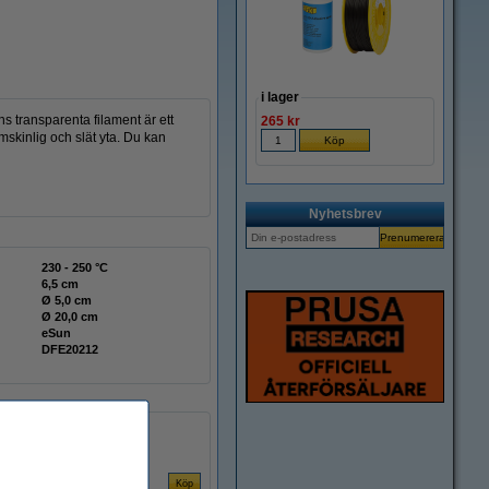
i lager
s transparenta filament är ett
265 kr
skinlig och slät yta. Du kan
Nyhetsbrev
230 - 250 °C
6,5 cm
Ø 5,0 cm
Ø 20,0 cm
eSun
DFE20212