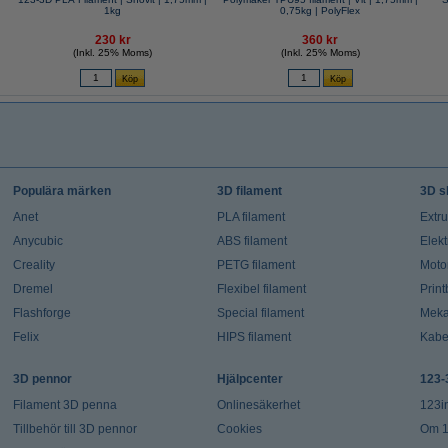
1kg
0,75kg | PolyFlex
230 kr
360 kr
(Inkl. 25% Moms)
(Inkl. 25% Moms)
Populära märken
3D filament
3D s
Anet
PLA filament
Extr
Anycubic
ABS filament
Elekt
Creality
PETG filament
Moto
Dremel
Flexibel filament
Prin
Flashforge
Special filament
Meka
Felix
HIPS filament
Kabe
3D pennor
Hjälpcenter
123-
Filament 3D penna
Onlinesäkerhet
123i
Tillbehör till 3D pennor
Cookies
Om 1