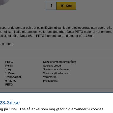
Köp
sparar du pengar och gör ett miljövänligt val. Materialet levereras utan spole. eSun
eghet, kemikalietolerans och vattenbeständighet. Detta PETG-material har en genom
n ett slutet hölje. Detta eSun PETG filament har en diameter på 1,75mm.
-filament.
PETG
Nozzle temperaturområde:
Re-fill
Spolens bredd:
1 kg
Spolens inre diameter:
1,75 mm
Spolens ytterdiameter:
Transparent
Varumärke:
0 - 80 °C
Produktkod:
PETG
23-3d.se
ng på 123-3D.se så enkel som möjligt för dig använder vi cookies
lingsset för 3D-utskrifter