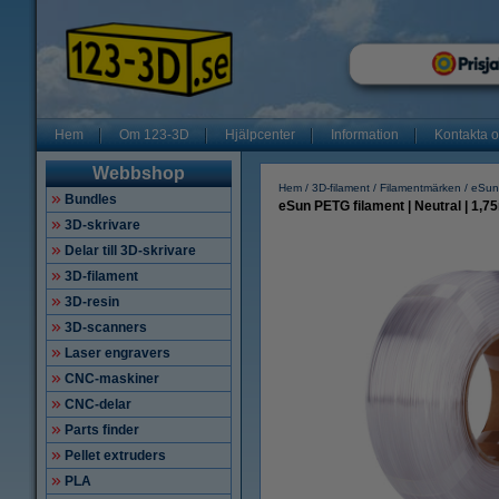
Hem
Om 123-3D
Hjälpcenter
Information
Kontakta 
Webbshop
Hem
3D-filament
Filamentmärken
eSun
Bundles
eSun PETG filament | Neutral | 1,75
3D-skrivare
Delar till 3D-skrivare
3D-filament
3D-resin
3D-scanners
Laser engravers
CNC-maskiner
CNC-delar
Parts finder
Pellet extruders
PLA