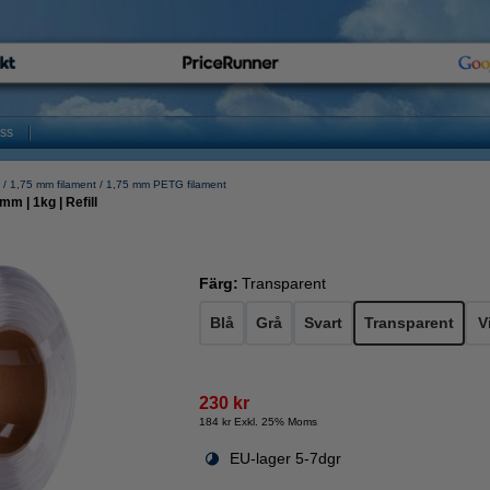
oss
1,75 mm filament
1,75 mm PETG filament
mm | 1kg | Refill
Färg:
Transparent
Blå
Grå
Svart
Transparent
V
230 kr
184 kr Exkl. 25% Moms
EU-lager 5-7dgr