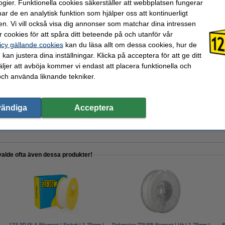
ogier. Funktionella cookies säkerställer att webbplatsen fungerar
r de en analytisk funktion som hjälper oss att kontinuerligt
en. Vi vill också visa dig annonser som matchar dina intressen
 cookies för att spåra ditt beteende på och utanför vår
icy gällande cookies
kan du läsa allt om dessa cookies, hur de
de spray | 400ml
kan justera dina inställningar. Klicka på acceptera för att ge ditt
jer att avböja kommer vi endast att placera funktionella och
och använda liknande tekniker.
™ Edition II Filament Drybox
vändiga
Acceptera
valde ofta även dessa produkter!
123-3D PLA Filament | Snövit | 1,75mm |
Polymaker TPU95 filament | Vit | 1,75mm |
S