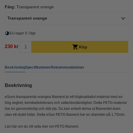
Färg:
Transparent orange
Transparent orange
EU-lager 5-7dgr
230 kr
Köp
Beskrivning
Specifikationer
Rekommendationer
Beskrivning
eSuns transparenta orangea filament är ett högkvalitativt material med en
hög seghet, kemikalietolerans och vattenbeständighet. Detta PETG-material
har en genomskinlig och slät yta. Du kan enkelt skriva ut filamentet även
utan ett slutet hölje. Detta eSun PETG filament har en diameter på 1,75mm.
Läs
här
om du vill veta mer om PETG filament.