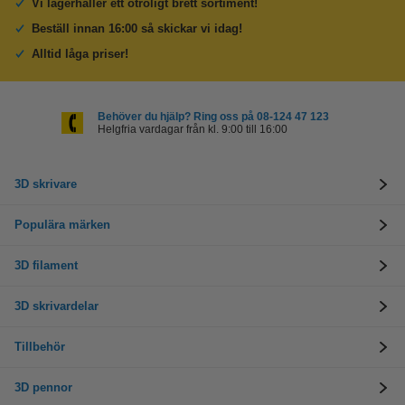
Vi lagerhåller ett otroligt brett sortiment!
Beställ innan 16:00 så skickar vi idag!
Alltid låga priser!
Behöver du hjälp? Ring oss på 08-124 47 123
Helgfria vardagar från kl. 9:00 till 16:00
3D skrivare
Populära märken
3D filament
3D skrivardelar
Tillbehör
3D pennor