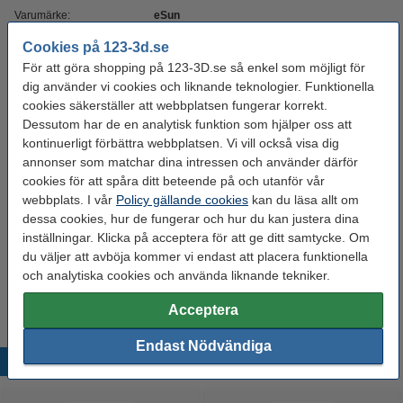
Varumärke:
eSun
Produktkod:
DFE20050
Cookies på 123-3d.se
För att göra shopping på 123-3D.se så enkel som möjligt för
dig använder vi cookies och liknande teknologier. Funktionella
Glöm inte att beställa!
cookies säkerställer att webbplatsen fungerar korrekt.
Dessutom har de en analytisk funktion som hjälper oss att
123-3D Efterbehandlingsset för 3D-utskrifter
kontinuerligt förbättra webbplatsen. Vi vill också visa dig
95 kr
annonser som matchar dina intressen och använder därför
cookies för att spåra ditt beteende på och utanför vår
webbplats. I vår
Policy gällande cookies
kan du läsa allt om
3DLAC självhäftande spray | 400ml
95 kr
dessa cookies, hur de fungerar och hur du kan justera dina
inställningar. Klicka på acceptera för att ge ditt samtycke. Om
du väljer att avböja kommer vi endast att placera funktionella
Polymaker PolyBox™ Edition II Filament
Drybox
och analytiska cookies och använda liknande tekniker.
780 kr
Acceptera
Endast Nödvändiga
Populära produkter