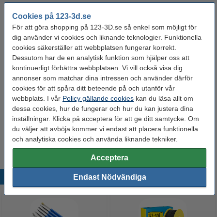
Spolens ytterdiameter:
Ø 20,0 cm
Cookies på 123-3d.se
Varumärke:
eSun
För att göra shopping på 123-3D.se så enkel som möjligt för
dig använder vi cookies och liknande teknologier. Funktionella
Produktkod:
DFE20259
cookies säkerställer att webbplatsen fungerar korrekt.
Dessutom har de en analytisk funktion som hjälper oss att
kontinuerligt förbättra webbplatsen. Vi vill också visa dig
Glöm inte att beställa!
annonser som matchar dina intressen och använder därför
cookies för att spåra ditt beteende på och utanför vår
123-3D Efterbehandlingsset för 3D-utskrifter
95 kr
webbplats. I vår
Policy gällande cookies
kan du läsa allt om
dessa cookies, hur de fungerar och hur du kan justera dina
inställningar. Klicka på acceptera för att ge ditt samtycke. Om
3DLAC självhäftande spray | 400ml
du väljer att avböja kommer vi endast att placera funktionella
95 kr
och analytiska cookies och använda liknande tekniker.
Acceptera
Endast Nödvändiga
Populära produkter