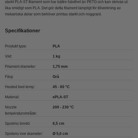
starkt PLA-ST filament som har bättre hårdhet än PETG och kan skrivas ut
lika smidigt som PLA. Det gör detta filament lämpligt för tillverkning av
mekaniska delar som behöver printas starkt och noggrant.
Specifikationer
Produkt type:
PLA
Vikt:
1 kg
Filament diameter:
1,75 mm
Färg:
Grå
Heated bed temp:
45 - 60 °C
Material:
ePLA-ST
Nozzle
200 - 230 °C
temperaturområde:
Spolens bredd:
6,5 cm
Spolens inre diameter:
Ø 5,0 cm