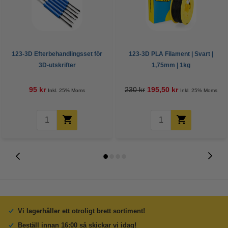
123-3D Efterbehandlingsset för
123-3D PLA Filament | Svart |
3D-utskrifter
1,75mm | 1kg
95 kr
230 kr
195,50 kr
Inkl. 25% Moms
Inkl. 25% Moms
Vi lagerhåller ett otroligt brett sortiment!
Beställ innan 16:00 så skickar vi idag!