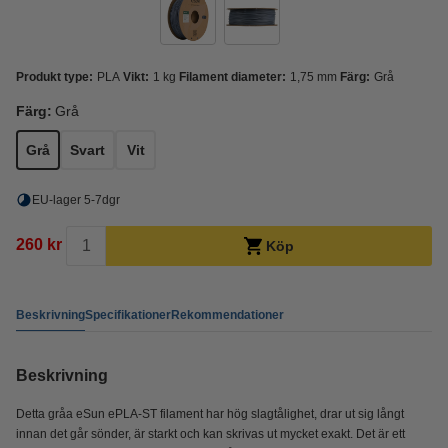
Produkt type:
PLA
Vikt:
1 kg
Filament diameter:
1,75 mm
Färg:
Grå
Färg:
Grå
Grå
Svart
Vit
EU-lager 5-7dgr
260 kr
Köp
Beskrivning
Specifikationer
Rekommendationer
Beskrivning
Detta gråa eSun ePLA-ST filament har hög slagtålighet, drar ut sig långt
innan det går sönder, är starkt och kan skrivas ut mycket exakt. Det är ett