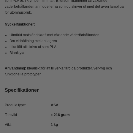
som PLA och krymper minimalt. Eftersom filamentet tål växlande
väderförhållanden är modellerna som du skriver ut med det även lämpliga
för utomhusbruk.
Nyckelfunktioner:
Utmärkt motståndskraft mot växlande väderförhållanden
Bra vidhäftning mellan lagren
Lika lätt att skriva ut som PLA
Blank yta
Användning:
Idealiskt för att tillverka färdiga produkter, verktyg och
funktionella prototyper.
Specifikationer
Produkt type:
ASA
Tomvikt:
± 216 gram
Vikt:
1 kg