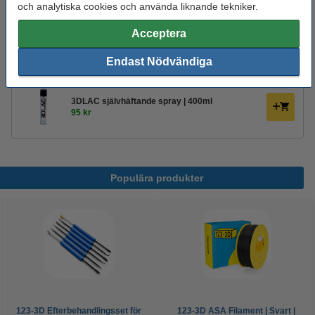
och analytiska cookies och använda liknande tekniker.
Glöm inte att beställa!
Acceptera
123-3D Efterbehandlingsset för 3D-utskrifter
Endast Nödvändiga
95 kr
3DLAC självhäftande spray | 400ml
95 kr
Populära produkter
123-3D Efterbehandlingsset för
123-3D ASA Filament | Svart |