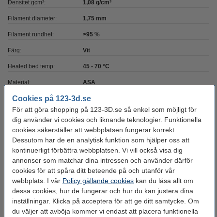
Densitet gcm³:
1,08 g/cm³
Filament diameter:
1,75 mm
Filament rundhet:
>95 %
Färg:
Vit
Heated bed temp:
45 - 70 °C
Material:
ASA
Cookies på 123-3d.se
Max avvikelse:
± 0,05 mm
För att göra shopping på 123-3D.se så enkel som möjligt för
Nozzle
200 - 245 °C
dig använder vi cookies och liknande teknologier. Funktionella
temperaturområde:
cookies säkerställer att webbplatsen fungerar korrekt.
Dessutom har de en analytisk funktion som hjälper oss att
Spolens bredd:
6,8 cm
kontinuerligt förbättra webbplatsen. Vi vill också visa dig
Spolens inre diameter:
Ø 5,2 cm
annonser som matchar dina intressen och använder därför
cookies för att spåra ditt beteende på och utanför vår
Spolens ytterdiameter:
Ø 20,0 cm
webbplats. I vår
Policy gällande cookies
kan du läsa allt om
Varumärke:
123-3D
dessa cookies, hur de fungerar och hur du kan justera dina
inställningar. Klicka på acceptera för att ge ditt samtycke. Om
Produktkod:
DHM00153
du väljer att avböja kommer vi endast att placera funktionella