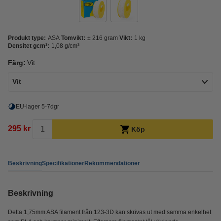
Produkt type:
ASA
Tomvikt:
± 216 gram
Vikt:
1 kg
Densitet gcm³:
1,08 g/cm³
Färg:
Vit
Vit
EU-lager 5-7dgr
295 kr
Köp
Beskrivning
Specifikationer
Rekommendationer
Beskrivning
Detta 1,75mm ASA filament från 123-3D kan skrivas ut med samma enkelhet