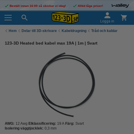
Beställ innan 16:00 så skickar vi idag!
Alltid låga priser!
Logga in
Hem
Delar till 3D-skrivare
Kabeldragning
Tråd och kablar
123-3D Heated bed kabel max 19A | 1m | Svart
AWG:
12 Awg
Elklassificering:
19 A
Färg:
Svart
Isolering väggtjocklek:
0,3 mm