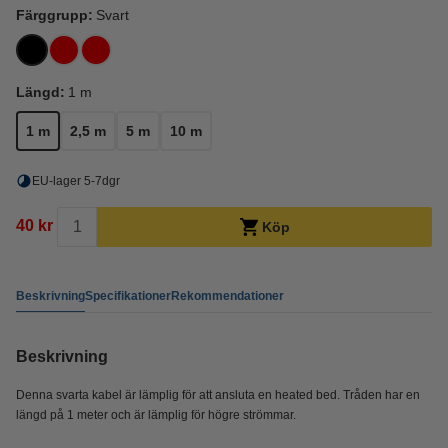
Färggrupp:
Svart
Längd:
1 m
1 m
2,5 m
5 m
10 m
EU-lager 5-7dgr
40 kr
Köp
Beskrivning
Specifikationer
Rekommendationer
Beskrivning
Denna svarta kabel är lämplig för att ansluta en heated bed. Tråden har en
längd på 1 meter och är lämplig för högre strömmar.