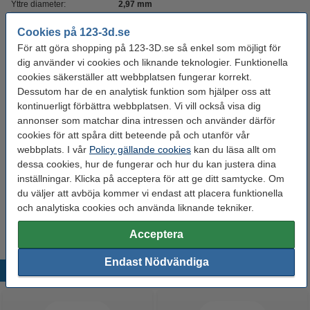
Yttre diameter:
2,97 mm
Produktkod:
DDK00081
Cookies på 123-3d.se
För att göra shopping på 123-3D.se så enkel som möjligt för
dig använder vi cookies och liknande teknologier. Funktionella
Tips!
cookies säkerställer att webbplatsen fungerar korrekt.
123-3D Heated bed kabel max 19A | 2,5m |
Dessutom har de en analytisk funktion som hjälper oss att
Svart
kontinuerligt förbättra webbplatsen. Vi vill också visa dig
70 kr
annonser som matchar dina intressen och använder därför
cookies för att spåra ditt beteende på och utanför vår
123-3D Heated bed kabel max 19A | 5m | Svart
webbplats. I vår
Policy gällande cookies
kan du läsa allt om
125 kr
dessa cookies, hur de fungerar och hur du kan justera dina
inställningar. Klicka på acceptera för att ge ditt samtycke. Om
123-3D Heated bed kabel max 19A | 10m |
du väljer att avböja kommer vi endast att placera funktionella
Svart
och analytiska cookies och använda liknande tekniker.
250 kr
Acceptera
Endast Nödvändiga
Populära produkter