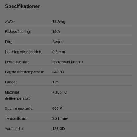
Specifikationer
AWG:
12 Awg
Elklassificering:
19 A
Färg:
Svart
Isolering väggtjocklek:
0,3 mm
Ledarmaterial:
Förtennad koppar
Lägsta driftstemperatur:
- 40 °C
Längd:
1 m
Maximal
+ 105 °C
drifttemperatur:
Spänningsvärde:
600 V
Tvärsnittsarea:
3,31 mm²
Varumärke:
123-3D