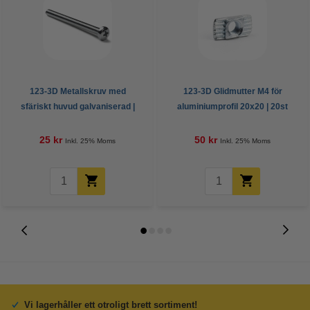
123-3D Metallskruv med
123-3D Glidmutter M4 för
sfäriskt huvud galvaniserad |
aluminiumprofil 20x20 | 20st
M3 x 45mm | 10st
25 kr
50 kr
Inkl. 25% Moms
Inkl. 25% Moms
Vi lagerhåller ett otroligt brett sortiment!