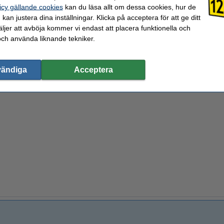
± 216 gram
Max avvikelse:
icy gällande cookies
kan du läsa allt om dessa cookies, hur de
1 kg
Nozzle temperaturområde:
kan justera dina inställningar. Klicka på acceptera för att ge ditt
1,2 g/cm³
Spolens bredd:
jer att avböja kommer vi endast att placera funktionella och
1,75 mm
Spolens inre diameter:
>95 %
Spolens ytterdiameter:
och använda liknande tekniker.
Gul
Varumärke:
90 - 135 °C
Produktkod:
vändiga
Acceptera
valde ofta även dessa produkter!
g