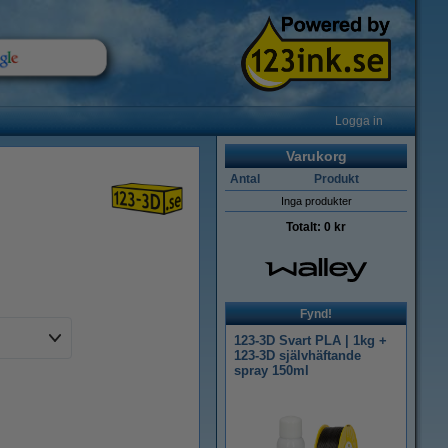
Logga in
Varukorg
Antal
Produkt
Inga produkter
Totalt:
0 kr
Fynd!
123-3D Svart PLA | 1kg +
123-3D självhäftande
spray 150ml