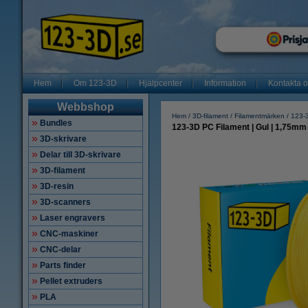
Hem
Om 123-3D
Hjälpcenter
Information
Kontakta 
Webbshop
Hem
3D-filament
Filamentmärken
123-3
Bundles
123-3D PC Filament | Gul | 1,75mm 
3D-skrivare
Delar till 3D-skrivare
3D-filament
3D-resin
3D-scanners
Laser engravers
CNC-maskiner
CNC-delar
Parts finder
Pellet extruders
PLA