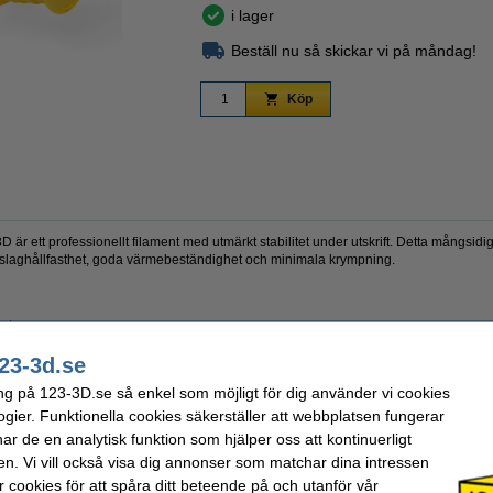
i lager
Beställ nu så skickar vi på måndag!
Zoom
Köp
 är ett professionellt filament med utmärkt stabilitet under utskrift. Detta mångsid
 slaghållfasthet, goda värmebeständighet och minimala krympning.
het
23-3d.se
ng på 123-3D.se så enkel som möjligt för dig använder vi cookies
nktionella prototyper, elektroniska delar, bildelar och sportutrustning.
ogier. Funktionella cookies säkerställer att webbplatsen fungerar
r de en analytisk funktion som hjälper oss att kontinuerligt
en. Vi vill också visa dig annonser som matchar dina intressen
 cookies för att spåra ditt beteende på och utanför vår
PC
Material: