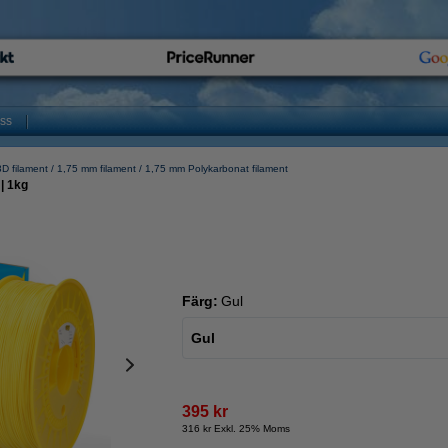
oss
D filament
1,75 mm filament
1,75 mm Polykarbonat filament
| 1kg
Färg:
Gul
Gul
395 kr
316 kr Exkl. 25% Moms