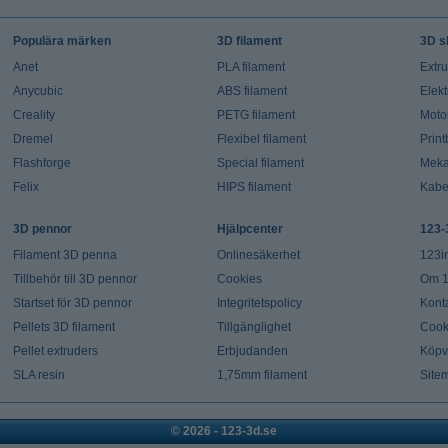
Populära märken
3D filament
3D s
Anet
PLA filament
Extr
Anycubic
ABS filament
Elekt
Creality
PETG filament
Moto
Dremel
Flexibel filament
Prin
Flashforge
Special filament
Meka
Felix
HIPS filament
Kabe
3D pennor
Hjälpcenter
123-
Filament 3D penna
Onlinesäkerhet
123i
Tillbehör till 3D pennor
Cookies
Om 1
Startset för 3D pennor
Integritetspolicy
Kont
Pellets 3D filament
Tillgänglighet
Cook
Pellet extruders
Erbjudanden
Köpvi
SLA resin
1,75mm filament
Site
© 2026 - 123-3d.se