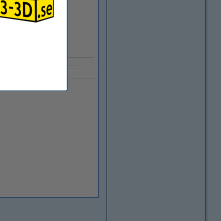
± 0,05 mm
250 - 295 °C
6,8 cm
Ø 5,2 cm
Ø 20,0 cm
123-3D
DHM00200