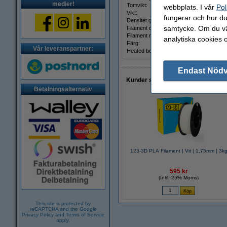
medier!
Tomvikt:
webbplats. I vår
Pol
Vikt:
fungerar och hur du 
Densitet gcm³:
samtycke. Om du väl
Filament diameter:
Filament rundhet:
analytiska cookies 
Färg:
Vår leveranspartner:
Heated bed temp:
Endast Nöd
Kunder som gjort ett liknande köp 
Betalningsalternativ
123-3D PLA Filament | Vit | 1,75mm | 3k
595 kr
(Inkl. 25% Moms)
This site is protected by
reCAPTCHA and the Google
Privacy Policy
and
Terms of Service
apply.