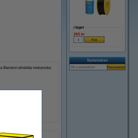
i lager
265 kr
Nyhetsbrev
iga filament utmärkta mekaniska
PC