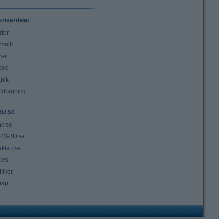
krivardelar
uder
ronik
rer
tbed
nik
ldragning
3D.se
nk.se
23-3D.se
akta oss
ies
llkor
map