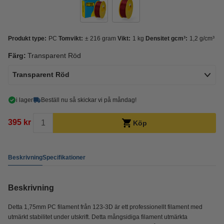
Produkt type:
PC
Tomvikt:
± 216 gram
Vikt:
1 kg
Densitet gcm³:
1,2 g/cm³
Färg:
Transparent Röd
Transparent Röd
i lager
Beställ nu så skickar vi på måndag!
395 kr
Köp
Beskrivning
Specifikationer
Beskrivning
Detta 1,75mm PC filament från 123-3D är ett professionellt filament med
utmärkt stabilitet under utskrift. Detta mångsidiga filament utmärkta