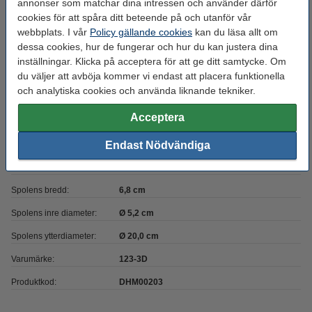
annonser som matchar dina intressen och använder därför
Filament diameter:
1,75 mm
cookies för att spåra ditt beteende på och utanför vår
webbplats. I vår
Policy gällande cookies
kan du läsa allt om
Filament rundhet:
>95 %
dessa cookies, hur de fungerar och hur du kan justera dina
inställningar. Klicka på acceptera för att ge ditt samtycke. Om
Färg:
Transparent Röd
du väljer att avböja kommer vi endast att placera funktionella
Heated bed temp:
90 - 135 °C
och analytiska cookies och använda liknande tekniker.
Material:
PC
Acceptera
Max avvikelse:
± 0,05 mm
Endast Nödvändiga
Nozzle
250 - 295 °C
temperaturområde:
Spolens bredd:
6,8 cm
Spolens inre diameter:
Ø 5,2 cm
Spolens ytterdiameter:
Ø 20,0 cm
Varumärke:
123-3D
Produktkod:
DHM00203