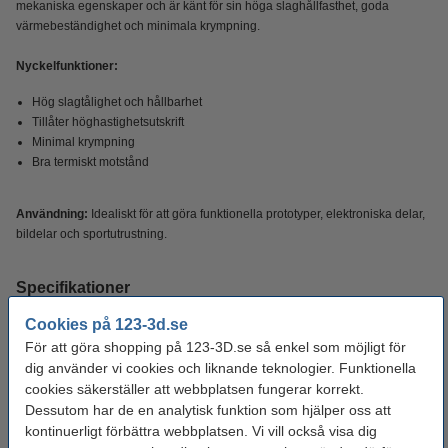
mekaniska egenskaper och är känt för sin höga slaghållfasthet, goda
värmebeständighet och minimala krympning.
Nyckelfunktioner:
Hög slagtålighet och hållbarhet
Tillåter höghastighetsutskrift
Minimal krympning
Bra termiskt motstånd
Användning:
Idealiskt för att göra funktionella prototyper, elektroniska delar,
bildelar och sportutrustning.
Specifikationer
Cookies på 123-3d.se
Produkt type:
PC
För att göra shopping på 123-3D.se så enkel som möjligt för
dig använder vi cookies och liknande teknologier. Funktionella
Tomvikt:
± 216 gram
cookies säkerställer att webbplatsen fungerar korrekt.
Vikt:
1 kg
Dessutom har de en analytisk funktion som hjälper oss att
kontinuerligt förbättra webbplatsen. Vi vill också visa dig
Densitet gcm³:
1,2 g/cm³