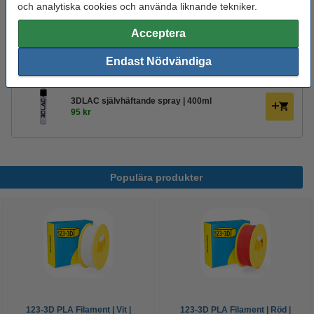
och analytiska cookies och använda liknande tekniker.
Glöm inte att beställa!
Acceptera
123-3D Efterbehandlingsset för 3D-utskrifter
Endast Nödvändiga
95 kr
3DLAC självhäftande spray | 400ml
95 kr
Populära produkter
123-3D PLA Filament | Vit |
123-3D PLA Filament | Röd |