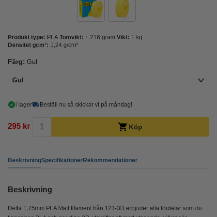
Produkt type:
PLA
Tomvikt:
± 216 gram
Vikt:
1 kg
Densitet gcm³:
1,24 g/cm³
Färg:
Gul
Gul
i lager
Beställ nu så skickar vi på måndag!
295 kr
Köp
Beskrivning
Specifikationer
Rekommendationer
Beskrivning
Detta 1,75mm PLA Matt filament från 123-3D erbjuder alla fördelar som du