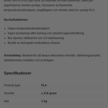
finner hos PLA och ger dina 3D-utskrifter ett matt utseende, vilket gör
lagerlinjerna mindre synliga. Dessutom är filamentet
temperaturbeständigare, slagtåligare och mindre skört än vanligt PLA.
Nyckelfunktioner:
Högre temperatursbeständighet
Ingen krympning efter kylning och utmärkt lagervidhäftning
Bra styvhet, hållbarhet och UV-stabilisering
Består av biologiskt nedbrytbara råvaror
Användning:
Idealiskt för att skapa dekorativa mönster, utbildningsprojekt,
arkitektoniska modeller och prototyper.
Specifikationer
Produkt type:
PLA
Tomvikt:
± 216 gram
Vikt:
1 kg