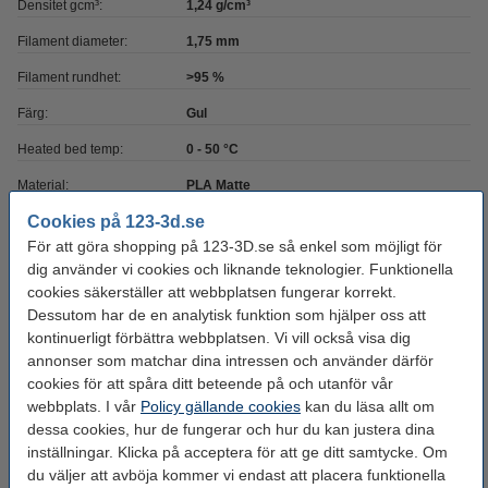
Densitet gcm³:
1,24 g/cm³
Filament diameter:
1,75 mm
Filament rundhet:
>95 %
Färg:
Gul
Heated bed temp:
0 - 50 °C
Material:
PLA Matte
Cookies på 123-3d.se
Max avvikelse:
± 0,05 mm
För att göra shopping på 123-3D.se så enkel som möjligt för
Nozzle
190 - 235 °C
dig använder vi cookies och liknande teknologier. Funktionella
temperaturområde:
cookies säkerställer att webbplatsen fungerar korrekt.
Dessutom har de en analytisk funktion som hjälper oss att
Spolens bredd:
6,8 cm
kontinuerligt förbättra webbplatsen. Vi vill också visa dig
Spolens inre diameter:
Ø 5,2 cm
annonser som matchar dina intressen och använder därför
cookies för att spåra ditt beteende på och utanför vår
Spolens ytterdiameter:
Ø 20,0 cm
webbplats. I vår
Policy gällande cookies
kan du läsa allt om
Varumärke:
123-3D
dessa cookies, hur de fungerar och hur du kan justera dina
inställningar. Klicka på acceptera för att ge ditt samtycke. Om
Produktkod:
DHM00107
du väljer att avböja kommer vi endast att placera funktionella