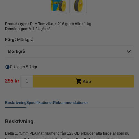
Produkt type:
PLA
Tomvikt:
± 216 gram
Vikt:
1 kg
Densitet gcm³:
1,24 g/cm³
Färg:
Mörkgrå
Mörkgrå
EU-lager 5-7dgr
295 kr
Köp
Beskrivning
Specifikationer
Rekommendationer
Beskrivning
Detta 1,75mm PLA Matt filament från 123-3D erbjuder alla fördelar som du