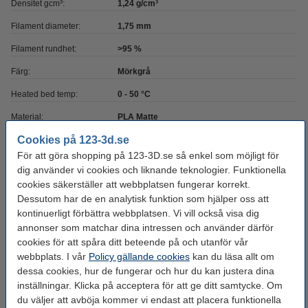
Densitet gcm³:
1,24 g/cm³
Filament diameter:
1,75 mm
Filament rundhet:
>95 %
Färg:
Mörkgrå
Heated bed temp:
0 - 50 °C
Material:
PLA Matte
Cookies på 123-3d.se
Max avvikelse:
± 0,05 mm
För att göra shopping på 123-3D.se så enkel som möjligt för
Nozzle
190 - 235 °C
dig använder vi cookies och liknande teknologier. Funktionella
temperaturområde:
cookies säkerställer att webbplatsen fungerar korrekt.
Dessutom har de en analytisk funktion som hjälper oss att
Spolens bredd:
6,8 cm
kontinuerligt förbättra webbplatsen. Vi vill också visa dig
Spolens inre diameter:
Ø 5,2 cm
annonser som matchar dina intressen och använder därför
cookies för att spåra ditt beteende på och utanför vår
Spolens ytterdiameter:
Ø 20,0 cm
webbplats. I vår
Policy gällande cookies
kan du läsa allt om
Varumärke:
123-3D
dessa cookies, hur de fungerar och hur du kan justera dina
inställningar. Klicka på acceptera för att ge ditt samtycke. Om
Produktkod:
DHM00101
du väljer att avböja kommer vi endast att placera funktionella