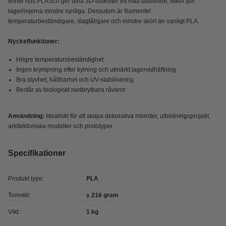
finner hos PLA och ger dina 3D-utskrifter ett matt utseende, vilket gör
lagerlinjerna mindre synliga. Dessutom är filamentet
temperaturbeständigare, slagtåligare och mindre skört än vanligt PLA.
Nyckelfunktioner:
Högre temperatursbeständighet
Ingen krympning efter kylning och utmärkt lagervidhäftning
Bra styvhet, hållbarhet och UV-stabilisering
Består av biologiskt nedbrytbara råvaror
Användning:
Idealiskt för att skapa dekorativa mönster, utbildningsprojekt,
arkitektoniska modeller och prototyper.
Specifikationer
Produkt type:
PLA
Tomvikt:
± 216 gram
Vikt:
1 kg