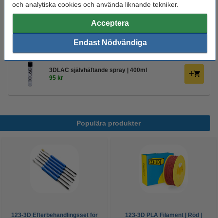
och analytiska cookies och använda liknande tekniker.
Glöm inte att beställa!
Acceptera
123-3D Efterbehandlingsset för 3D-utskrifter
Endast Nödvändiga
95 kr
3DLAC självhäftande spray | 400ml
95 kr
Populära produkter
123-3D Efterbehandlingsset för
123-3D PLA Filament | Röd |