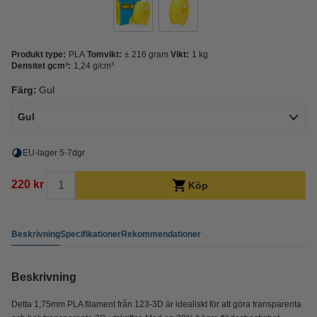
Produkt type:
PLA
Tomvikt:
± 216 gram
Vikt:
1 kg
Densitet gcm³:
1,24 g/cm³
Färg:
Gul
Gul
EU-lager 5-7dgr
220 kr
Köp
Beskrivning
Specifikationer
Rekommendationer
Beskrivning
Detta 1,75mm PLA filament från 123-3D är idealiskt för att göra transparenta