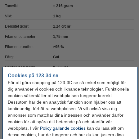
Tomvikt:
± 216 gram
Vikt:
1 kg
Densitet gcm³:
1,24 g/cm³
Filament diameter:
1,75 mm
Filament rundhet:
>95 %
Färg:
Gul
Heated bed temp:
0 - 50 °C
Cookies på 123-3d.se
Material:
PLA Transparent
För att göra shopping på 123-3D.se så enkel som möjligt för
Max avvikelse:
± 0,05 mm
dig använder vi cookies och liknande teknologier. Funktionella
cookies säkerställer att webbplatsen fungerar korrekt.
Nozzle
190 - 220 °C
Dessutom har de en analytisk funktion som hjälper oss att
temperaturområde:
kontinuerligt förbättra webbplatsen. Vi vill också visa dig
Spolens bredd:
6,8 cm
annonser som matchar dina intressen och använder därför
cookies för att spåra ditt beteende på och utanför vår
Spolens inre diameter:
Ø 5,2 cm
webbplats. I vår
Policy gällande cookies
kan du läsa allt om
dessa cookies, hur de fungerar och hur du kan justera dina
Spolens ytterdiameter:
Ø 20,0 cm