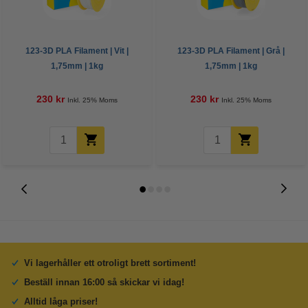
123-3D PLA Filament | Vit |
123-3D PLA Filament | Grå |
1,75mm | 1kg
1,75mm | 1kg
230 kr
230 kr
Inkl. 25% Moms
Inkl. 25% Moms
Vi lagerhåller ett otroligt brett sortiment!
Beställ innan 16:00 så skickar vi idag!
Alltid låga priser!