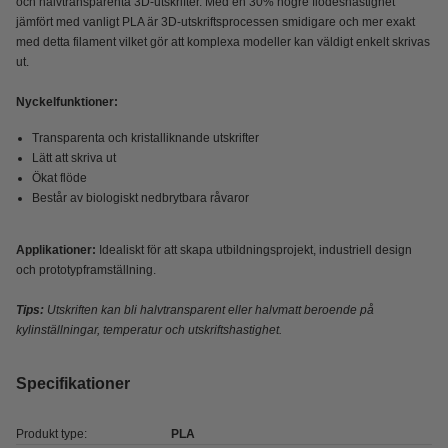
och halvtransparenta 3D-utskrifter. Med en 30% högre flödeshastighet
jämfört med vanligt PLA är 3D-utskriftsprocessen smidigare och mer exakt
med detta filament vilket gör att komplexa modeller kan väldigt enkelt skrivas
ut.
Nyckelfunktioner:
Transparenta och kristalliknande utskrifter
Lätt att skriva ut
Ökat flöde
Består av biologiskt nedbrytbara råvaror
Applikationer:
Idealiskt för att skapa utbildningsprojekt, industriell design
och prototypframställning.
Tips:
Utskriften kan bli halvtransparent eller halvmatt beroende på
kylinställningar, temperatur och utskriftshastighet.
Specifikationer
Produkt type:
PLA