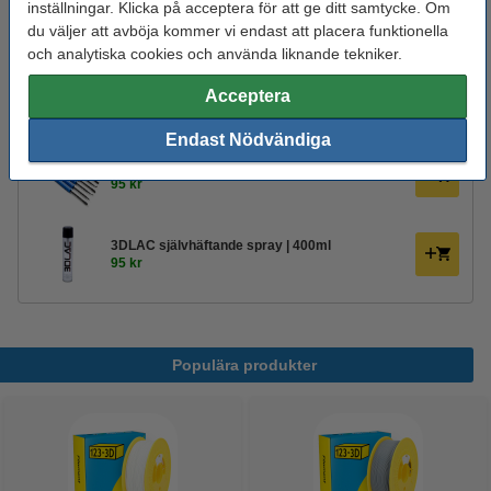
inställningar. Klicka på acceptera för att ge ditt samtycke. Om
Varumärke:
123-3D
du väljer att avböja kommer vi endast att placera funktionella
och analytiska cookies och använda liknande tekniker.
Produktkod:
DHM00080
Acceptera
Glöm inte att beställa!
Endast Nödvändiga
123-3D Efterbehandlingsset för 3D-utskrifter
95 kr
3DLAC självhäftande spray | 400ml
95 kr
Populära produkter