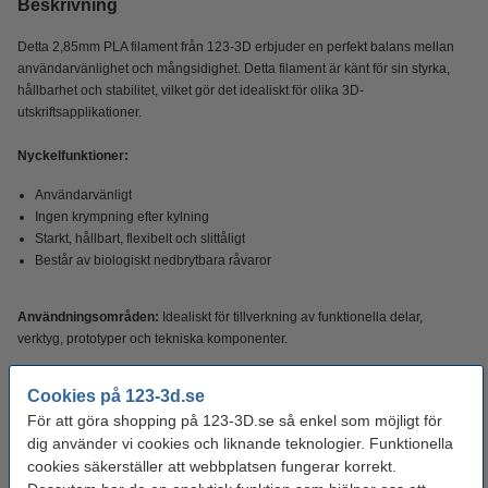
Beskrivning
Detta 2,85mm PLA filament från 123-3D erbjuder en perfekt balans mellan
användarvänlighet och mångsidighet. Detta filament är känt för sin styrka,
hållbarhet och stabilitet, vilket gör det idealiskt för olika 3D-
utskriftsapplikationer.
Nyckelfunktioner:
Användarvänligt
Ingen krympning efter kylning
Starkt, hållbart, flexibelt och slittåligt
Består av biologiskt nedbrytbara råvaror
Användningsområden:
Idealiskt för tillverkning av funktionella delar,
verktyg, prototyper och tekniska komponenter.
Cookies på 123-3d.se
Specifikationer
För att göra shopping på 123-3D.se så enkel som möjligt för
dig använder vi cookies och liknande teknologier. Funktionella
Produkt type:
PLA
cookies säkerställer att webbplatsen fungerar korrekt.