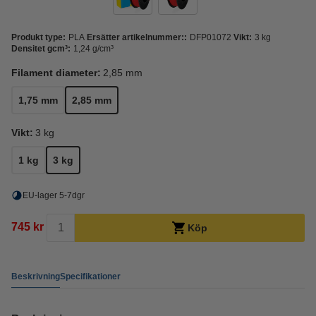
Produkt type:
PLA
Ersätter artikelnummer::
DFP01072
Vikt:
3 kg
Densitet gcm³:
1,24 g/cm³
Filament diameter:
2,85 mm
1,75 mm
2,85 mm
Vikt:
3 kg
1 kg
3 kg
EU-lager 5-7dgr
745 kr
Köp
Beskrivning
Specifikationer