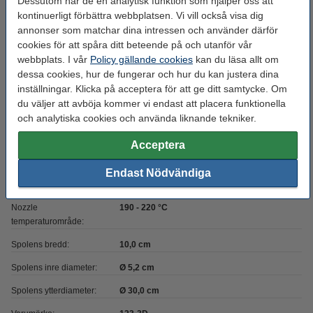
Dessutom har de en analytisk funktion som hjälper oss att
Ersätter artikelnummer::
DFP01072
kontinuerligt förbättra webbplatsen. Vi vill också visa dig
Vikt:
3 kg
annonser som matchar dina intressen och använder därför
cookies för att spåra ditt beteende på och utanför vår
Densitet gcm³:
1,24 g/cm³
webbplats. I vår
Policy gällande cookies
kan du läsa allt om
Filament diameter:
2,85 mm
dessa cookies, hur de fungerar och hur du kan justera dina
inställningar. Klicka på acceptera för att ge ditt samtycke. Om
Filament rundhet:
>95 %
du väljer att avböja kommer vi endast att placera funktionella
Färg:
Röd
och analytiska cookies och använda liknande tekniker.
Heated bed temp:
0 - 50 °C
Acceptera
Material:
PLA
Endast Nödvändiga
Max avvikelse:
± 0,10 mm
Nozzle
190 - 220 °C
temperaturområde:
Spolens bredd:
10,0 cm
Spolens inre diameter:
Ø 5,2 cm
Spolens ytterdiameter:
Ø 30,0 cm