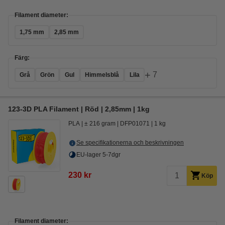
Filament diameter:
1,75 mm
2,85 mm
Färg:
+
7
Grå
Grön
Gul
Himmelsblå
Lila
123-3D PLA Filament | Röd | 2,85mm | 1kg
PLA
± 216 gram
DFP01071
1 kg
Se specifikationerna och beskrivningen
EU-lager 5-7dgr
230 kr
Köp
Filament diameter: