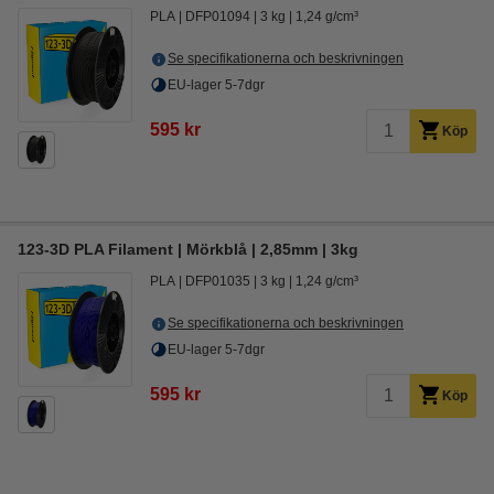
PLA
DFP01094
3 kg
1,24 g/cm³
Se specifikationerna och beskrivningen
EU-lager 5-7dgr
595 kr
Köp
123-3D PLA Filament | Mörkblå | 2,85mm | 3kg
PLA
DFP01035
3 kg
1,24 g/cm³
Se specifikationerna och beskrivningen
EU-lager 5-7dgr
595 kr
Köp