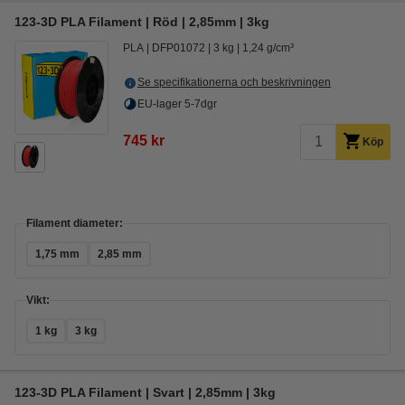
123-3D PLA Filament | Röd | 2,85mm | 3kg
PLA
DFP01072
3 kg
1,24 g/cm³
Se specifikationerna och beskrivningen
EU-lager 5-7dgr
745 kr
Köp
Filament diameter:
1,75 mm
2,85 mm
Vikt:
1 kg
3 kg
123-3D PLA Filament | Svart | 2,85mm | 3kg