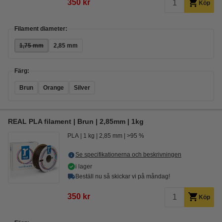
350 kr
Köp
Filament diameter:
1,75 mm
2,85 mm
Färg:
Brun
Orange
Silver
REAL PLA filament | Brun | 2,85mm | 1kg
PLA
1 kg
2,85 mm
>95 %
Se specifikationerna och beskrivningen
i lager
Beställ nu så skickar vi på måndag!
350 kr
Köp