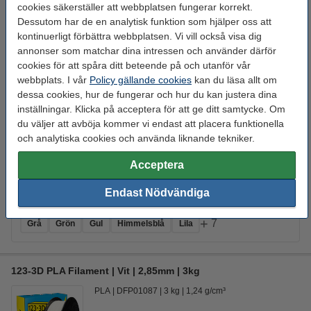
cookies säkerställer att webbplatsen fungerar korrekt.
PLA
± 216 gram
DFP01044
1 kg
Dessutom har de en analytisk funktion som hjälper oss att
Se specifikationerna och beskrivningen
kontinuerligt förbättra webbplatsen. Vi vill också visa dig
EU-lager 5-7dgr
annonser som matchar dina intressen och använder därför
cookies för att spåra ditt beteende på och utanför vår
230 kr
Köp
webbplats. I vår
Policy gällande cookies
kan du läsa allt om
dessa cookies, hur de fungerar och hur du kan justera dina
inställningar. Klicka på acceptera för att ge ditt samtycke. Om
du väljer att avböja kommer vi endast att placera funktionella
och analytiska cookies och använda liknande tekniker.
Filament diameter:
Acceptera
1,75 mm
2,85 mm
Endast Nödvändiga
Färg:
+
7
Grå
Grön
Gul
Himmelsblå
Lila
123-3D PLA Filament | Vit | 2,85mm | 3kg
PLA
DFP01087
3 kg
1,24 g/cm³