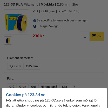
123-3D PLA Filament | Mörkblå | 2,85mm | 1kg
PLA
± 216 gram
DFP01034
1 kg
Se specifikationerna och beskrivningen
EU-lager 5-7dgr
230 kr
Köp
Filament diameter:
1,75 mm
2,85 mm
Färg:
+
7
Grå
Grön
Gul
Himmelsblå
Lila
Cookies på 123-3d.se
För att göra shopping på 123-3D.se så enkel som möjligt för
123-3D PLA Filament | Gul | 2,85mm | 1kg
dig använder vi cookies och liknande teknologier. Funktionella