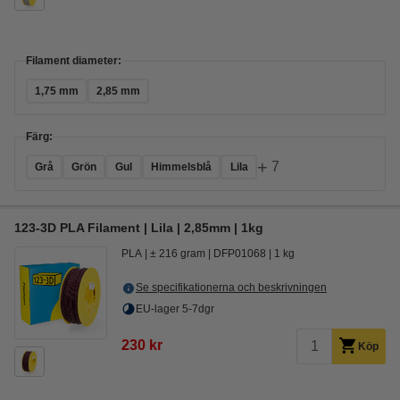
Filament diameter:
1,75 mm
2,85 mm
Färg:
+
7
Grå
Grön
Gul
Himmelsblå
Lila
123-3D PLA Filament | Lila | 2,85mm | 1kg
PLA
± 216 gram
DFP01068
1 kg
Se specifikationerna och beskrivningen
EU-lager 5-7dgr
230 kr
Köp