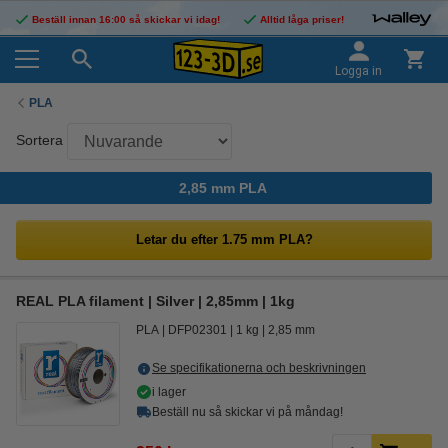
Beställ innan 16:00 så skickar vi idag!
Alltid låga priser!
Logga in
PLA
Sortera
2,85 mm PLA
Letar du efter 1.75 mm PLA?
REAL PLA filament | Silver | 2,85mm | 1kg
PLA
DFP02301
1 kg
2,85 mm
Se specifikationerna och beskrivningen
i lager
Beställ nu så skickar vi på måndag!