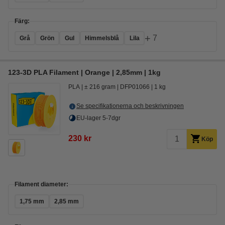
Färg:
+
7
Grå
Grön
Gul
Himmelsblå
Lila
123-3D PLA Filament | Orange | 2,85mm | 1kg
PLA
± 216 gram
DFP01066
1 kg
Se specifikationerna och beskrivningen
EU-lager 5-7dgr
230 kr
Köp
Filament diameter:
1,75 mm
2,85 mm