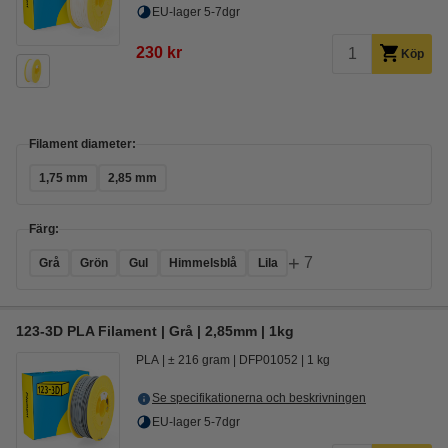
EU-lager 5-7dgr
230 kr
Köp
Filament diameter:
1,75 mm
2,85 mm
Färg:
+
7
Grå
Grön
Gul
Himmelsblå
Lila
123-3D PLA Filament | Grå | 2,85mm | 1kg
PLA
± 216 gram
DFP01052
1 kg
Se specifikationerna och beskrivningen
EU-lager 5-7dgr