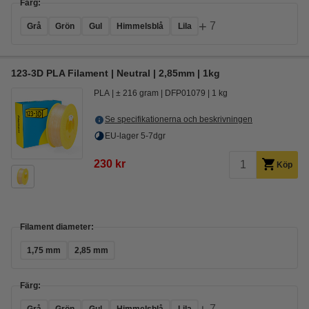
Färg:
+
7
Grå
Grön
Gul
Himmelsblå
Lila
123-3D PLA Filament | Neutral | 2,85mm | 1kg
PLA
± 216 gram
DFP01079
1 kg
Se specifikationerna och beskrivningen
EU-lager 5-7dgr
230 kr
Köp
Filament diameter:
1,75 mm
2,85 mm
Färg:
7