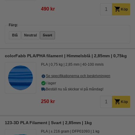
490 kr
Köp
Färg:
Blå
Neutral
Svart
colorFabb PLA/PHA filament | Himmelsblå | 2,85mm | 0,75kg
PLA
0,75 kg
2,85 mm
40-100 mm/s
Se specifikationerna och beskrivningen
i lager
Beställ nu så skickar vi på måndag!
250 kr
Köp
123-3D PLA Filament | Svart | 2,85mm | 1kg
PLA
± 216 gram
DFP01093
1 kg