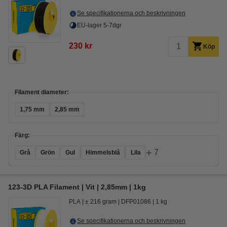
Se specifikationerna och beskrivningen
EU-lager 5-7dgr
230 kr
Köp
Filament diameter:
1,75 mm
2,85 mm
Färg:
+
7
Grå
Grön
Gul
Himmelsblå
Lila
123-3D PLA Filament | Vit | 2,85mm | 1kg
PLA
± 216 gram
DFP01086
1 kg
Se specifikationerna och beskrivningen