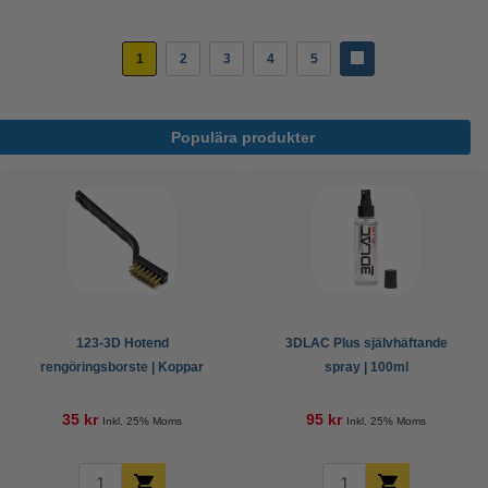
1
2
3
4
5
Populära produkter
123-3D Hotend
3DLAC Plus självhäftande
rengöringsborste | Koppar
spray | 100ml
35 kr
95 kr
Inkl. 25% Moms
Inkl. 25% Moms