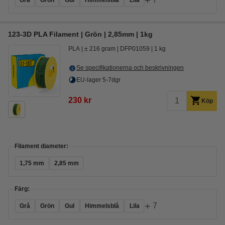
+
Grå
Grön
Gul
Himmelsblå
Lila
123-3D PLA Filament | Grön | 2,85mm | 1kg
PLA
± 216 gram
DFP01059
1 kg
Se specifikationerna och beskrivningen
EU-lager 5-7dgr
230 kr
Köp
Filament diameter:
1,75 mm
2,85 mm
Färg:
+
7
Grå
Grön
Gul
Himmelsblå
Lila