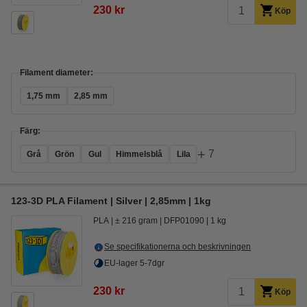
230 kr
Köp
Filament diameter:
1,75 mm
2,85 mm
Färg:
+
7
Grå
Grön
Gul
Himmelsblå
Lila
123-3D PLA Filament | Silver | 2,85mm | 1kg
PLA
± 216 gram
DFP01090
1 kg
Se specifikationerna och beskrivningen
EU-lager 5-7dgr
230 kr
Köp