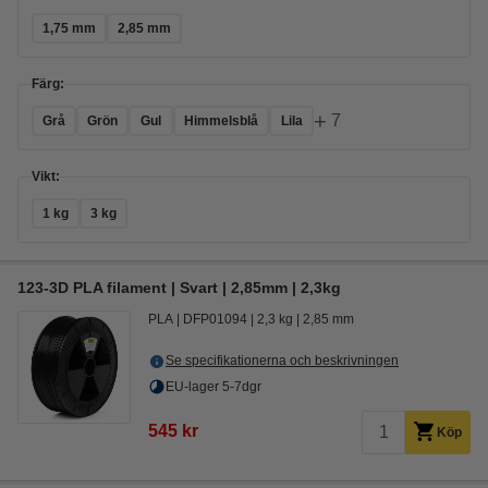
1,75 mm
2,85 mm
Färg:
+
7
Grå
Grön
Gul
Himmelsblå
Lila
Vikt:
1 kg
3 kg
123-3D PLA filament | Svart | 2,85mm | 2,3kg
PLA
DFP01094
2,3 kg
2,85 mm
Se specifikationerna och beskrivningen
EU-lager 5-7dgr
545 kr
Köp