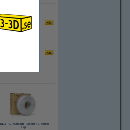
NLU PLA filament | Marble | 1,75mm |
1kg