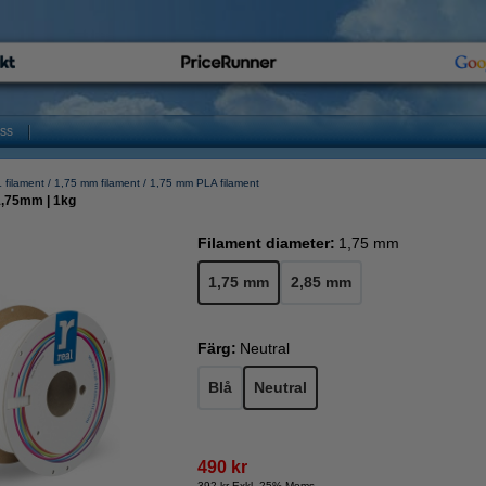
oss
 filament
1,75 mm filament
1,75 mm PLA filament
 1,75mm | 1kg
Filament diameter:
1,75 mm
1,75 mm
2,85 mm
Färg:
Neutral
Blå
Neutral
490 kr
392 kr Exkl. 25% Moms