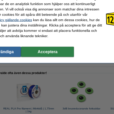
r de en analytisk funktion som hjälper oss att kontinuerligt
en. Vi vill också visa dig annonser som matchar dina intressen
 cookies för att spåra ditt beteende på och utanför vår
lingsset för 3D-utskrifter
icy gällande cookies
kan du läsa allt om dessa cookies, hur de
kan justera dina inställningar. Klicka på acceptera för att ge ditt
jer att avböja kommer vi endast att placera funktionella och
och använda liknande tekniker.
de spray | 400ml
vändiga
Acceptera
valde ofta även dessa produkter!
REAL PLA Pro filament | Mörkblå | 1,75mm
3dB brusreducerande fotkuddar
SU
| 1kg