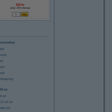
325 kr
(Inkl. 25% Moms)
krivardelar
uder
ronik
rer
tbed
nik
ldragning
3D.se
nk.se
23-3D.se
akta oss