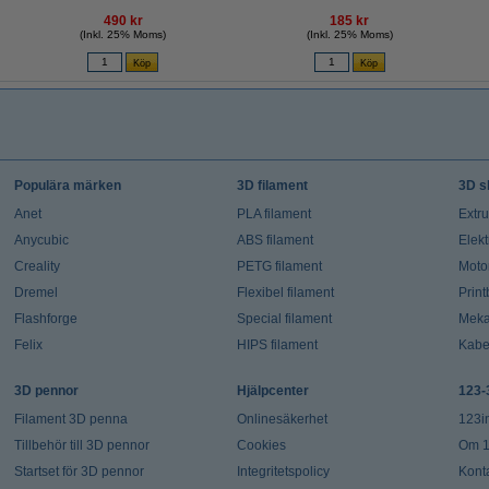
490 kr
185 kr
(Inkl. 25% Moms)
(Inkl. 25% Moms)
Populära märken
3D filament
3D s
Anet
PLA filament
Extr
Anycubic
ABS filament
Elekt
Creality
PETG filament
Moto
Dremel
Flexibel filament
Prin
Flashforge
Special filament
Meka
Felix
HIPS filament
Kabe
3D pennor
Hjälpcenter
123-
Filament 3D penna
Onlinesäkerhet
123i
Tillbehör till 3D pennor
Cookies
Om 1
Startset för 3D pennor
Integritetspolicy
Kont