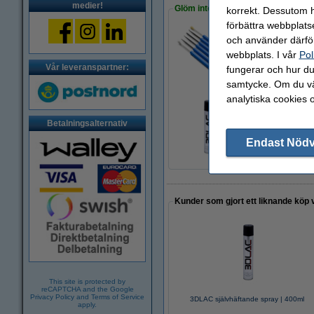
medier!
Glöm inte att beställa!
korrekt. Dessutom ha
förbättra webbplats
och använder därför
123-3D Efterbehand
webbplats. I vår
Pol
95 kr
Vår leveranspartner:
fungerar och hur du 
samtycke. Om du väl
analytiska cookies 
3DLAC självhäftan
Betalningsalternativ
95 kr
Endast Nöd
Kunder som gjort ett liknande köp 
This site is protected by
reCAPTCHA and the Google
Privacy Policy
and
Terms of Service
3DLAC självhäftande spray | 400ml
apply.