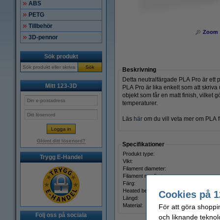
ABS
PETG
Tillbehör
Zoom
3D-pennor
Sök produkt
Sök
Beskrivning
Detta neutralfärgade PLA Pro är et
Mitt 123-3D
PLA Pro är lika enkelt som att skri
objekt som får en matt finish, vilket
temperaturer.
Läs
här
om du vill veta mer om PLA f
Glömt ditt lösenord?
Specifikationer
Produkt type:
Trygg E-Handel
Vikt:
Filament diameter:
Filament rundhet:
Färg:
Heated bed temp:
Cookies på 1
Längd:
Material:
För att göra shoppi
Följ oss på sociala
och liknande teknol