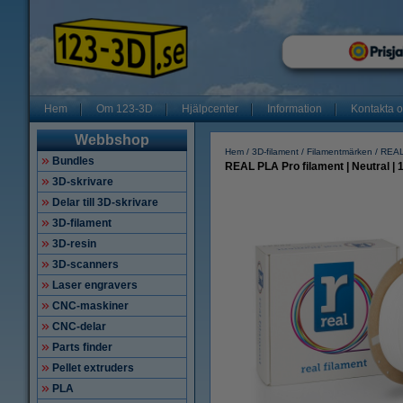
Hem
Om 123-3D
Hjälpcenter
Information
Kontakta 
Webbshop
Hem
3D-filament
Filamentmärken
REAL
Bundles
REAL PLA Pro filament | Neutral |
3D-skrivare
Delar till 3D-skrivare
3D-filament
3D-resin
3D-scanners
Laser engravers
CNC-maskiner
CNC-delar
Parts finder
Pellet extruders
PLA