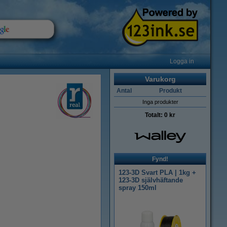
Logga in
Varukorg
Antal
Produkt
Inga produkter
Totalt:
0 kr
Fynd!
123-3D Svart PLA | 1kg +
123-3D självhäftande
spray 150ml