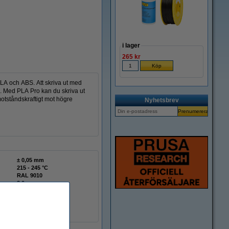
i lager
265 kr
A och ABS. Att skriva ut med
. Med PLA Pro kan du skriva ut
motståndskraftigt mot högre
Nyhetsbrev
± 0,05 mm
215 - 245 °C
RAL 9010
8,0 cm
Ø 5,5 cm
Ø 20,0 cm
REAL
DFP02128