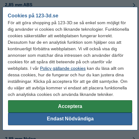
2,85 mm ABS
Cookies på 123-3d.se
Special ABS
För att göra shopping på 123-3D.se så enkel som möjligt för
dig använder vi cookies och liknande teknologier. Funktionella
2,85mm TPU
cookies säkerställer att webbplatsen fungerar korrekt.
Dessutom har de en analytisk funktion som hjälper oss att
kontinuerligt förbättra webbplatsen. Vi vill också visa dig
2,85 mm ASA
annonser som matchar dina intressen och använder därför
cookies för att spåra ditt beteende på och utanför vår
2,85mm PVB
webbplats. I vår
Policy gällande cookies
kan du läsa allt om
dessa cookies, hur de fungerar och hur du kan justera dina
2,85 mm PVA
inställningar. Klicka på acceptera för att ge ditt samtycke. Om
du väljer att avböja kommer vi endast att placera funktionella
2,85 mm Support
och analytiska cookies och använda liknande tekniker.
Acceptera
2,85 mm GreenTEC
Endast Nödvändiga
2,85mm HT
2,85 mm Nylon