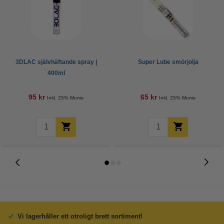
3DLAC självhäftande spray |
Super Lube smörjolja
400ml
95 kr
65 kr
Inkl. 25% Moms
Inkl. 25% Moms
Vi lagerhåller ett otroligt brett sortiment!