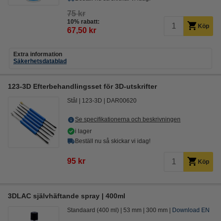
75 kr
10% rabatt:
Köp
67,50 kr
Extra information
Säkerhetsdatablad
123-3D Efterbehandlingsset för 3D-utskrifter
Stål
123-3D
DAR00620
Se specifikationerna och beskrivningen
i lager
Beställ nu så skickar vi idag!
95 kr
Köp
3DLAC självhäftande spray | 400ml
Standaard (400 ml)
53 mm
300 mm
Download EN