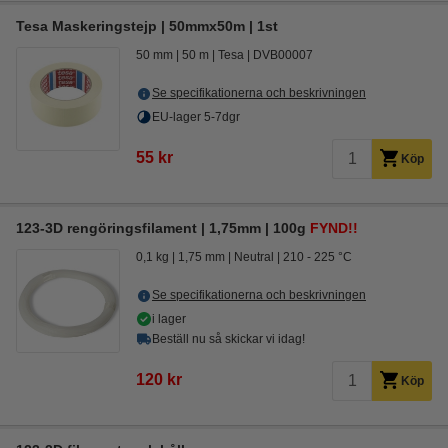
Tesa Maskeringstejp | 50mmx50m | 1st
50 mm
50 m
Tesa
DVB00007
Se specifikationerna och beskrivningen
EU-lager 5-7dgr
55 kr
Köp
123-3D rengöringsfilament | 1,75mm | 100g
FYND!!
0,1 kg
1,75 mm
Neutral
210 - 225 °C
Se specifikationerna och beskrivningen
i lager
Beställ nu så skickar vi idag!
120 kr
Köp