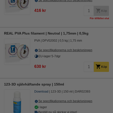
Se specifikationerna och beskrivningen
416 kr
Köp
För tillfället slut
REAL PVA Plus filament | Neutral | 1,75mm | 0,5kg
PVA
DFV02002
0,5 kg
1,75 mm
Se specifikationerna och beskrivningen
EU-lager 5-7dgr
630 kr
Köp
123-3D självhäftande spray | 150ml
Download
123-3D
150 ml
DAR02393
Se specifikationerna och beskrivningen
i lager
Beställ nu så skickar vi idag!