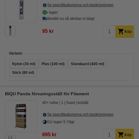
Se specifikationerna och beskrivningen
i lager
Beställ nu så skickar vi idag!
95 kr
Köp
Variant:
Nylon (30 ml)
Plus (100 ml)
Standaard (400 ml)
Stick (80 ml)
BIQU Panda förvaringsställ för Filament
40+ rullar
1
Svart
kolstål
Se specifikationerna och beskrivningen
EU-lager 5-7dgr
695 kr
Köp