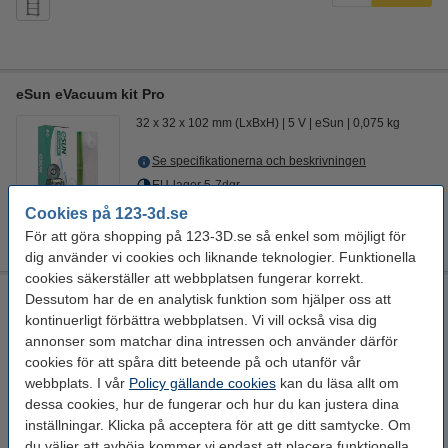
eSun eVacuum kit Pro
32 x 32 x 102 mm (LxBxH)
5 V
eSun
0,075 kg
Se specifikationerna och beskrivningen
EU-lager 5-7dgr
Cookies på 123-3d.se
220 kr
Köp
För att göra shopping på 123-3D.se så enkel som möjligt för
dig använder vi cookies och liknande teknologier. Funktionella
cookies säkerställer att webbplatsen fungerar korrekt.
Modifi3d Pro reparations-/modifieringsverktyg
Dessutom har de en analytisk funktion som hjälper oss att
kontinuerligt förbättra webbplatsen. Vi vill också visa dig
30 W
150 cm
+ 450 °C
24 V
annonser som matchar dina intressen och använder därför
cookies för att spåra ditt beteende på och utanför vår
Se specifikationerna och beskrivningen
webbplats. I vår
Policy gällande cookies
kan du läsa allt om
EU-lager 5-7dgr
dessa cookies, hur de fungerar och hur du kan justera dina
inställningar. Klicka på acceptera för att ge ditt samtycke. Om
850 kr
Köp
du väljer att avböja kommer vi endast att placera funktionella