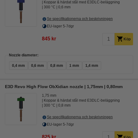
Koppar & härdat stål med E3DLC-beläggning
300 °C
0,6 mm
Se specifikationerna och beskrivningen
EU-lager 5-7dgr
845 kr
Köp
Nozzle diameter:
0,4 mm
0,6 mm
0,8 mm
1 mm
1,4 mm
E3D Revo High Flow ObXidian nozzle | 1,75mm | 0,80mm
1,75 mm
Koppar & härdat stål med E3DLC-beläggning
300 °C
0,8 mm
Se specifikationerna och beskrivningen
EU-lager 5-7dgr
825 kr
Köp