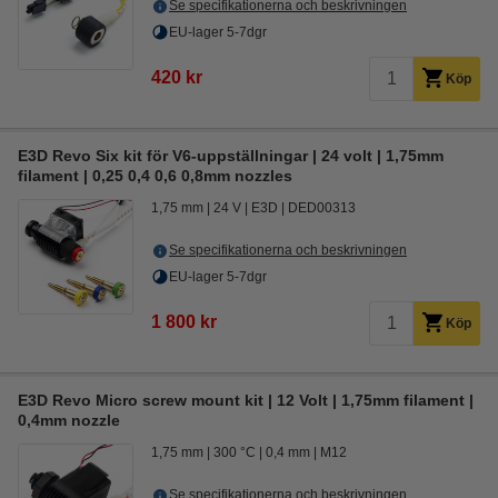
Se specifikationerna och beskrivningen
EU-lager 5-7dgr
420 kr
Köp
E3D Revo Six kit för V6-uppställningar | 24 volt | 1,75mm
filament | 0,25 0,4 0,6 0,8mm nozzles
1,75 mm
24 V
E3D
DED00313
Se specifikationerna och beskrivningen
EU-lager 5-7dgr
1 800 kr
Köp
E3D Revo Micro screw mount kit | 12 Volt | 1,75mm filament |
0,4mm nozzle
1,75 mm
300 °C
0,4 mm
M12
Se specifikationerna och beskrivningen