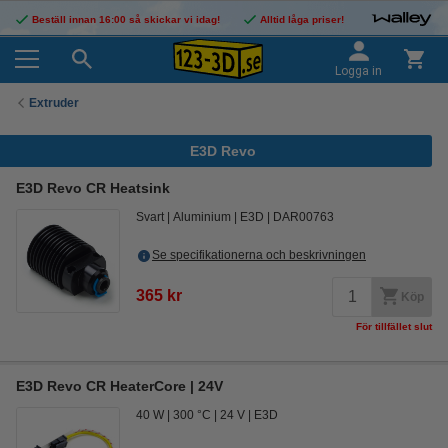
Beställ innan 16:00 så skickar vi idag!
Alltid låga priser!
Logga in
Extruder
E3D Revo
E3D Revo CR Heatsink
Svart
Aluminium
E3D
DAR00763
Se specifikationerna och beskrivningen
365 kr
Köp
För tillfället slut
E3D Revo CR HeaterCore | 24V
40 W
300 °C
24 V
E3D