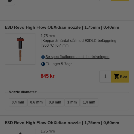
E3D Revo High Flow ObXidian nozzle | 1,75mm | 0,40mm
1,75 mm
Koppar & härdat stål med E3DLC-beläggning
300 °C
0,4 mm
Se specifikationerna och beskrivningen
EU-lager 5-7dgr
845 kr
Köp
Nozzle diameter:
0,4 mm
0,6 mm
0,8 mm
1 mm
1,4 mm
E3D Revo High Flow ObXidian nozzle | 1,75mm | 0,60mm
1,75 mm