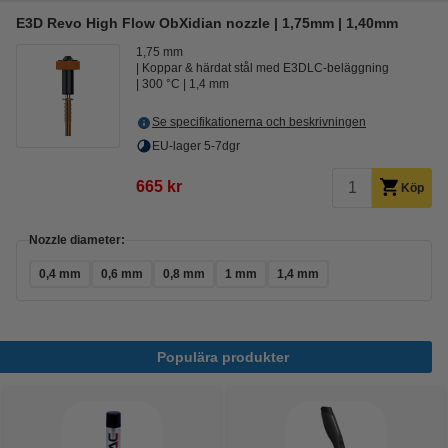
E3D Revo High Flow ObXidian nozzle | 1,75mm | 1,40mm
1,75 mm
Koppar & härdat stål med E3DLC-beläggning
300 °C
1,4 mm
Se specifikationerna och beskrivningen
EU-lager 5-7dgr
665 kr
Köp
Nozzle diameter:
0,4 mm
0,6 mm
0,8 mm
1 mm
1,4 mm
Populära produkter