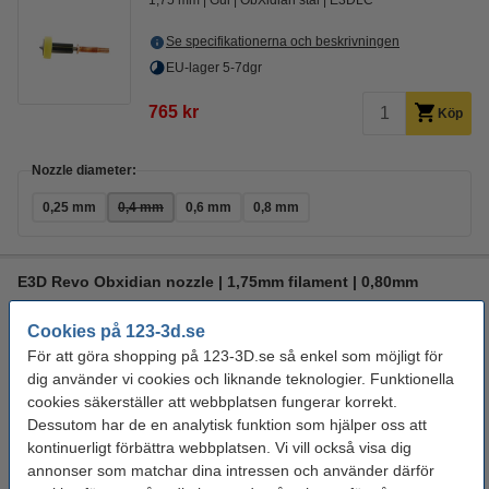
1,75 mm
Gul
ObXidian stål
E3DLC™
Se specifikationerna och beskrivningen
EU-lager 5-7dgr
765 kr
Köp
Nozzle diameter:
0,25 mm
0,4 mm
0,6 mm
0,8 mm
E3D Revo Obxidian nozzle | 1,75mm filament | 0,80mm
1,75 mm
Grön
ObXidian stål
E3DLC™
Cookies på 123-3d.se
För att göra shopping på 123-3D.se så enkel som möjligt för
Se specifikationerna och beskrivningen
dig använder vi cookies och liknande teknologier. Funktionella
EU-lager 5-7dgr
cookies säkerställer att webbplatsen fungerar korrekt.
Dessutom har de en analytisk funktion som hjälper oss att
545 kr
Köp
kontinuerligt förbättra webbplatsen. Vi vill också visa dig
annonser som matchar dina intressen och använder därför
Nozzle diameter: