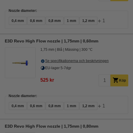
Nozzle diameter:
+
1
0,4 mm
0,6 mm
0,8 mm
1 mm
1,2 mm
E3D Revo High Flow nozzle | 1,75mm | 0,60mm
1,75 mm
Blå
Mässing
300 °C
Se specifikationerna och beskrivningen
EU-lager 5-7dgr
525 kr
Köp
Nozzle diameter:
+
1
0,4 mm
0,6 mm
0,8 mm
1 mm
1,2 mm
E3D Revo High Flow nozzle | 1,75mm | 0,80mm