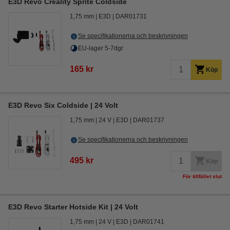
E3D Revo Creality Sprite Coldside
1,75 mm
E3D
DAR01731
Se specifikationerna och beskrivningen
EU-lager 5-7dgr
165 kr
Köp
E3D Revo Six Coldside | 24 Volt
1,75 mm
24 V
E3D
DAR01737
Se specifikationerna och beskrivningen
495 kr
Köp
För tillfället slut
E3D Revo Starter Hotside Kit | 24 Volt
1,75 mm
24 V
E3D
DAR01741