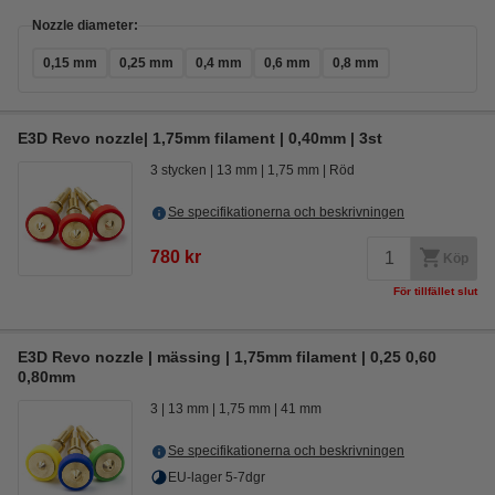
Nozzle diameter:
0,15 mm
0,25 mm
0,4 mm
0,6 mm
0,8 mm
E3D Revo nozzle| 1,75mm filament | 0,40mm | 3st
3 stycken
13 mm
1,75 mm
Röd
Se specifikationerna och beskrivningen
780 kr
Köp
För tillfället slut
E3D Revo nozzle | mässing | 1,75mm filament | 0,25 0,60
0,80mm
3
13 mm
1,75 mm
41 mm
Se specifikationerna och beskrivningen
EU-lager 5-7dgr