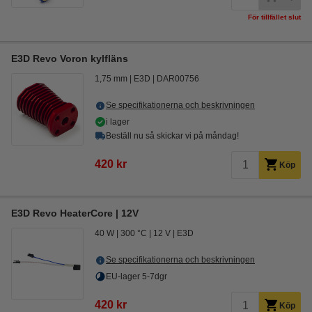
För tillfället slut
E3D Revo Voron kylfläns
1,75 mm
E3D
DAR00756
Se specifikationerna och beskrivningen
i lager
Beställ nu så skickar vi på måndag!
420 kr
Köp
E3D Revo HeaterCore | 12V
40 W
300 °C
12 V
E3D
Se specifikationerna och beskrivningen
EU-lager 5-7dgr
420 kr
Köp