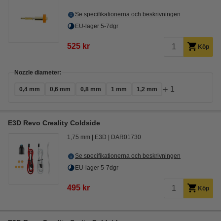
Se specifikationerna och beskrivningen
EU-lager 5-7dgr
525 kr
Köp
Nozzle diameter:
+
1
0,4 mm
0,6 mm
0,8 mm
1 mm
1,2 mm
E3D Revo Creality Coldside
1,75 mm
E3D
DAR01730
Se specifikationerna och beskrivningen
EU-lager 5-7dgr
495 kr
Köp