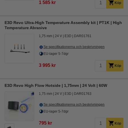
1 585 kr
Köp
E3D Revo Ultra-High Temperature Assembly kit | PT1K | High
Temperature Abrasive
1,75 mm
24 V
E3D
DAR01761
Se specifikationerna och beskrivningen
EU-lager 5-7dgr
3 995 kr
Köp
E3D Revo High Flow Hotside | 1,75mm | 24 Volt | 60W
1,75 mm
24 V
E3D
DAR01763
Se specifikationerna och beskrivningen
EU-lager 5-7dgr
795 kr
Köp