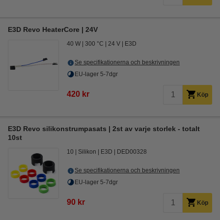
E3D Revo HeaterCore | 24V
40 W
300 °C
24 V
E3D
Se specifikationerna och beskrivningen
EU-lager 5-7dgr
420 kr
Köp
E3D Revo silikonstrumpasats | 2st av varje storlek - totalt
10st
10
Silikon
E3D
DED00328
Se specifikationerna och beskrivningen
EU-lager 5-7dgr
90 kr
Köp