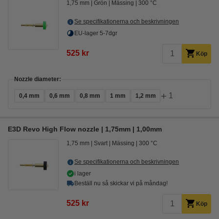
1,75 mm
Grön
Mässing
300 °C
Se specifikationerna och beskrivningen
EU-lager 5-7dgr
525 kr
Köp
Nozzle diameter:
+
1
0,4 mm
0,6 mm
0,8 mm
1 mm
1,2 mm
E3D Revo High Flow nozzle | 1,75mm | 1,00mm
1,75 mm
Svart
Mässing
300 °C
Se specifikationerna och beskrivningen
i lager
Beställ nu så skickar vi på måndag!
525 kr
Köp