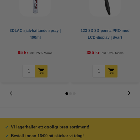
3DLAC självhäftande spray |
123-3D 3D-penna PRO med
400ml
LCD-display | Svart
95 kr
385 kr
Inkl. 25% Moms
Inkl. 25% Moms
Vi lagerhåller ett otroligt brett sortiment!
Beställ innan 16:00 så skickar vi idag!