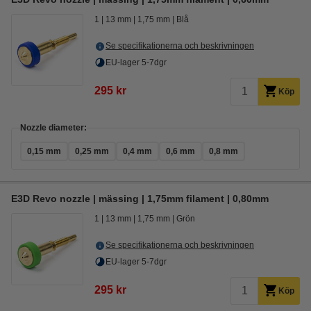
1
13 mm
1,75 mm
Blå
Se specifikationerna och beskrivningen
EU-lager 5-7dgr
295 kr
Köp
Nozzle diameter:
0,15 mm
0,25 mm
0,4 mm
0,6 mm
0,8 mm
E3D Revo nozzle | mässing | 1,75mm filament | 0,80mm
1
13 mm
1,75 mm
Grön
Se specifikationerna och beskrivningen
EU-lager 5-7dgr
295 kr
Köp