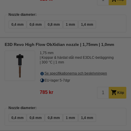
Nozzle diameter:
0,4 mm
0,6 mm
0,8 mm
1 mm
1,4 mm
E3D Revo High Flow ObXidian nozzle | 1,75mm | 1,0mm
1,75 mm
Koppar & härdat stål med E3DLC-beläggning
300 °C
1 mm
Se specifikationerna och beskrivningen
EU-lager 5-7dgr
785 kr
Köp
Nozzle diameter:
0,4 mm
0,6 mm
0,8 mm
1 mm
1,4 mm