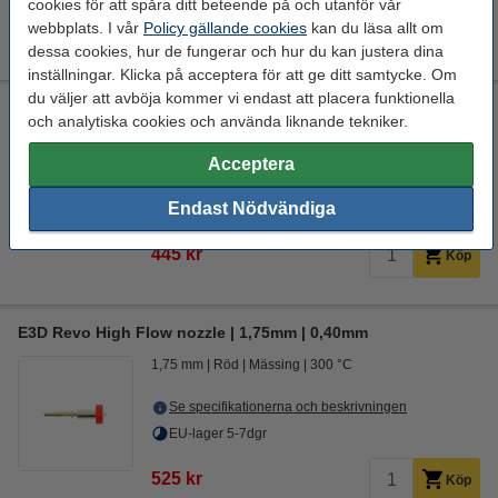
cookies för att spåra ditt beteende på och utanför vår
webbplats. I vår
Policy gällande cookies
kan du läsa allt om
0,25 mm
0,4 mm
0,6 mm
0,8 mm
dessa cookies, hur de fungerar och hur du kan justera dina
inställningar. Klicka på acceptera för att ge ditt samtycke. Om
du väljer att avböja kommer vi endast att placera funktionella
E3D Revo Bältesnozzle | 1,75mm filament | 0,40mm
och analytiska cookies och använda liknande tekniker.
1,75 mm
Röd
Mässing
300 °C
Acceptera
Se specifikationerna och beskrivningen
Endast Nödvändiga
EU-lager 5-7dgr
445 kr
Köp
E3D Revo High Flow nozzle | 1,75mm | 0,40mm
1,75 mm
Röd
Mässing
300 °C
Se specifikationerna och beskrivningen
EU-lager 5-7dgr
525 kr
Köp