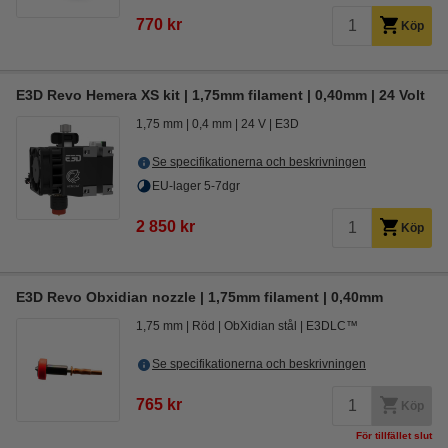
770 kr
Köp
E3D Revo Hemera XS kit | 1,75mm filament | 0,40mm | 24 Volt
1,75 mm
0,4 mm
24 V
E3D
Se specifikationerna och beskrivningen
EU-lager 5-7dgr
2 850 kr
Köp
E3D Revo Obxidian nozzle | 1,75mm filament | 0,40mm
1,75 mm
Röd
ObXidian stål
E3DLC™
Se specifikationerna och beskrivningen
765 kr
Köp
För tillfället slut