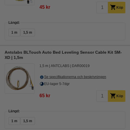
45 kr
Köp
Längd:
1 m
1,5 m
Antclabs BLTouch Auto Bed Leveling Sensor Cable Kit SM-
XD | 1,5m
1,5 m
ANTCLABS
DAR00019
Se specifikationerna och beskrivningen
EU-lager 5-7dgr
65 kr
Köp
Längd:
1 m
1,5 m