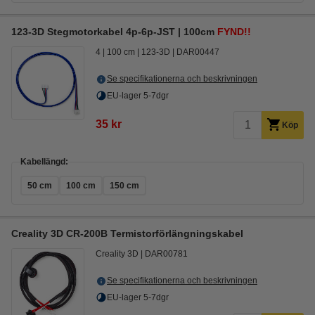
123-3D Stegmotorkabel 4p-6p-JST | 100cm
FYND!!
4
100 cm
123-3D
DAR00447
Se specifikationerna och beskrivningen
EU-lager 5-7dgr
35 kr
Köp
Kabellängd:
50 cm
100 cm
150 cm
Creality 3D CR-200B Termistorförlängningskabel
Creality 3D
DAR00781
Se specifikationerna och beskrivningen
EU-lager 5-7dgr