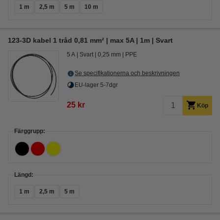
1 m
2,5 m
5 m
10 m
123-3D kabel 1 tråd 0,81 mm² | max 5A | 1m | Svart
5 A
Svart
0,25 mm
PPE
Se specifikationerna och beskrivningen
EU-lager 5-7dgr
25 kr
Köp
Färggrupp:
Längd:
1 m
2,5 m
5 m