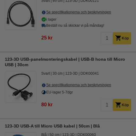
Svart
95 cm
123-3D
DDK00121
Se specifikationerna och beskrivningen
i lager
Beställ nu så skickar vi på måndag!
25 kr
Köp
123-3D USB-panelmonteringskabel | USB-B hona till Micro
USB | 30cm
Svart
30 cm
123-3D
DDK00041
Se specifikationerna och beskrivningen
EU-lager 5-7dgr
80 kr
Köp
123-3D USB-A till Micro USB kabel | 50cm | Blå
Blå
50 cm
123-3D
DDK00060