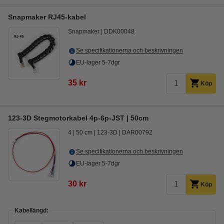
Snapmaker RJ45-kabel
Snapmaker
DDK00048
Se specifikationerna och beskrivningen
EU-lager 5-7dgr
35 kr
Köp
123-3D Stegmotorkabel 4p-6p-JST | 50cm
4
50 cm
123-3D
DAR00792
Se specifikationerna och beskrivningen
EU-lager 5-7dgr
30 kr
Köp
Kabellängd: