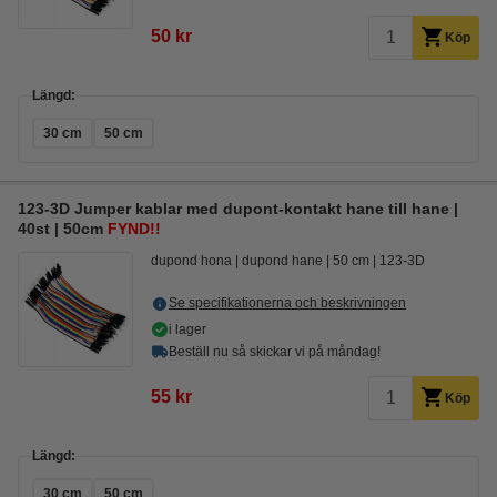
50 kr
Köp
Längd:
30 cm
50 cm
123-3D Jumper kablar med dupont-kontakt hane till hane |
40st | 50cm
FYND!!
dupond hona
dupond hane
50 cm
123-3D
Se specifikationerna och beskrivningen
i lager
Beställ nu så skickar vi på måndag!
55 kr
Köp
Längd:
30 cm
50 cm