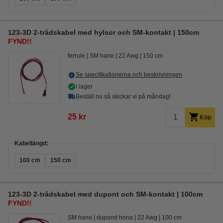
123-3D 2-trådskabel med hylsor och SM-kontakt | 150cm
FYND!!
ferrule
SM hane
22 Awg
150 cm
Se specifikationerna och beskrivningen
i lager
Beställ nu så skickar vi på måndag!
25 kr
Köp
Kabellängd:
100 cm
150 cm
123-3D 2-trådskabel med dupont och SM-kontakt | 100cm
FYND!!
SM hane
dupond hona
22 Awg
100 cm