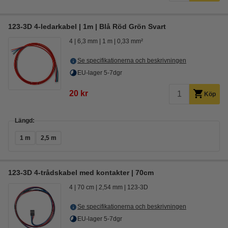
123-3D 4-ledarkabel | 1m | Blå Röd Grön Svart
4
6,3 mm
1 m
0,33 mm²
Se specifikationerna och beskrivningen
EU-lager 5-7dgr
20 kr
Köp
Längd:
1 m
2,5 m
123-3D 4-trådskabel med kontakter | 70cm
4
70 cm
2,54 mm
123-3D
Se specifikationerna och beskrivningen
EU-lager 5-7dgr