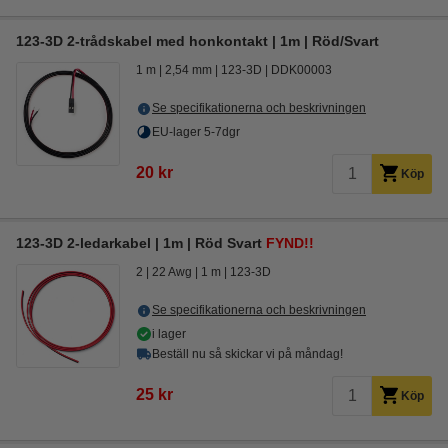
123-3D 2-trådskabel med honkontakt | 1m | Röd/Svart
1 m
2,54 mm
123-3D
DDK00003
Se specifikationerna och beskrivningen
EU-lager 5-7dgr
20 kr
Köp
123-3D 2-ledarkabel | 1m | Röd Svart
FYND!!
2
22 Awg
1 m
123-3D
Se specifikationerna och beskrivningen
i lager
Beställ nu så skickar vi på måndag!
25 kr
Köp