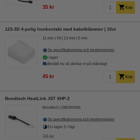
35 kr
Köp
123-3D 4-polig honkontakt med kabelklämmor | 10st
11 mm
Vit
13 mm
5 mm
Se specifikationerna och beskrivningen
i lager
Beställ nu så skickar vi på måndag!
45 kr
Köp
Bondtech HeatLink JST XHP-2
Bondtech
DBO00066
Se specifikationerna och beskrivningen
EU-lager 5-7dgr
70 kr