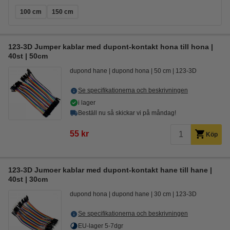
100 cm
150 cm
123-3D Jumper kablar med dupont-kontakt hona till hona |
40st | 50cm
dupond hane
dupond hona
50 cm
123-3D
Se specifikationerna och beskrivningen
i lager
Beställ nu så skickar vi på måndag!
55 kr
Köp
123-3D Jumoer kablar med dupont-kontakt hane till hane |
40st | 30cm
dupond hona
dupond hane
30 cm
123-3D
Se specifikationerna och beskrivningen
EU-lager 5-7dgr