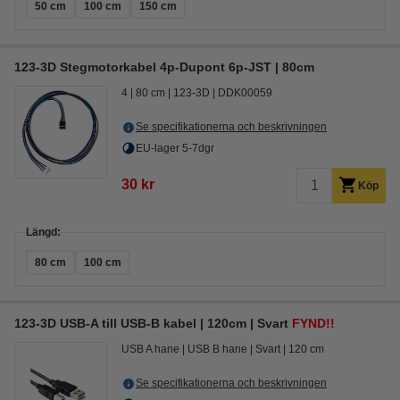
50 cm
100 cm
150 cm
123-3D Stegmotorkabel 4p-Dupont 6p-JST | 80cm
4
80 cm
123-3D
DDK00059
Se specifikationerna och beskrivningen
EU-lager 5-7dgr
30 kr
Köp
Längd:
80 cm
100 cm
123-3D USB-A till USB-B kabel | 120cm | Svart
FYND!!
USB A hane
USB B hane
Svart
120 cm
Se specifikationerna och beskrivningen