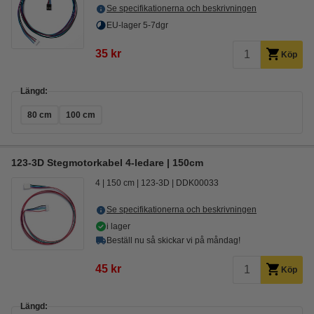
Se specifikationerna och beskrivningen
EU-lager 5-7dgr
35 kr
Köp
Längd:
80 cm
100 cm
123-3D Stegmotorkabel 4-ledare | 150cm
4
150 cm
123-3D
DDK00033
Se specifikationerna och beskrivningen
i lager
Beställ nu så skickar vi på måndag!
45 kr
Köp
Längd: