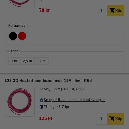
70 kr
Köp
Färggrupp:
Längd:
1 m
2,5 m
10 m
123-3D Heated bed kabel max 19A | 5m | Röd
12 Awg
19 A
Röd
0,3 mm
Se specifikationerna och beskrivningen
EU-lager 5-7dgr
125 kr
Köp