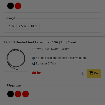
Längd:
1 m
2,5 m
10 m
123-3D Heated bed kabel max 19A | 1m | Svart
12 Awg
19 A
Svart
0,3 mm
Se specifikationerna och beskrivningen
EU-lager 5-7dgr
40 kr
Köp
Färggrupp: