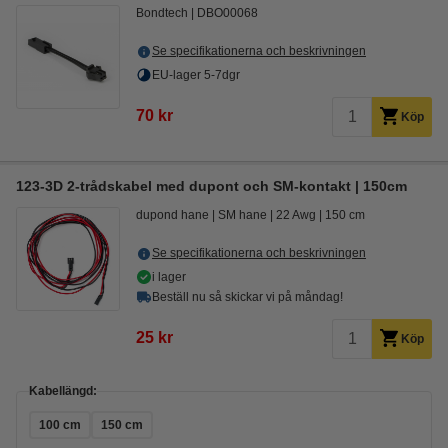
Bondtech
DBO00068
Se specifikationerna och beskrivningen
EU-lager 5-7dgr
70 kr
Köp
123-3D 2-trådskabel med dupont och SM-kontakt | 150cm
dupond hane
SM hane
22 Awg
150 cm
Se specifikationerna och beskrivningen
i lager
Beställ nu så skickar vi på måndag!
25 kr
Köp
Kabellängd:
100 cm
150 cm