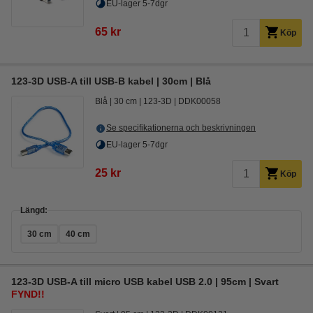
EU-lager 5-7dgr
65 kr
Köp
123-3D USB-A till USB-B kabel | 30cm | Blå
Blå
30 cm
123-3D
DDK00058
Se specifikationerna och beskrivningen
EU-lager 5-7dgr
25 kr
Köp
Längd:
30 cm
40 cm
123-3D USB-A till micro USB kabel USB 2.0 | 95cm | Svart
FYND!!