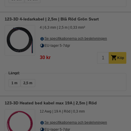
123-3D 4-ledarkabel | 2,5m | Blå Röd Grön Svart
4
6,3 mm
2,5 m
0,33 mm²
Se specifikationerna och beskrivningen
EU-lager 5-7dgr
30 kr
Köp
Längd:
1 m
2,5 m
123-3D Heated bed kabel max 19A | 2,5m | Röd
12 Awg
19 A
Röd
0,3 mm
Se specifikationerna och beskrivningen
EU-lager 5-7dgr