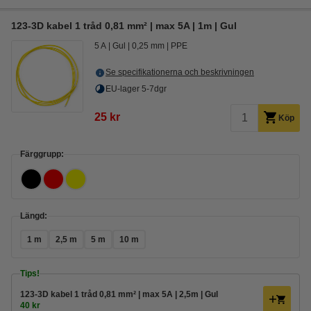
123-3D kabel 1 tråd 0,81 mm² | max 5A | 1m | Gul
5 A
Gul
0,25 mm
PPE
Se specifikationerna och beskrivningen
EU-lager 5-7dgr
25 kr
Köp
Färggrupp:
Längd:
1 m
2,5 m
5 m
10 m
Tips!
123-3D kabel 1 tråd 0,81 mm² | max 5A | 2,5m | Gul
40 kr