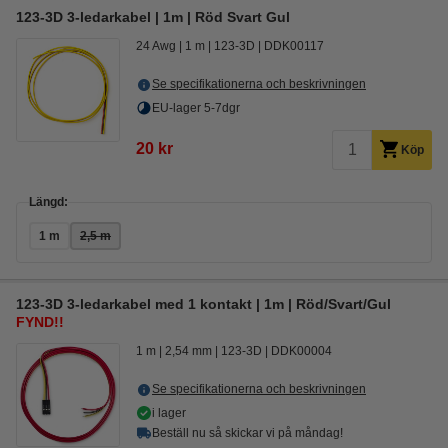
123-3D 3-ledarkabel | 1m | Röd Svart Gul
24 Awg
1 m
123-3D
DDK00117
Se specifikationerna och beskrivningen
EU-lager 5-7dgr
20 kr
Köp
Längd:
1 m
2,5 m
123-3D 3-ledarkabel med 1 kontakt | 1m | Röd/Svart/Gul
FYND!!
1 m
2,54 mm
123-3D
DDK00004
Se specifikationerna och beskrivningen
i lager
Beställ nu så skickar vi på måndag!