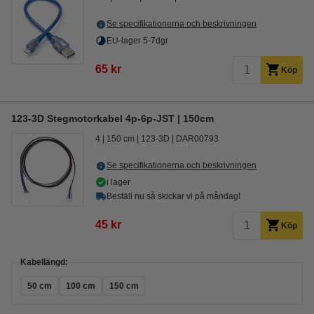
Se specifikationerna och beskrivningen
EU-lager 5-7dgr
65 kr
Köp
123-3D Stegmotorkabel 4p-6p-JST | 150cm
4
150 cm
123-3D
DAR00793
Se specifikationerna och beskrivningen
i lager
Beställ nu så skickar vi på måndag!
45 kr
Köp
Kabellängd:
50 cm
100 cm
150 cm