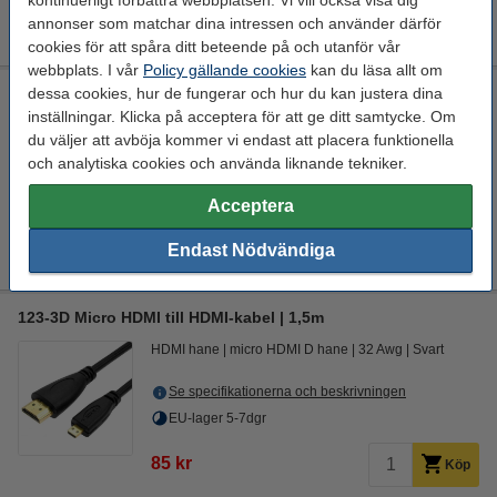
kontinuerligt förbättra webbplatsen. Vi vill också visa dig
45 kr
Köp
annonser som matchar dina intressen och använder därför
cookies för att spåra ditt beteende på och utanför vår
webbplats. I vår
Policy gällande cookies
kan du läsa allt om
123-3D Micro HDMI till HDMI adapterkabel | 20cm
dessa cookies, hur de fungerar och hur du kan justera dina
inställningar. Klicka på acceptera för att ge ditt samtycke. Om
HDMI hona
micro HDMI hane
30 Awg
Svart
du väljer att avböja kommer vi endast att placera funktionella
och analytiska cookies och använda liknande tekniker.
Se specifikationerna och beskrivningen
EU-lager 5-7dgr
Acceptera
85 kr
Köp
Endast Nödvändiga
123-3D Micro HDMI till HDMI-kabel | 1,5m
HDMI hane
micro HDMI D hane
32 Awg
Svart
Se specifikationerna och beskrivningen
EU-lager 5-7dgr
85 kr
Köp