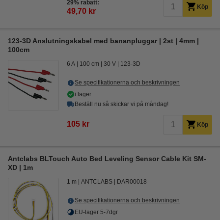
29% rabatt:
Köp
49,70 kr
123-3D Anslutningskabel med bananpluggar | 2st | 4mm |
100cm
6 A
100 cm
30 V
123-3D
Se specifikationerna och beskrivningen
i lager
Beställ nu så skickar vi på måndag!
105 kr
Köp
Antclabs BLTouch Auto Bed Leveling Sensor Cable Kit SM-
XD | 1m
1 m
ANTCLABS
DAR00018
Se specifikationerna och beskrivningen
EU-lager 5-7dgr