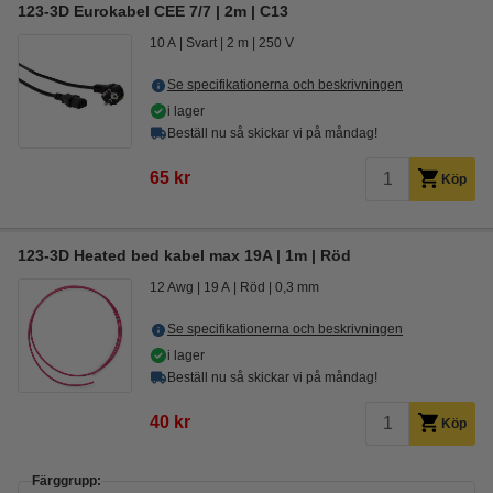
123-3D Eurokabel CEE 7/7 | 2m | C13
10 A
Svart
2 m
250 V
Se specifikationerna och beskrivningen
i lager
Beställ nu så skickar vi på måndag!
65 kr
Köp
123-3D Heated bed kabel max 19A | 1m | Röd
12 Awg
19 A
Röd
0,3 mm
Se specifikationerna och beskrivningen
i lager
Beställ nu så skickar vi på måndag!
40 kr
Köp
Färggrupp: