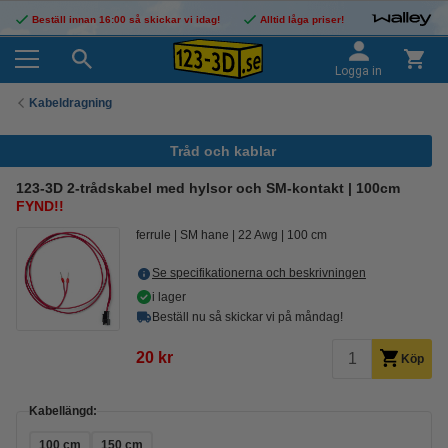
Beställ innan 16:00 så skickar vi idag!
Alltid låga priser!
Logga in
Kabeldragning
Tråd och kablar
123-3D 2-trådskabel med hylsor och SM-kontakt | 100cm
FYND!!
ferrule
SM hane
22 Awg
100 cm
Se specifikationerna och beskrivningen
i lager
Beställ nu så skickar vi på måndag!
20 kr
Köp
Kabellängd:
100 cm
150 cm