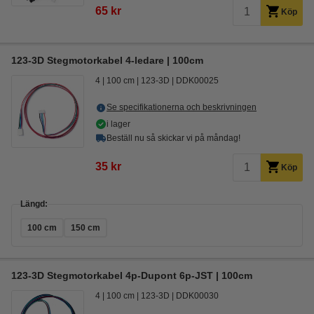
65 kr
Köp
123-3D Stegmotorkabel 4-ledare | 100cm
4
100 cm
123-3D
DDK00025
Se specifikationerna och beskrivningen
i lager
Beställ nu så skickar vi på måndag!
35 kr
Köp
Längd:
100 cm
150 cm
123-3D Stegmotorkabel 4p-Dupont 6p-JST | 100cm
4
100 cm
123-3D
DDK00030