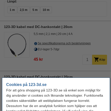
Längd:
1 m
2,5 m
5 m
10 m
123-3D kabel med DC-hankontakt | 20cm
5,5 mm
2,1 mm
20 cm
4 A
Se specifikationerna och beskrivningen
EU-lager 5-7dgr
45 kr
Köp
123-3D kabel med DC-honkontakt | 20cm
2,1 mm
5,5 mm
20 cm
4 A
Cookies på 123-3d.se
För att göra shopping på 123-3D.se så enkel som möjligt för
Se specifikationerna och beskrivningen
dig använder vi cookies och liknande teknologier. Funktionella
i lager
cookies säkerställer att webbplatsen fungerar korrekt.
Beställ nu så skickar vi på måndag!
Dessutom har de en analytisk funktion som hjälper oss att