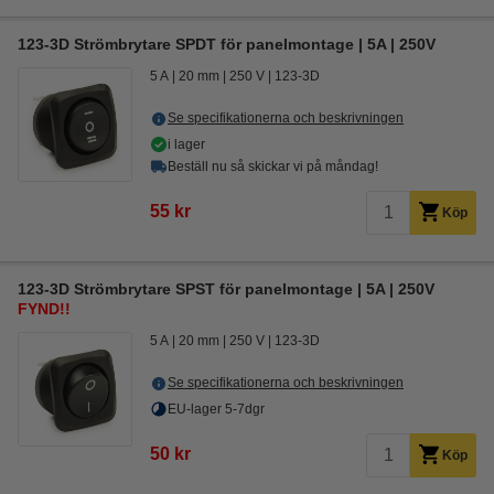
123-3D Strömbrytare SPDT för panelmontage | 5A | 250V
5 A
20 mm
250 V
123-3D
Se specifikationerna och beskrivningen
i lager
Beställ nu så skickar vi på måndag!
55 kr
Köp
123-3D Strömbrytare SPST för panelmontage | 5A | 250V
FYND!!
5 A
20 mm
250 V
123-3D
Se specifikationerna och beskrivningen
EU-lager 5-7dgr
50 kr
Köp