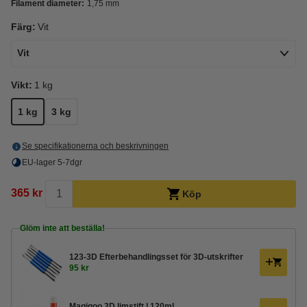
Filament diameter:
1,75 mm
Färg:
Vit
Vit
Vikt:
1 kg
1 kg
3 kg
Se specifikationerna och beskrivningen
EU-lager 5-7dgr
365 kr
Köp
Glöm inte att beställa!
123-3D Efterbehandlingsset för 3D-utskrifter
95 kr
Magigoo 3D limstift | 120ml