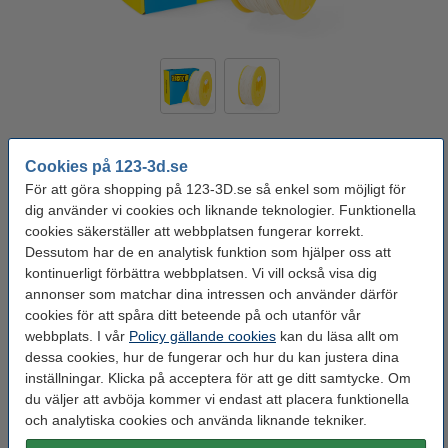
Produkt type:
ASA
Tomvikt:
± 216 gram
Vikt:
1 kg
Densitet gcm³:
1,08 g/cm³
Cookies på 123-3d.se
För att göra shopping på 123-3D.se så enkel som möjligt för
Färg:
Vit
dig använder vi cookies och liknande teknologier. Funktionella
cookies säkerställer att webbplatsen fungerar korrekt.
Vit
Dessutom har de en analytisk funktion som hjälper oss att
kontinuerligt förbättra webbplatsen. Vi vill också visa dig
Se specifikationerna och beskrivningen
annonser som matchar dina intressen och använder därför
EU-lager 5-7dgr
cookies för att spåra ditt beteende på och utanför vår
webbplats. I vår
Policy gällande cookies
kan du läsa allt om
295 kr
Köp
dessa cookies, hur de fungerar och hur du kan justera dina
inställningar. Klicka på acceptera för att ge ditt samtycke. Om
du väljer att avböja kommer vi endast att placera funktionella
Glöm inte att beställa!
och analytiska cookies och använda liknande tekniker.
123-3D Efterbehandlingsset för 3D-utskrifter