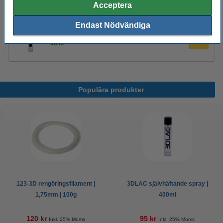
Acceptera
95 kr
Endast Nödvändiga
3DLAC självhäftande spray | 400ml
95 kr
Populära produkter
123-3D rengöringsfilament |
3DLAC självhäftande spray |
1,75mm | 100g
400ml
120 kr
95 kr
Inkl. 25% Moms
Inkl. 25% Moms