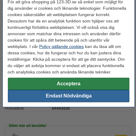
För att göra shopping på 123-3D.se så enkel som möjligt för
Heated bed temp:
90 - 110 °C
dig använder vi cookies och liknande teknologier. Funktionella
Längd:
150 m
cookies säkerställer att webbplatsen fungerar korrekt.
Dessutom har de en analytisk funktion som hjälper oss att
Material:
ABS
kontinuerligt förbättra webbplatsen. Vi vill också visa dig
Max avvikelse:
± 0,10 mm
annonser som matchar dina intressen och använder därför
cookies för att spåra ditt beteende på och utanför vår
Nozzle
230 - 255 °C
webbplats. I vår
Policy gällande cookies
kan du läsa allt om
temperaturområde:
dessa cookies, hur de fungerar och hur du kan justera dina
Ral färg nr.:
RAL 1016
inställningar. Klicka på acceptera för att ge ditt samtycke. Om
du väljer att avböja kommer vi endast att placera funktionella
Spolens bredd:
8,0 cm
och analytiska cookies och använda liknande tekniker.
Spolens inre diameter:
Ø 5,5 cm
Acceptera
Spolens ytterdiameter:
Ø 20,0 cm
Endast Nödvändiga
Varumärke:
REAL
Produktkod:
DFA02026
Glöm inte att beställa!