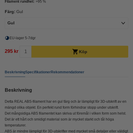
Filament rundhet:
>95 %
Färg:
Gul
Gul
EU-lager 5-7dgr
295 kr
Köp
Beskrivning
Specifikationer
Rekommendationer
Beskrivning
Detta REAL ABS-filament har en gul färg och är lämpligt för 3D-utskrift av en
mängd olika objekt. En perfekt rund form förhindrar stopp under utskrift.
Det mångsidiga ABS filamentet kan skriva ut föremål i vilken form som helst.
Det är ett hårt och smidigt material som är mycket starkt och tål höga
temperaturer.
ABS är mindre lämpligt för 3D-utskrifter med mycket små detaljer eller väldigt