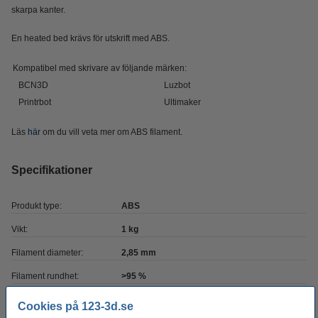
skarpa kanter.
En heated bed krävs för utskrift med ABS.
Kompatibel med skrivare av följande märken:
BCN3D
Luzbot
Printrbot
Ultimaker
Läs
här
om du vill veta mer om ABS filament.
Specifikationer
Produkt type:
ABS
Vikt:
1 kg
Filament diameter:
2,85 mm
Filament rundhet:
>95 %
Färg:
Gul
Cookies på 123-3d.se