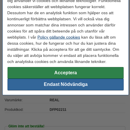
dig använder vi cookies och liknande teknologier. Funktionella
cookies säkerställer att webbplatsen fungerar korrekt.
Färg:
Röd
Dessutom har de en analytisk funktion som hjälper oss att
Heated bed temp:
30 - 60 °C
kontinuerligt förbättra webbplatsen. Vi vill också visa dig
annonser som matchar dina intressen och använder därför
Material:
PETG
cookies för att spåra ditt beteende på och utanför vår
webbplats. I vår
Policy gällande cookies
kan du läsa allt om
Max avvikelse:
± 0,05 mm
dessa cookies, hur de fungerar och hur du kan justera dina
Nozzle
220 - 250 °C
inställningar. Klicka på acceptera för att ge ditt samtycke. Om
temperaturområde:
du väljer att avböja kommer vi endast att placera funktionella
och analytiska cookies och använda liknande tekniker.
Ral färg nr.:
RAL 3020
Spolens bredd:
10,5 cm
Acceptera
Spolens inre diameter:
Ø 5,1 cm
Endast Nödvändiga
Spolens ytterdiameter:
Ø 30,0 cm
Varumärke:
REAL
Produktkod:
DFP02211
Glöm inte att beställa!