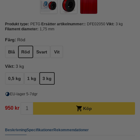
Produkt type:
PETG
Ersätter artikelnummer::
DFE02050
Vikt:
3 kg
Filament diameter:
1,75 mm
Färg:
Röd
Blå
Röd
Svart
Vit
Vikt:
3 kg
0,5 kg
1 kg
3 kg
EU-lager 5-7dgr
950 kr
Köp
Beskrivning
Specifikationer
Rekommendationer