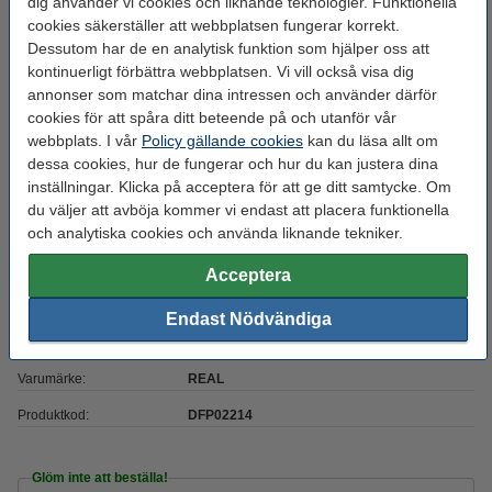
dig använder vi cookies och liknande teknologier. Funktionella
cookies säkerställer att webbplatsen fungerar korrekt.
Färg:
Svart
Dessutom har de en analytisk funktion som hjälper oss att
Heated bed temp:
30 - 60 °C
kontinuerligt förbättra webbplatsen. Vi vill också visa dig
annonser som matchar dina intressen och använder därför
Material:
PETG
cookies för att spåra ditt beteende på och utanför vår
webbplats. I vår
Policy gällande cookies
kan du läsa allt om
Max avvikelse:
± 0,05 mm
dessa cookies, hur de fungerar och hur du kan justera dina
Nozzle
220 - 250 °C
inställningar. Klicka på acceptera för att ge ditt samtycke. Om
temperaturområde:
du väljer att avböja kommer vi endast att placera funktionella
och analytiska cookies och använda liknande tekniker.
Ral färg nr.:
RAL 9017
Spolens bredd:
10,5 cm
Acceptera
Spolens inre diameter:
Ø 5,1 cm
Endast Nödvändiga
Spolens ytterdiameter:
Ø 30,0 cm
Varumärke:
REAL
Produktkod:
DFP02214
Glöm inte att beställa!