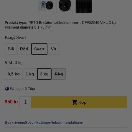
Produkt type:
PETG
Ersätter artikelnummer::
DFE02046
Vikt:
3 kg
Filament diameter:
1,75 mm
Färg:
Svart
Blå
Röd
Svart
Vit
Vikt:
3 kg
0,5 kg
1 kg
3 kg
5 kg
EU-lager 5-7dgr
950 kr
Köp
Beskrivning
Specifikationer
Rekommendationer