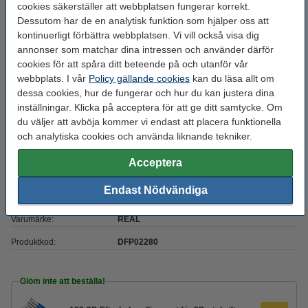
Filament rundhet:
>95 %
cookies säkerställer att webbplatsen fungerar korrekt.
Dessutom har de en analytisk funktion som hjälper oss att
Färg:
Neutral
kontinuerligt förbättra webbplatsen. Vi vill också visa dig
Heated bed temp:
60 - 80 °C
annonser som matchar dina intressen och använder därför
cookies för att spåra ditt beteende på och utanför vår
Material:
PLA Tough
webbplats. I vår
Policy gällande cookies
kan du läsa allt om
Max avvikelse:
dessa cookies, hur de fungerar och hur du kan justera dina
± 0,05 mm
inställningar. Klicka på acceptera för att ge ditt samtycke. Om
Nozzle
190 - 220 °C
du väljer att avböja kommer vi endast att placera funktionella
temperaturområde:
och analytiska cookies och använda liknande tekniker.
Spolens bredd:
7,0 cm
Acceptera
Spolens inre diameter:
Ø 5,6 cm
Endast Nödvändiga
Spolens ytterdiameter:
Ø 20,0 cm
Varumärke:
REAL
Produktkod:
DFP02280
Glöm inte att beställa!