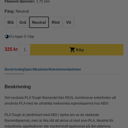
Filament diameter:
1,75 mm
Färg:
Neutral
Blå
Grå
Neutral
Röd
Vit
EU-lager 5-7dgr
325 kr
Köp
Beskrivning
Specifikationer
Rekommendationer
Beskrivning
Det neutrala PLA Tough filamentet från REAL kombinerar enkelheten att
använda PLA med de utmärkta mekaniska egenskaperna hos ABS!
PLA Tough är jämförbart med ABS i styrka (en av de starkaste
filamenttyperna), men är lika lätt att skriva ut med som PLA. Idealisk för
industriella applikationer där mycket kraft appliceras på det utskrivna