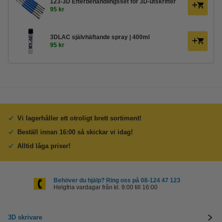
123-3D Efterbehandlingsset för 3D-utskrifter
95 kr
3DLAC självhäftande spray | 400ml
95 kr
Vi lagerhåller ett otroligt brett sortiment!
Beställ innan 16:00 så skickar vi idag!
Alltid låga priser!
Behöver du hjälp? Ring oss på 08-124 47 123
Helgfria vardagar från kl. 9:00 till 16:00
3D skrivare