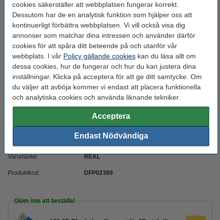
Filament rundhet:
>95 %
cookies säkerställer att webbplatsen fungerar korrekt.
Dessutom har de en analytisk funktion som hjälper oss att
Färg:
Röd
kontinuerligt förbättra webbplatsen. Vi vill också visa dig
Heated bed temp:
60 - 80 °C
annonser som matchar dina intressen och använder därför
cookies för att spåra ditt beteende på och utanför vår
Material:
PLA Tough
webbplats. I vår
Policy gällande cookies
kan du läsa allt om
Max avvikelse:
dessa cookies, hur de fungerar och hur du kan justera dina
± 0,05 mm
inställningar. Klicka på acceptera för att ge ditt samtycke. Om
Nozzle
190 - 220 °C
du väljer att avböja kommer vi endast att placera funktionella
temperaturområde:
och analytiska cookies och använda liknande tekniker.
Spolens bredd:
7,0 cm
Acceptera
Spolens inre diameter:
Ø 5,6 cm
Endast Nödvändiga
Spolens ytterdiameter:
Ø 20,0 cm
Varumärke:
REAL
Produktkod:
DFP02389
Glöm inte att beställa!