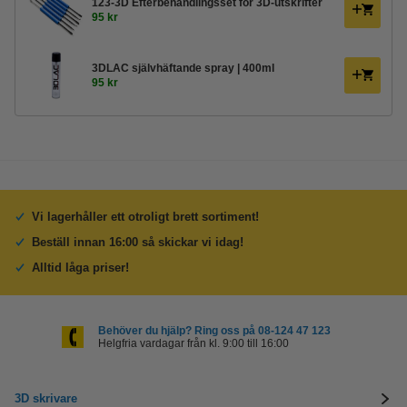
123-3D Efterbehandlingsset för 3D-utskrifter
95 kr
3DLAC självhäftande spray | 400ml
95 kr
Vi lagerhåller ett otroligt brett sortiment!
Beställ innan 16:00 så skickar vi idag!
Alltid låga priser!
Behöver du hjälp? Ring oss på 08-124 47 123
Helgfria vardagar från kl. 9:00 till 16:00
3D skrivare