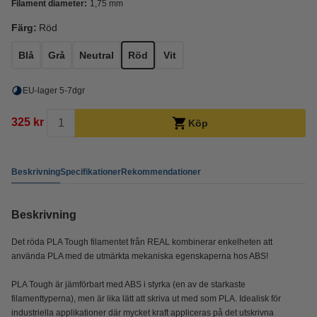
Filament diameter:
1,75 mm
Färg:
Röd
Blå
Grå
Neutral
Röd
Vit
EU-lager 5-7dgr
325 kr
Köp
Beskrivning
Specifikationer
Rekommendationer
Beskrivning
Det röda PLA Tough filamentet från REAL kombinerar enkelheten att
använda PLA med de utmärkta mekaniska egenskaperna hos ABS!
PLA Tough är jämförbart med ABS i styrka (en av de starkaste
filamenttyperna), men är lika lätt att skriva ut med som PLA. Idealisk för
industriella applikationer där mycket kraft appliceras på det utskrivna