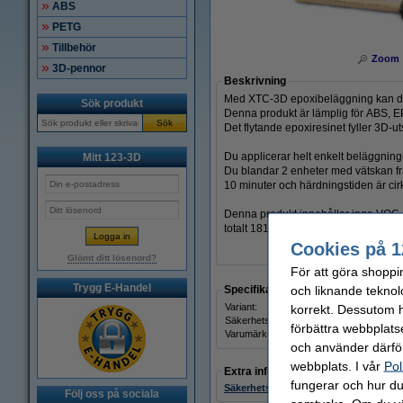
ABS
PETG
Tillbehör
Zoom
3D-pennor
Beskrivning
Med XTC-3D epoxibeläggning kan du j
Sök produkt
Denna produkt är lämplig för ABS, 
Sök
Det flytande epoxiresinet fyller 3D-u
Du applicerar helt enkelt beläggnin
Mitt 123-3D
Du blandar 2 enheter med vätskan frå
10 minuter och härdningstiden är cirka
Denna produkt innehåller inga VOC, 
totalt 181 ml vätska.
Cookies på 1
Glömt ditt lösenord?
För att göra shoppi
Trygg E-Handel
och liknande teknol
Specifikationer
Variant:
korrekt. Dessutom ha
Säkerhetsdatablad:
förbättra webbplats
Varumärke:
och använder därför
webbplats. I vår
Pol
Extra information
fungerar och hur du 
Säkerhetsdatablad
Följ oss på sociala