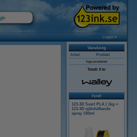
Logga in
Varukorg
Antal
Produkt
Inga produkter
Totalt:
0 kr
Fynd!
123-3D Svart PLA | 1kg +
123-3D självhäftande
spray 150ml