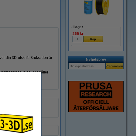
i lager
265 kr
r din 3D-utskrift. Brukstiden är
Nyhetsbrev
 Denna förpackning innehåller
181 gram
DAR00876