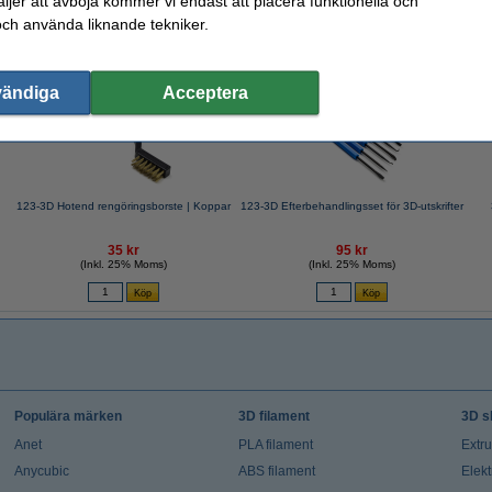
jer att avböja kommer vi endast att placera funktionella och
och använda liknande tekniker.
valde ofta även dessa produkter!
vändiga
Acceptera
123-3D Hotend rengöringsborste | Koppar
123-3D Efterbehandlingsset för 3D-utskrifter
35 kr
95 kr
(Inkl. 25% Moms)
(Inkl. 25% Moms)
Populära märken
3D filament
3D s
Anet
PLA filament
Extr
Anycubic
ABS filament
Elekt