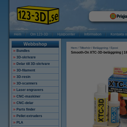
Hem
Om 123-3D
Hjälpcenter
Information
Kontakta 
Webbshop
Hem
Tillbehör
Beläggning / Epoxi
Bundles
Smooth-On XTC-3D-beläggning | 1
3D-skrivare
Delar till 3D-skrivare
3D-filament
3D-resin
3D-scanners
Laser engravers
CNC-maskiner
CNC-delar
Parts finder
Pellet extruders
PLA