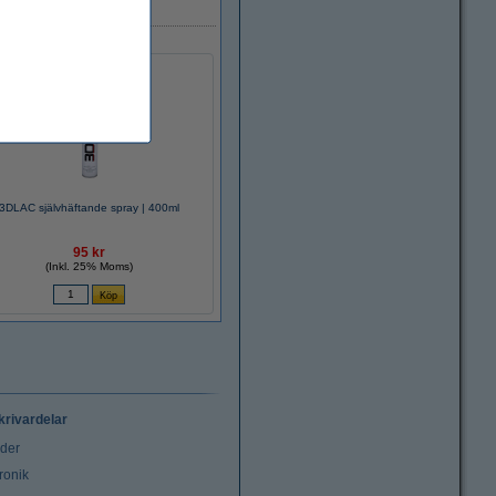
3DLAC självhäftande spray | 400ml
95 kr
(Inkl. 25% Moms)
krivardelar
uder
ronik