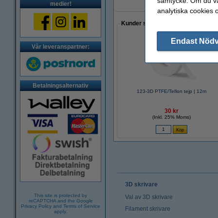
samtycke. Om du väl
medier!
analytiska cookies 
Kunder som gjort ett liknande köp 
Endast Nöd
Vår leveranspartner:
Betalningsalternativ
123-3D PTFE/Teflon tejp | 12m
30 kr
(Inkl. 25% Moms)
3D skrivare
This site is protected by
Val av 3D skrivare
reCAPTCHA and the Google
Privacy Policy
and
Terms of Service
Filament skrivare
apply.