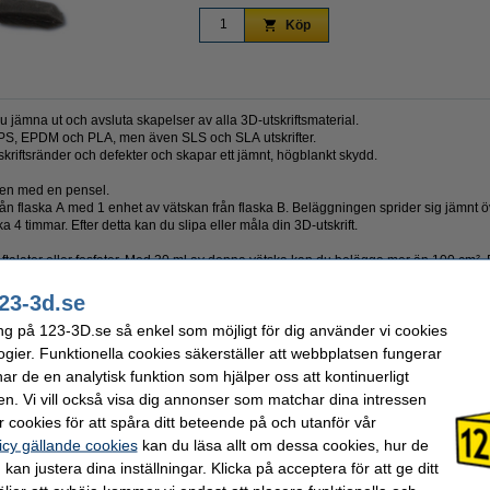
Köp
ämna ut och avsluta skapelser av alla 3D-utskriftsmaterial.
EPS, EPDM och PLA, men även SLS och SLA utskrifter.
tskriftsränder och defekter och skapar ett jämnt, högblankt skydd.
gen med en pensel.
n flaska A med 1 enhet av vätskan från flaska B. Beläggningen sprider sig jämnt öve
 4 timmar. Efter detta kan du slipa eller måla din 3D-utskrift.
ftalater eller fosfater. Med 30 ml av denna vätska kan du belägga mer än 100 cm².
23-3d.se
ng på 123-3D.se så enkel som möjligt för dig använder vi cookies
ogier. Funktionella cookies säkerställer att webbplatsen fungerar
r de en analytisk funktion som hjälper oss att kontinuerligt
181 Gram
Volym:
Download
Produktkod:
en. Vi vill också visa dig annonser som matchar dina intressen
Smooth-On
 cookies för att spåra ditt beteende på och utanför vår
icy gällande cookies
kan du läsa allt om dessa cookies, hur de
kan justera dina inställningar. Klicka på acceptera för att ge ditt