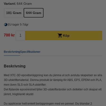
Variant:
644 Gram
181 Gram
644 Gram
EU-lager 5-7dgr
700 kr
Köp
Beskrivning
Specifikationer
Beskrivning
Med XTC-3D epoxibeläggning kan du jämna ut och avsluta skapelser av alla
3D-utskriftsmaterial. Denna produkt är lämplig för ABS, EPS, EPDM och PLA,
men även SLS och SLA utskrifter.
Det flytande epoxiresinet fyller 3D-utskriftsränder och defekter och skapar ett
jämnt, högblankt skydd.
Du applicerar helt enkelt beläggningen med en pensel. Du blandar 2