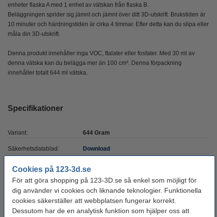
enheter flaska A med 1 enhet av vätskan från flaska B.
Beläggningen sprider sig jämnt och jämnt över ditt 3D-utskrift. Brukstiden är
10 minuter och härdningstiden är cirka 4 timmar. Efter detta kan du slipa eller
måla din 3D-utskrift.
Denna produkt innehåller inga VOC, ftalater eller fosfater. Med 30 ml av
denna vätska kan du belägga mer än 100 cm². Denna förpackning
innehåller totalt 644 ml vätska.
Specifikationer
Variant:
644 Gram
Säkerhetsdatablad:
Download
Varumärke:
Smooth-On
Cookies på 123-3d.se
För att göra shopping på 123-3D.se så enkel som möjligt för
Volym:
644 gram
dig använder vi cookies och liknande teknologier. Funktionella
Produktkod:
DAR00877
cookies säkerställer att webbplatsen fungerar korrekt.
Dessutom har de en analytisk funktion som hjälper oss att