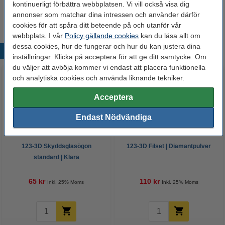
kontinuerligt förbättra webbplatsen. Vi vill också visa dig
Extra information
annonser som matchar dina intressen och använder därför
Säkerhetsdatablad
cookies för att spåra ditt beteende på och utanför vår
webbplats. I vår
Policy gällande cookies
kan du läsa allt om
dessa cookies, hur de fungerar och hur du kan justera dina
Populära produkter
inställningar. Klicka på acceptera för att ge ditt samtycke. Om
du väljer att avböja kommer vi endast att placera funktionella
och analytiska cookies och använda liknande tekniker.
Acceptera
Endast Nödvändiga
123-3D Skyddsglasögon
123-3D Filset | Diamantpulver
standard | Klara
65 kr
110 kr
Inkl. 25% Moms
Inkl. 25% Moms