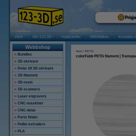
Hem
Om 123-3D
Hjälpcenter
Information
Kontakta 
Webbshop
Hem
PETG
Bundles
colorFabb PETG filament | Transpa
3D-skrivare
Delar till 3D-skrivare
3D-filament
3D-resin
3D-scanners
Laser engravers
CNC-maskiner
CNC-delar
Parts finder
Pellet extruders
PLA