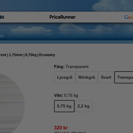
oss
rent | 1,75mm | 0,75kg | Economy
Färg:
Transparent
Ljusgrå
Mörkgrå
Svart
Transpa
Vikt:
0,75 kg
0,75 kg
2,2 kg
320 kr
256 kr Exkl. 25% Moms