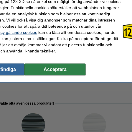
ng på 123-3D.se så enkel som möjligt för dig använder vi cookies
ogier. Funktionella cookies säkerställer att webbplatsen fungerar
lingsset för 3D-utskrifter
r de en analytisk funktion som hjälper oss att kontinuerligt
en. Vi vill också visa dig annonser som matchar dina intressen
 cookies för att spåra ditt beteende på och utanför vår
icy gällande cookies
kan du läsa allt om dessa cookies, hur de
kan justera dina inställningar. Klicka på acceptera för att ge ditt
de spray | 400ml
jer att avböja kommer vi endast att placera funktionella och
och använda liknande tekniker.
vändiga
Acceptera
™ Edition II Filament Drybox
valde ofta även dessa produkter!