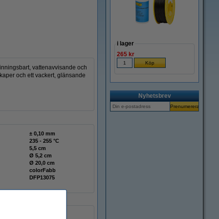
i lager
265 kr
vinningsbart, vattenavvisande och
kaper och ett vackert, glänsande
Nyhetsbrev
± 0,10 mm
235 - 255 °C
5,5 cm
Ø 5,2 cm
Ø 20,0 cm
colorFabb
DFP13075