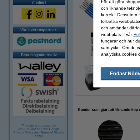
För att göra shoppi
medier!
och liknande teknol
123-3D Efterbehand
korrekt. Dessutom ha
95 kr
förbättra webbplats
och använder därför
Vår leveranspartner:
webbplats. I vår
Pol
fungerar och hur du 
3DLAC självhäftan
95 kr
samtycke. Om du väl
analytiska cookies 
Betalningsalternativ
Endast Nöd
Polymaker PolyBox
780 kr
Kunder som gjort ett liknande köp 
This site is protected by
reCAPTCHA and the Google
Privacy Policy
and
Terms of Service
apply.