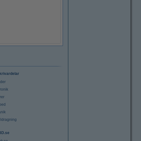
krivardelar
uder
ronik
rer
tbed
nik
ldragning
3D.se