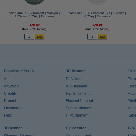
 |
colorFabb PETG filament | Mörkgrå |
colorFabb PETG filament | Vit | 1,75mm |
1,75mm | 0,75kg | Economy
0,75kg | Economy
320 kr
320 kr
(Inkl. 25% Moms)
(Inkl. 25% Moms)
Populära märken
3D filament
3D s
Anet
PLA filament
Extr
Anycubic
ABS filament
Elekt
Creality
PETG filament
Moto
Dremel
Flexibel filament
Prin
Flashforge
Special filament
Meka
Felix
HIPS filament
Kabe
3D pennor
Hjälpcenter
123-