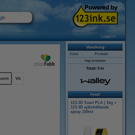
Logga in
Varukorg
Antal
Produkt
Inga produkter
Totalt:
0 kr
rent
Vit
Fynd!
123-3D Svart PLA | 1kg +
123-3D självhäftande
spray 150ml