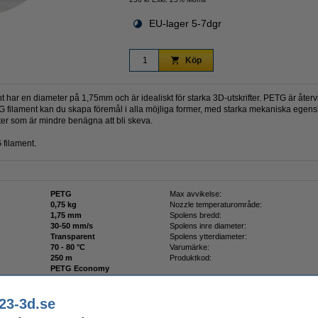
EU-lager 5-7dgr
Köp
t har en diameter på 1,75mm och är idealiskt för starka 3D-utskrifter. PETG är åter
G filament kan du skapa föremål i alla möjliga former, med starka mekaniska egens
fter som är mindre benägna att bli skeva.
 filament.
PETG
Max avvikelse:
0,75 kg
Nozzle temperaturområde:
1,75 mm
Spolens bredd:
30-50 mm/s
Spolens inre diameter:
Transparent
Spolens ytterdiameter:
70 - 80 °C
Varumärke:
250 m
Produktkod:
PETG Economy
23-3d.se