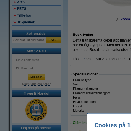
ABS
PETG
Tillbehör
Zoom
3D-pennor
Sök produkt
Beskrivning
Sök
Detta transparenta colorFabb filamen
har en låg krymphalt. Med detta PET
utseende. Resultatet är starka utskri
Mitt 123-3D
Läs
här
om du vill veta mer om PETG
Specifikationer
Produkt type:
Glömt ditt lösenord?
Vikt:
Filament diameter:
Filament utskriftshastighet:
Trygg E-Handel
Färg:
Heated bed temp:
Längd:
Material:
Glöm inte att beställa!
Cookies på 1
Följ oss på sociala