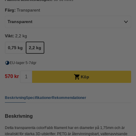
Färg:
Transparent
Transparent
Vikt:
2,2 kg
0,75 kg
2,2 kg
EU-lager 5-7dgr
570 kr
Köp
Beskrivning
Specifikationer
Rekommendationer
Beskrivning
Detta transparenta colorFabb filament har en diameter på 1,75mm och är
idealiskt för starka 3D-utskrifter. PETG är återvinningsbart, vattenavvisande