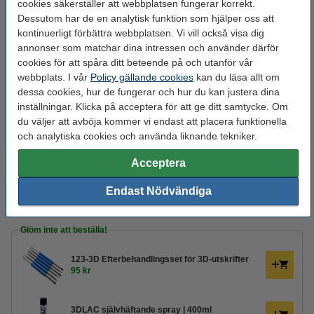
cookies säkerställer att webbplatsen fungerar korrekt.
Material:
PETG Economy
Dessutom har de en analytisk funktion som hjälper oss att
kontinuerligt förbättra webbplatsen. Vi vill också visa dig
Max avvikelse:
± 0,10 mm
annonser som matchar dina intressen och använder därför
Nozzle
235 - 255 °C
cookies för att spåra ditt beteende på och utanför vår
temperaturområde:
webbplats. I vår
Policy gällande cookies
kan du läsa allt om
dessa cookies, hur de fungerar och hur du kan justera dina
Spolens bredd:
10,2 cm
inställningar. Klicka på acceptera för att ge ditt samtycke. Om
du väljer att avböja kommer vi endast att placera funktionella
Spolens inre diameter:
Ø 5,2 cm
och analytiska cookies och använda liknande tekniker.
Spolens ytterdiameter:
Ø 30,0 cm
Acceptera
Varumärke:
colorFabb
Endast Nödvändiga
Produktkod:
DFP13074
Glöm inte att beställa!
123-3D Efterbehandlingsset för 3D-utskrifter
95 kr
3DLAC självhäftande spray | 400ml