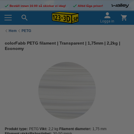
Beställ innan 16:00 så skickar vi idag!
Alltid låga priser!
Logga in
Hem
PETG
colorFabb PETG filament | Transparent | 1,75mm | 2,2kg |
Economy
Produkt type:
PETG
Vikt:
2,2 kg
Filament diameter:
1,75 mm
Filament utskriftshastighet:
30-50 mm/s