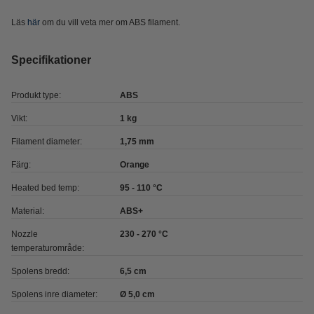
Läs
här
om du vill veta mer om ABS filament.
Specifikationer
Produkt type:
ABS
Vikt:
1 kg
Filament diameter:
1,75 mm
Färg:
Orange
Heated bed temp:
95 - 110 °C
Material:
ABS+
Nozzle
230 - 270 °C
temperaturområde:
Spolens bredd:
6,5 cm
Spolens inre diameter:
Ø 5,0 cm