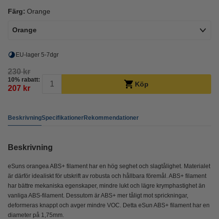
Färg:
Orange
Orange
EU-lager 5-7dgr
230 kr
10% rabatt:
Köp
207 kr
Beskrivning
Specifikationer
Rekommendationer
Beskrivning
eSuns orangea ABS+ filament har en hög seghet och slagtålighet. Materialet
är därför idealiskt för utskrift av robusta och hållbara föremål. ABS+ filament
har bättre mekaniska egenskaper, mindre lukt och lägre krymphastighet än
vanliga ABS-filament. Dessutom är ABS+ mer tåligt mot sprickningar,
deformeras knappt och avger mindre VOC. Detta eSun ABS+ filament har en
diameter på 1,75mm.