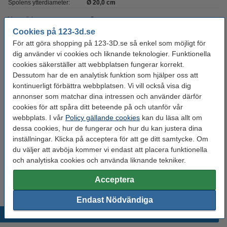
Spolens ytterdiameter:
Ø 20,0 cm
Varumärke:
eSun
Cookies på 123-3d.se
Produktkod:
DFE20025
För att göra shopping på 123-3D.se så enkel som möjligt för
dig använder vi cookies och liknande teknologier. Funktionella
cookies säkerställer att webbplatsen fungerar korrekt.
Glöm inte att beställa!
Dessutom har de en analytisk funktion som hjälper oss att
kontinuerligt förbättra webbplatsen. Vi vill också visa dig
123-3D Efterbehandlingsset för 3D-utskrifter
95 kr
annonser som matchar dina intressen och använder därför
cookies för att spåra ditt beteende på och utanför vår
webbplats. I vår
Policy gällande cookies
kan du läsa allt om
3DLAC självhäftande spray | 400ml
dessa cookies, hur de fungerar och hur du kan justera dina
95 kr
inställningar. Klicka på acceptera för att ge ditt samtycke. Om
du väljer att avböja kommer vi endast att placera funktionella
Polymaker PolyBox™ Edition II Filament
och analytiska cookies och använda liknande tekniker.
Drybox
780 kr
Acceptera
Endast Nödvändiga
Populära produkter