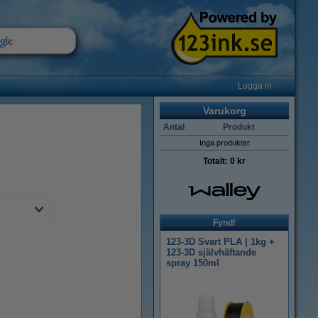
Logga in
Varukorg
Antal
Produkt
Inga produkter
Totalt:
0 kr
Fynd!
123-3D Svart PLA | 1kg +
123-3D självhäftande
spray 150ml