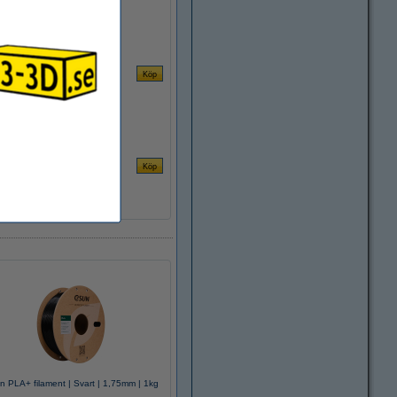
n PLA+ filament | Svart | 1,75mm | 1kg