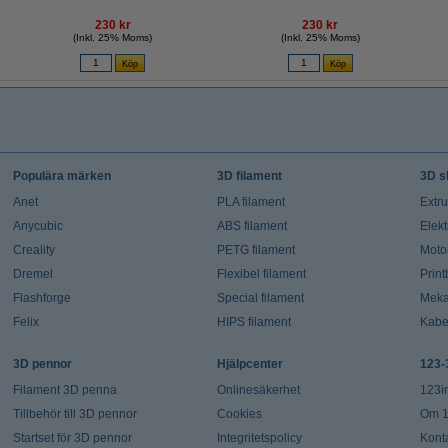
230 kr
230 kr
(Inkl. 25% Moms)
(Inkl. 25% Moms)
Populära märken
3D filament
3D s
Anet
PLA filament
Extr
Anycubic
ABS filament
Elekt
Creality
PETG filament
Moto
Dremel
Flexibel filament
Prin
Flashforge
Special filament
Meka
Felix
HIPS filament
Kabe
3D pennor
Hjälpcenter
123-
Filament 3D penna
Onlinesäkerhet
123i
Tillbehör till 3D pennor
Cookies
Om 1
Startset för 3D pennor
Integritetspolicy
Kont