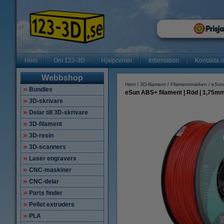
Hem
Om 123-3D
Hjälpcenter
Information
Kontakta 
Webbshop
Hem
3D-filament
Filamentmärken
eSun
Bundles
eSun ABS+ filament | Röd | 1,75mm
3D-skrivare
Delar till 3D-skrivare
3D-filament
3D-resin
3D-scanners
Laser engravers
CNC-maskiner
CNC-delar
Parts finder
Pellet extruders
PLA