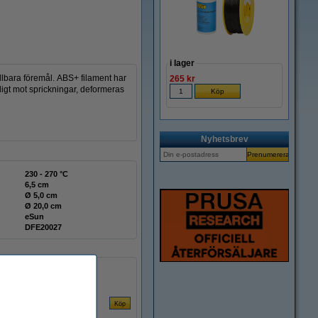
i lager
ållbara föremål. ABS+ filament har
265 kr
igt mot sprickningar, deformeras
Nyhetsbrev
230 - 270 °C
6,5 cm
Ø 5,0 cm
Ø 20,0 cm
eSun
DFE20027