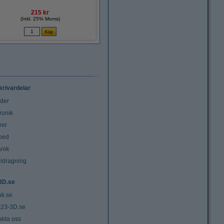
215 kr
(Inkl. 25% Moms)
krivardelar
uder
ronik
rer
tbed
nik
ldragning
3D.se
nk.se
23-3D.se
akta oss