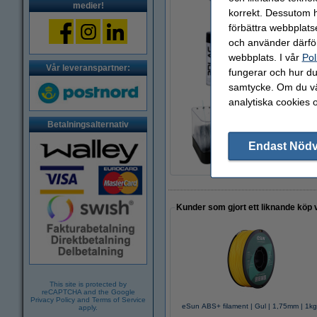
medier!
korrekt. Dessutom ha
förbättra webbplats
och använder därför
3DLAC självhäftan
webbplats. I vår
Pol
95 kr
Vår leveranspartner:
fungerar och hur du 
samtycke. Om du väl
analytiska cookies 
Betalningsalternativ
Polymaker PolyBox
780 kr
Endast Nöd
Kunder som gjort ett liknande köp 
This site is protected by
reCAPTCHA and the Google
Privacy Policy
and
Terms of Service
eSun ABS+ filament | Gul | 1,75mm | 1k
apply.