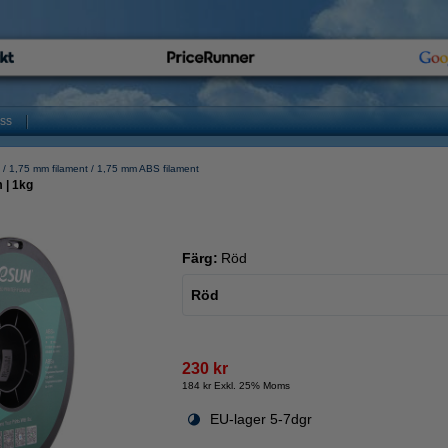
oss
1,75 mm filament
1,75 mm ABS filament
 | 1kg
Färg:
Röd
Röd
230 kr
184 kr Exkl. 25% Moms
EU-lager 5-7dgr