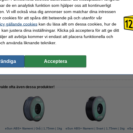
r de en analytisk funktion som hjälper oss att kontinuerligt
en. Vi vill också visa dig annonser som matchar dina intressen
 cookies för att spåra ditt beteende på och utanför vår
de spray | 400ml
icy gällande cookies
kan du läsa allt om dessa cookies, hur de
kan justera dina inställningar. Klicka på acceptera för att ge ditt
jer att avböja kommer vi endast att placera funktionella och
och använda liknande tekniker.
™ Edition II Filament Drybox
vändiga
Acceptera
valde ofta även dessa produkter!
g
eSun ABS+ filament | Grå | 1,75mm | 1kg
eSun ABS+ filament | Svart | 1,75mm | 1kg
eSu