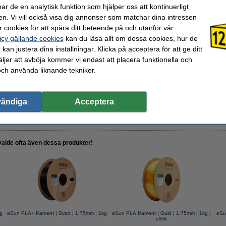
r de en analytisk funktion som hjälper oss att kontinuerligt
en. Vi vill också visa dig annonser som matchar dina intressen
 cookies för att spåra ditt beteende på och utanför vår
lingsset för 3D-utskrifter
icy gällande cookies
kan du läsa allt om dessa cookies, hur de
kan justera dina inställningar. Klicka på acceptera för att ge ditt
jer att avböja kommer vi endast att placera funktionella och
och använda liknande tekniker.
de spray | 400ml
vändiga
Acceptera
valde ofta även dessa produkter!
kg
eSun PLA+ filament | Svart | 1,75mm | 1kg
eSun PLA filament | Guld | 1,75mm | 1kg |
eSun
eSilk