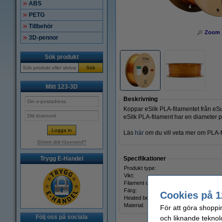
ABS
PETG
Tillbehör
Zoom
3D-pennor
Sök produkt
Sök
Mitt 123-3D
Beskrivning
Koppar eSilk PLA-filamentet från eSun
eSilk PLA-filament har en diameter
Läs
här
om du vill veta mer om PLA-f
Glömt ditt lösenord?
Trygg E-Handel
Specifikationer
Produkt type:
Vikt:
Filament diameter:
Färg:
Cookies på 1
Heated bed temp:
Material:
För att göra shoppi
Följ oss på sociala
och liknande teknol