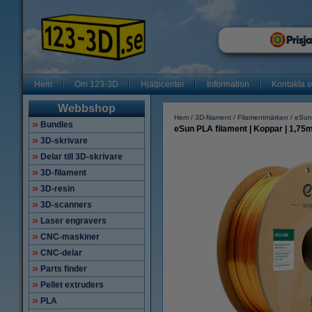
Hem
Om 123-3D
Hjälpcenter
Information
Kontakta 
Webbshop
Hem
3D-filament
Filamentmärken
eSun
Bundles
eSun PLA filament | Koppar | 1,75m
3D-skrivare
Delar till 3D-skrivare
3D-filament
3D-resin
3D-scanners
Laser engravers
CNC-maskiner
CNC-delar
Parts finder
Pellet extruders
PLA