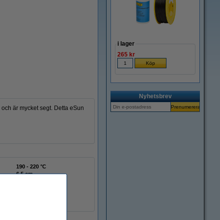
i lager
265 kr
Nyhetsbrev
ed och är mycket segt. Detta eSun
190 - 220 °C
6,5 cm
Ø 5,0 cm
Ø 20,0 cm
eSun
DFE20193