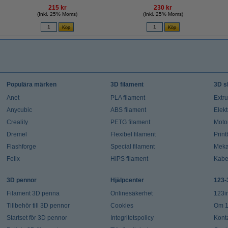
215 kr
230 kr
(Inkl. 25% Moms)
(Inkl. 25% Moms)
Populära märken
3D filament
3D s
Anet
PLA filament
Extr
Anycubic
ABS filament
Elekt
Creality
PETG filament
Moto
Dremel
Flexibel filament
Prin
Flashforge
Special filament
Meka
Felix
HIPS filament
Kabe
3D pennor
Hjälpcenter
123-
Filament 3D penna
Onlinesäkerhet
123i
Tillbehör till 3D pennor
Cookies
Om 1
Startset för 3D pennor
Integritetspolicy
Kont