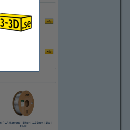
 PLA filament | Silver | 1,75mm | 1kg |
eSilk