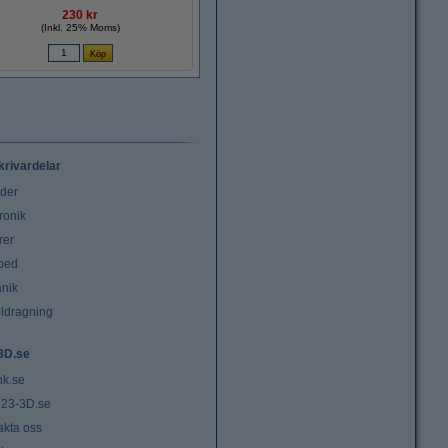
230 kr
(Inkl. 25% Moms)
krivardelar
uder
ronik
rer
tbed
nik
ldragning
3D.se
nk.se
23-3D.se
akta oss