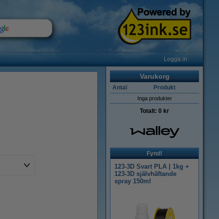
Logga in
Varukorg
Antal
Produkt
Inga produkter
Totalt:
0 kr
Fynd!
123-3D Svart PLA | 1kg +
123-3D självhäftande
spray 150ml