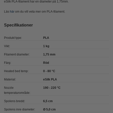
eSilk PLA-filament har en diameter på 1,75mm.
Läs
här
om du vill veta mer om PLA-filament.
Specifikationer
Produkt type:
PLA
Vikt:
1 kg
Filament diameter:
1,75 mm
Färg:
Röd
Heated bed temp:
0 - 80 °C
Material:
eSilk PLA
Nozzle
190 - 220 °C
temperaturområde:
Spolens bredd:
6,5 cm
Spolens inre diameter:
Ø 5,0 cm