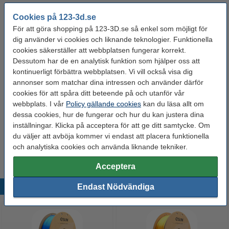
Spolens ytterdiameter:
Ø 20,0 cm
Cookies på 123-3d.se
Varumärke:
eSun
För att göra shopping på 123-3D.se så enkel som möjligt för
dig använder vi cookies och liknande teknologier. Funktionella
Produktkod:
DFE20202
cookies säkerställer att webbplatsen fungerar korrekt.
Dessutom har de en analytisk funktion som hjälper oss att
kontinuerligt förbättra webbplatsen. Vi vill också visa dig
Glöm inte att beställa!
annonser som matchar dina intressen och använder därför
cookies för att spåra ditt beteende på och utanför vår
123-3D Efterbehandlingsset för 3D-utskrifter
95 kr
webbplats. I vår
Policy gällande cookies
kan du läsa allt om
dessa cookies, hur de fungerar och hur du kan justera dina
inställningar. Klicka på acceptera för att ge ditt samtycke. Om
3DLAC självhäftande spray | 400ml
du väljer att avböja kommer vi endast att placera funktionella
95 kr
och analytiska cookies och använda liknande tekniker.
Acceptera
Endast Nödvändiga
Populära produkter