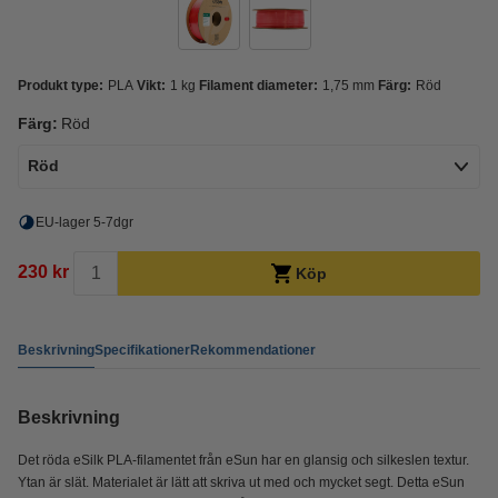
Produkt type:
PLA
Vikt:
1 kg
Filament diameter:
1,75 mm
Färg:
Röd
Färg:
Röd
Röd
EU-lager 5-7dgr
230 kr
Köp
Beskrivning
Specifikationer
Rekommendationer
Beskrivning
Det röda eSilk PLA-filamentet från eSun har en glansig och silkeslen textur.
Ytan är slät. Materialet är lätt att skriva ut med och mycket segt. Detta eSun