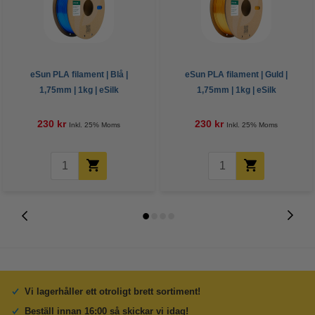
eSun PLA filament | Blå |
eSun PLA filament | Guld |
1,75mm | 1kg | eSilk
1,75mm | 1kg | eSilk
230 kr
230 kr
Inkl. 25% Moms
Inkl. 25% Moms
Vi lagerhåller ett otroligt brett sortiment!
Beställ innan 16:00 så skickar vi idag!