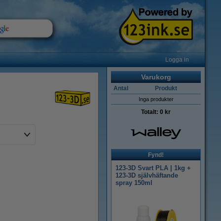
Logga in
Varukorg
Antal
Produkt
Inga produkter
Totalt:
0 kr
Fynd!
123-3D Svart PLA | 1kg +
123-3D självhäftande
spray 150ml