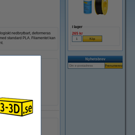
i lager
logiskt nedbrytbart, deformeras
265 kr
rt med standard PLA. Filamentet kan
nt.
Nyhetsbrev
PLA
± 0,05 mm
190 - 220 °C
RAL 7000
6,8 cm
Ø 5,2 cm
Ø 20,0 cm
123-3D
DHM10013