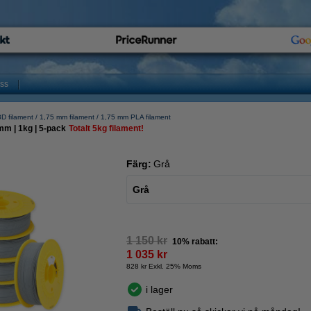
oss
D filament
1,75 mm filament
1,75 mm PLA filament
mm | 1kg | 5-pack
Totalt 5kg filament!
Färg:
Grå
Grå
1 150 kr
10% rabatt:
1 035 kr
828 kr Exkl. 25% Moms
i lager