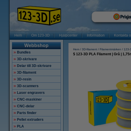
Hem
Om 123-3D
Hjälpcenter
Information
Kontakta 
Webbshop
Hem
3D-filament
Filamentmärken
123-3
Bundles
$ 123-3D PLA Filament | Grå | 1,75
3D-skrivare
Delar till 3D-skrivare
3D-filament
3D-resin
3D-scanners
Laser engravers
CNC-maskiner
CNC-delar
Parts finder
Pellet extruders
PLA