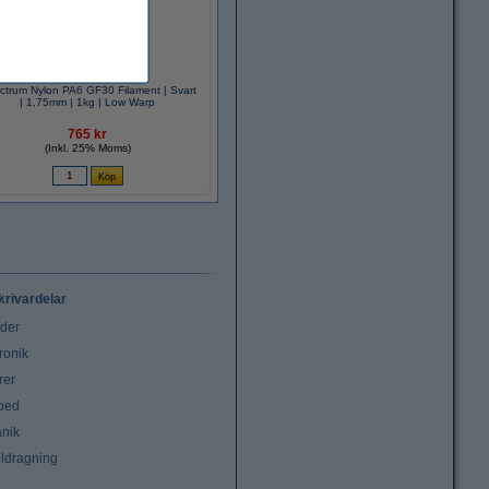
ctrum Nylon PA6 GF30 Filament | Svart
| 1,75mm | 1kg | Low Warp
765 kr
(Inkl. 25% Moms)
krivardelar
uder
ronik
rer
tbed
nik
ldragning