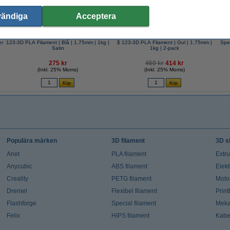
vändiga
Acceptera
er
123-3D PLA Filament | Blå | 1,75mm | 1kg |
$ 123-3D PLA Filament | Gul | 1,75mm |
Spe
Satin
1kg | 2-pack
275 kr
460 kr
414 kr
(Inkl. 25% Moms)
(Inkl. 25% Moms)
Populära märken
3D filament
3D s
Anet
PLA filament
Extr
Anycubic
ABS filament
Elekt
Creality
PETG filament
Moto
Dremel
Flexibel filament
Prin
Flashforge
Special filament
Meka
Felix
HIPS filament
Kabe