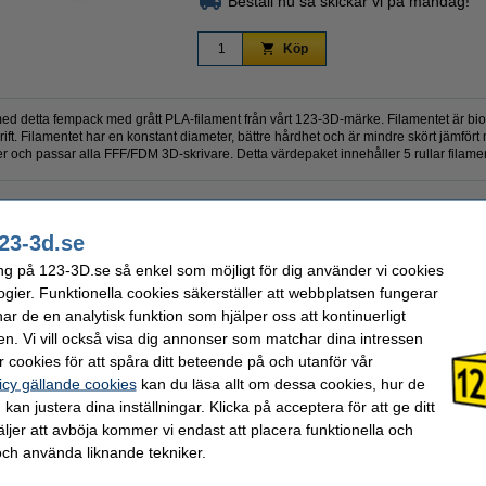
Beställ nu så skickar vi på måndag!
Köp
ed detta fempack med grått PLA-filament från vårt 123-3D-märke. Filamentet är bio
tskrift. Filamentet har en konstant diameter, bättre hårdhet och är mindre skört jämfö
er och passar alla FFF/FDM 3D-skrivare. Detta värdepaket innehåller 5 rullar filame
± 216 gram
Material:
23-3d.se
DFE00052
Max avvikelse:
5 kg
Nozzle temperaturområde:
ng på 123-3D.se så enkel som möjligt för dig använder vi cookies
5
Ral färg nr.:
ogier. Funktionella cookies säkerställer att webbplatsen fungerar
1,24 g/cm³
Spolens bredd:
1,75 mm
Spolens inre diameter:
r de en analytisk funktion som hjälper oss att kontinuerligt
>95 %
Spolens ytterdiameter:
en. Vi vill också visa dig annonser som matchar dina intressen
Grå
Varumärke:
 cookies för att spåra ditt beteende på och utanför vår
0 - 50 °C
Produktkod:
icy gällande cookies
kan du läsa allt om dessa cookies, hur de
kan justera dina inställningar. Klicka på acceptera för att ge ditt
valde ofta även dessa produkter!
jer att avböja kommer vi endast att placera funktionella och
och använda liknande tekniker.