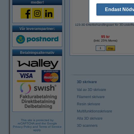
medier!
Endast Nöd
123-3D Efterbehandlingsset för 3D-utskrift
Vår leveranspartner:
95 kr
(Inkl. 25% Moms)
Betalningsalternativ
3D skrivare
Val av 3D skrivare
Filament skrivare
Resin skrivare
Multifunktionsskrivare
Alla 3D skrivare
This site is protected by
reCAPTCHA and the Google
3D scanners
Privacy Policy
and
Terms of Service
apply.