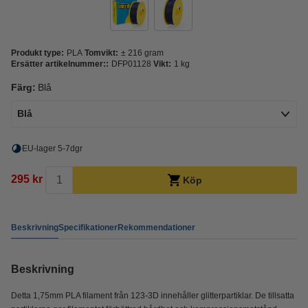
Produkt type:
PLA
Tomvikt:
± 216 gram
Ersätter artikelnummer::
DFP01128
Vikt:
1 kg
Färg:
Blå
Blå
EU-lager 5-7dgr
295 kr
Köp
Beskrivning
Specifikationer
Rekommendationer
Beskrivning
Detta 1,75mm PLA filament från 123-3D innehåller glitterpartiklar. De tillsatta