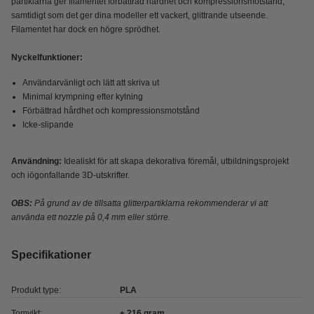
partiklarna ger filamentet förbättrad hårdhet och kompressionsmotstånd,
samtidigt som det ger dina modeller ett vackert, glittrande utseende.
Filamentet har dock en högre sprödhet.
Nyckelfunktioner:
Användarvänligt och lätt att skriva ut
Minimal krympning efter kylning
Förbättrad hårdhet och kompressionsmotstånd
Icke-slipande
Användning:
Idealiskt för att skapa dekorativa föremål, utbildningsprojekt
och iögonfallande 3D-utskrifter.
OBS:
På grund av de tillsatta glitterpartiklarna rekommenderar vi att
använda ett nozzle på 0,4 mm eller större.
Specifikationer
Produkt type:
PLA
Tomvikt:
± 216 gram