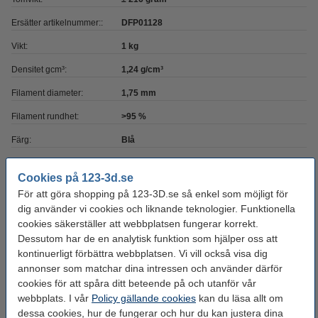
Ersätter artikelnummer::
DFP01128
Vikt:
1 kg
Densitet gcm³:
1,24 g/cm³
Filament diameter:
1,75 mm
Filament rundhet:
>95 %
Färg:
Blå
Heated bed temp:
0 - 50 °C
Cookies på 123-3d.se
Material:
PLA Glitter
För att göra shopping på 123-3D.se så enkel som möjligt för
dig använder vi cookies och liknande teknologier. Funktionella
Max avvikelse:
± 0,05 mm
cookies säkerställer att webbplatsen fungerar korrekt.
Nozzle
190 - 220 °C
Dessutom har de en analytisk funktion som hjälper oss att
temperaturområde:
kontinuerligt förbättra webbplatsen. Vi vill också visa dig
annonser som matchar dina intressen och använder därför
Spolens bredd:
6,8 cm
cookies för att spåra ditt beteende på och utanför vår
Spolens inre diameter:
Ø 5,2 cm
webbplats. I vår
Policy gällande cookies
kan du läsa allt om
dessa cookies, hur de fungerar och hur du kan justera dina