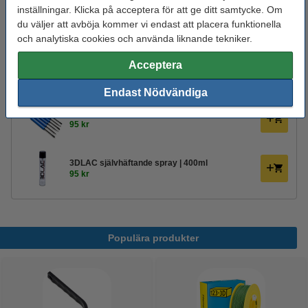
Spolens ytterdiameter:
Ø 20,0 cm
inställningar. Klicka på acceptera för att ge ditt samtycke. Om
Varumärke:
123-3D
du väljer att avböja kommer vi endast att placera funktionella
och analytiska cookies och använda liknande tekniker.
Produktkod:
DHM00063
Acceptera
Glöm inte att beställa!
Endast Nödvändiga
123-3D Efterbehandlingsset för 3D-utskrifter
95 kr
3DLAC självhäftande spray | 400ml
95 kr
Populära produkter