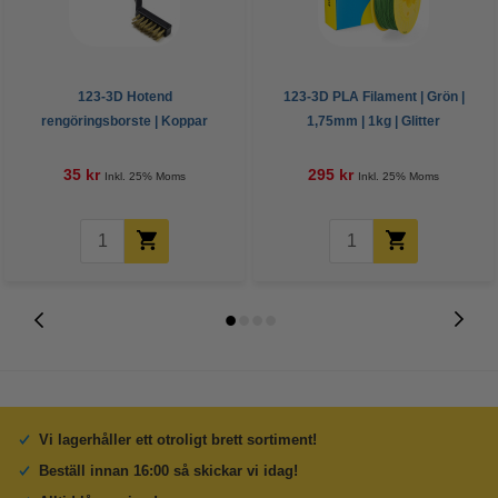
123-3D Hotend
123-3D PLA Filament | Grön |
rengöringsborste | Koppar
1,75mm | 1kg | Glitter
35 kr
295 kr
Inkl. 25% Moms
Inkl. 25% Moms
Vi lagerhåller ett otroligt brett sortiment!
Beställ innan 16:00 så skickar vi idag!