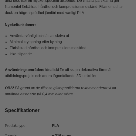
dina utskrifter ett mycket speciellt utseende. De tillsatta partiklarna ger
filamentet förbättrad hårdhet och kompressionsmotstånd. Filamentet har
dock en högre sprödhet jämfört med vanligt PLA.
Nyckelfunktioner:
Användarvänligt och lätt att skriva ut
Minimal krympning efter kylning
Förbättrad hårdhet och kompressionsmotstånd
Icke-slipande
Användningsområden:
Idealiskt för att skapa dekorativa föremål,
utbildningsprojekt och andra iögonfallande 3D-utskrifter.
OBS!
På grund av de tillsatta glitterpartiklarna rekommenderar vi att
använda ett nozzle på 0,4 mm eller större.
Specifikationer
Produkt type:
PLA
Tomvikt:
± 216 gram