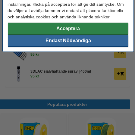
Spolens ytterdiameter:
Ø 20,0 cm
inställningar. Klicka på acceptera för att ge ditt samtycke. Om
Varumärke:
123-3D
du väljer att avböja kommer vi endast att placera funktionella
och analytiska cookies och använda liknande tekniker.
Produktkod:
DHM00061
Acceptera
Glöm inte att beställa!
Endast Nödvändiga
123-3D Efterbehandlingsset för 3D-utskrifter
95 kr
3DLAC självhäftande spray | 400ml
95 kr
Populära produkter