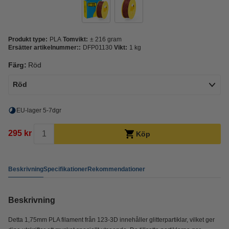
Produkt type:
PLA
Tomvikt:
± 216 gram
Ersätter artikelnummer::
DFP01130
Vikt:
1 kg
Färg:
Röd
Röd
EU-lager 5-7dgr
295 kr
Köp
Beskrivning
Specifikationer
Rekommendationer
Beskrivning
Detta 1,75mm PLA filament från 123-3D innehåller glitterpartiklar, vilket ger