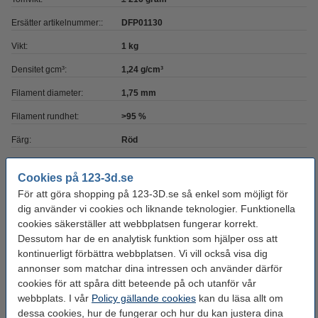
Ersätter artikelnummer::
DFP01130
Vikt:
1 kg
Densitet gcm³:
1,24 g/cm³
Filament diameter:
1,75 mm
Filament rundhet:
>95 %
Färg:
Röd
Heated bed temp:
0 - 50 °C
Cookies på 123-3d.se
Material:
PLA Glitter
För att göra shopping på 123-3D.se så enkel som möjligt för
dig använder vi cookies och liknande teknologier. Funktionella
Max avvikelse:
± 0,05 mm
cookies säkerställer att webbplatsen fungerar korrekt.
Nozzle
190 - 220 °C
Dessutom har de en analytisk funktion som hjälper oss att
temperaturområde:
kontinuerligt förbättra webbplatsen. Vi vill också visa dig
annonser som matchar dina intressen och använder därför
Spolens bredd:
6,8 cm
cookies för att spåra ditt beteende på och utanför vår
Spolens inre diameter:
Ø 5,2 cm
webbplats. I vår
Policy gällande cookies
kan du läsa allt om
dessa cookies, hur de fungerar och hur du kan justera dina