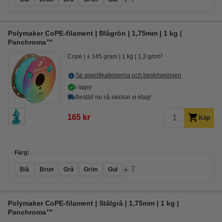
Polymaker CoPE-filament | Blågrön | 1,75mm | 1 kg |
Panchroma™
Cope
± 145 gram
1 kg
1,3 g/cm³
Se specifikationerna och beskrivningen
i lager
Beställ nu så skickar vi idag!
165 kr
Köp
Färg:
+
7
Blå
Brun
Grå
Grön
Gul
Polymaker CoPE-filament | Stålgrå | 1,75mm | 1 kg |
Panchroma™