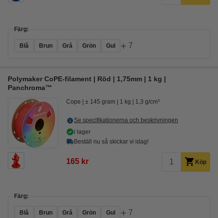
Färg:
+
7
Blå
Brun
Grå
Grön
Gul
Polymaker CoPE-filament | Röd | 1,75mm | 1 kg |
Panchroma™
Cope
± 145 gram
1 kg
1,3 g/cm³
Se specifikationerna och beskrivningen
i lager
Beställ nu så skickar vi idag!
165 kr
Köp
Färg:
+
7
Blå
Brun
Grå
Grön
Gul