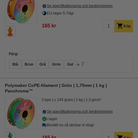
Se specifikationerna och beskrivningen
EU-lager 5-7dgr
165 kr
Köp
Färg:
+
7
Blå
Brun
Grå
Grön
Gul
Polymaker CoPE-filament | Grön | 1,75mm | 1 kg |
Panchroma™
Cope
± 145 gram
1 kg
1,3 g/cm³
Se specifikationerna och beskrivningen
i lager
Beställ nu så skickar vi idag!
165 kr