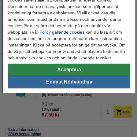
cookies säkerställer att webbplatsen fungerar korrekt.
Dessutom har de en analytisk funktion som hjälper oss att
165 kr
Köp
kontinuerligt förbättra webbplatsen. Vi vill också visa dig
annonser som matchar dina intressen och använder därför
cookies för att spåra ditt beteende på och utanför vår
Färg:
webbplats. I vår
Policy gällande cookies
kan du läsa allt om
dessa cookies, hur de fungerar och hur du kan justera dina
+
7
Blå
Brun
Grå
Grön
Gul
inställningar. Klicka på acceptera för att ge ditt samtycke. Om
du väljer att avböja kommer vi endast att placera funktionella
och analytiska cookies och använda liknande tekniker.
123-3D självhäftande spray | 150ml
Acceptera
Download
123-3D
150 ml
DAR02393
Endast Nödvändiga
Se specifikationerna och beskrivningen
i lager
Beställ nu så skickar vi idag!
75 kr
10% rabatt:
Köp
67,50 kr
Extra information
Säkerhetsdatablad