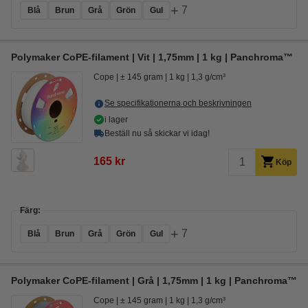
+
7
Blå
Brun
Grå
Grön
Gul
Polymaker CoPE-filament | Vit | 1,75mm | 1 kg | Panchroma™
Cope
± 145 gram
1 kg
1,3 g/cm³
Se specifikationerna och beskrivningen
i lager
Beställ nu så skickar vi idag!
165 kr
Köp
Färg:
+
7
Blå
Brun
Grå
Grön
Gul
Polymaker CoPE-filament | Grå | 1,75mm | 1 kg | Panchroma™
Cope
± 145 gram
1 kg
1,3 g/cm³