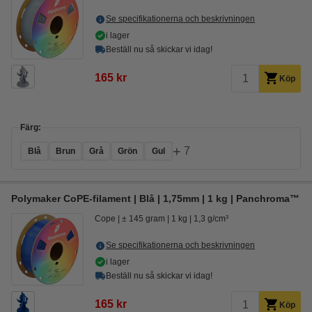
Se specifikationerna och beskrivningen
i lager
Beställ nu så skickar vi idag!
165 kr
Köp
Färg:
+
7
Blå
Brun
Grå
Grön
Gul
Polymaker CoPE-filament | Blå | 1,75mm | 1 kg | Panchroma™
Cope
± 145 gram
1 kg
1,3 g/cm³
Se specifikationerna och beskrivningen
i lager
Beställ nu så skickar vi idag!
165 kr
Köp