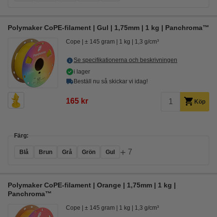
Polymaker CoPE-filament | Gul | 1,75mm | 1 kg | Panchroma™
Cope
± 145 gram
1 kg
1,3 g/cm³
Se specifikationerna och beskrivningen
i lager
Beställ nu så skickar vi idag!
165 kr
Köp
Färg:
+
7
Blå
Brun
Grå
Grön
Gul
Polymaker CoPE-filament | Orange | 1,75mm | 1 kg |
Panchroma™
Cope
± 145 gram
1 kg
1,3 g/cm³