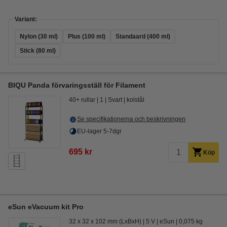
Variant:
Nylon (30 ml)
Plus (100 ml)
Standaard (400 ml)
Stick (80 ml)
BIQU Panda förvaringsställ för Filament
40+ rullar
1
Svart
kolstål
Se specifikationerna och beskrivningen
EU-lager 5-7dgr
695 kr
Köp
eSun eVacuum kit Pro
32 x 32 x 102 mm (LxBxH)
5 V
eSun
0,075 kg