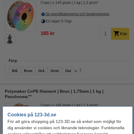
Cope
± 145 gram
1 kg
1,3 g/cm³
Se specifikationerna och beskrivningen
EU-lager 5-7dgr
165 kr
Köp
Färg:
+
7
Blå
Brun
Grå
Grön
Gul
Polymaker CoPE-filament | Brun | 1,75mm | 1 kg |
Panchroma™
Cope
± 145 gram
1 kg
1,3 g/cm³
Cookies på 123-3d.se
Se specifikationerna och beskrivningen
För att göra shopping på 123-3D.se så enkel som möjligt för
i lager
dig använder vi cookies och liknande teknologier. Funktionella
Beställ nu så skickar vi idag!