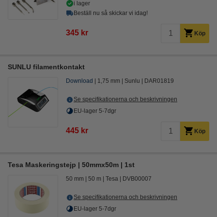
i lager
Beställ nu så skickar vi idag!
345 kr
Köp
SUNLU filamentkontakt
Download
1,75 mm
Sunlu
DAR01819
Se specifikationerna och beskrivningen
EU-lager 5-7dgr
445 kr
Köp
Tesa Maskeringstejp | 50mmx50m | 1st
50 mm
50 m
Tesa
DVB00007
Se specifikationerna och beskrivningen
EU-lager 5-7dgr