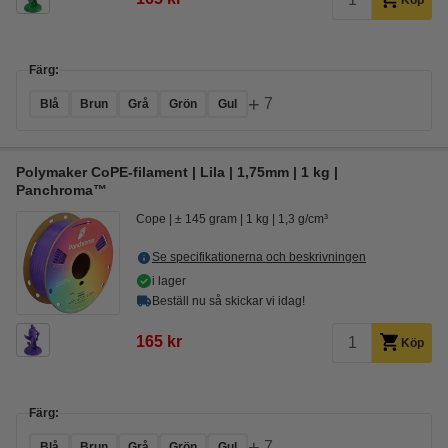
Köp
Färg:
+
7
Blå
Brun
Grå
Grön
Gul
Polymaker CoPE-filament | Lila | 1,75mm | 1 kg |
Panchroma™
Cope
± 145 gram
1 kg
1,3 g/cm³
Se specifikationerna och beskrivningen
i lager
Beställ nu så skickar vi idag!
165 kr
Köp
Färg:
+
7
Blå
Brun
Grå
Grön
Gul