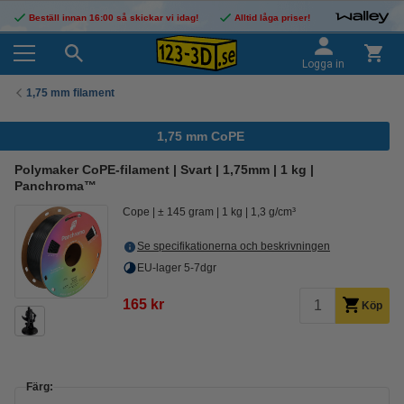
Beställ innan 16:00 så skickar vi idag!
Alltid låga priser!
Logga in
1,75 mm filament
1,75 mm CoPE
Polymaker CoPE-filament | Svart | 1,75mm | 1 kg |
Panchroma™
Cope
± 145 gram
1 kg
1,3 g/cm³
Se specifikationerna och beskrivningen
EU-lager 5-7dgr
165 kr
Köp
Färg: