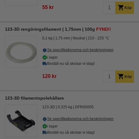
55 kr
Köp
123-3D rengöringsfilament | 1,75mm | 100g
FYND!!
0,1 kg
1,75 mm
Neutral
210 - 225 °C
Se specifikationerna och beskrivningen
i lager
Beställ nu så skickar vi idag!
120 kr
Köp
123-3D filamentspolehållare
123-3D
0,325 kg
DFR00005
Se specifikationerna och beskrivningen
i lager
Beställ nu så skickar vi idag!