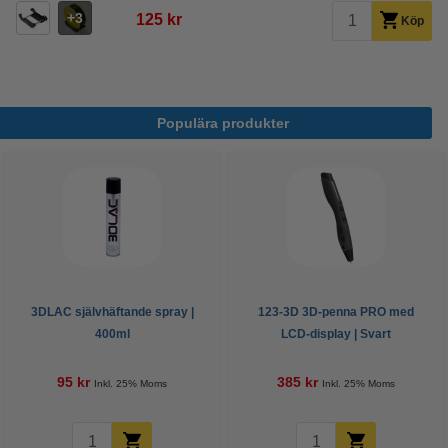
3
125 kr
Köp
Populära produkter
3DLAC självhäftande spray |
123-3D 3D-penna PRO med
400ml
LCD-display | Svart
95 kr
385 kr
Inkl. 25% Moms
Inkl. 25% Moms