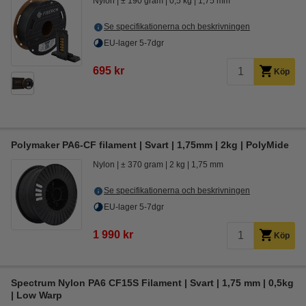
Nylon
± 190 gram
0,5 kg
1,75 mm
Se specifikationerna och beskrivningen
EU-lager 5-7dgr
695 kr
Köp
Polymaker PA6-CF filament | Svart | 1,75mm | 2kg | PolyMide
Nylon
± 370 gram
2 kg
1,75 mm
Se specifikationerna och beskrivningen
EU-lager 5-7dgr
1 990 kr
Köp
Spectrum Nylon PA6 CF15S Filament | Svart | 1,75 mm | 0,5kg
| Low Warp