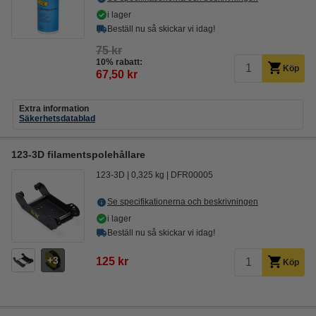
i lager
Beställ nu så skickar vi idag!
75 kr
10% rabatt:
Köp
67,50 kr
Extra information
Säkerhetsdatablad
123-3D filamentspolehållare
123-3D
0,325 kg
DFR00005
Se specifikationerna och beskrivningen
i lager
Beställ nu så skickar vi idag!
3
125 kr
Köp