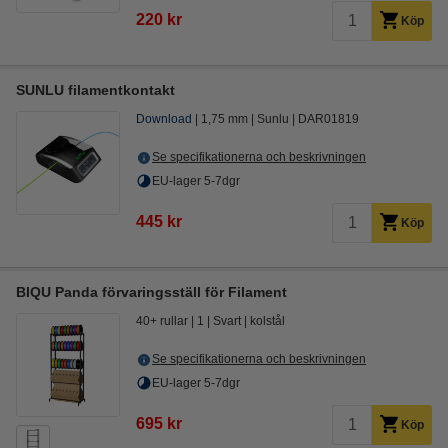
220 kr
Köp
SUNLU filamentkontakt
Download
1,75 mm
Sunlu
DAR01819
Se specifikationerna och beskrivningen
EU-lager 5-7dgr
445 kr
Köp
BIQU Panda förvaringsställ för Filament
40+ rullar
1
Svart
kolstål
Se specifikationerna och beskrivningen
EU-lager 5-7dgr
695 kr
Köp