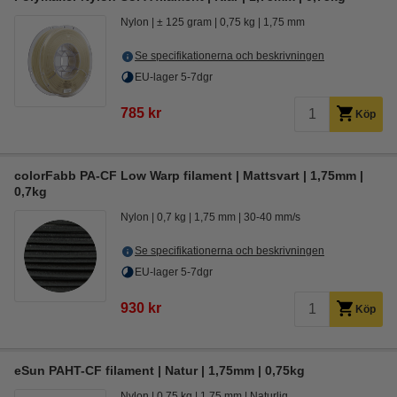
Nylon
± 125 gram
0,75 kg
1,75 mm
Se specifikationerna och beskrivningen
EU-lager 5-7dgr
785 kr
Köp
colorFabb PA-CF Low Warp filament | Mattsvart | 1,75mm |
0,7kg
Nylon
0,7 kg
1,75 mm
30-40 mm/s
Se specifikationerna och beskrivningen
EU-lager 5-7dgr
930 kr
Köp
eSun PAHT-CF filament | Natur | 1,75mm | 0,75kg
Nylon
0,75 kg
1,75 mm
Naturlig