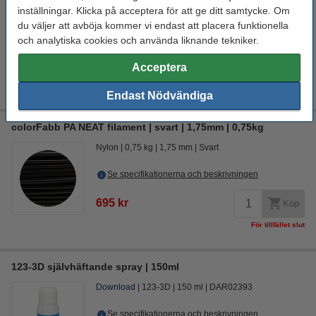
Nylon
± 125 gram
0,75 kg
1,75 mm
inställningar. Klicka på acceptera för att ge ditt samtycke. Om
du väljer att avböja kommer vi endast att placera funktionella
Se specifikationerna och beskrivningen
och analytiska cookies och använda liknande tekniker.
725 kr
Köp
Acceptera
För tillfället slut
Endast Nödvändiga
colorFabb PA NEAT filament | svart | 1,75mm | 0,75kg
Nylon
0,75 kg
1,75 mm
Svart
Se specifikationerna och beskrivningen
695 kr
Köp
För tillfället slut
123-3D självhäftande spray | 150ml
Download
123-3D
150 ml
DAR02393
Se specifikationerna och beskrivningen