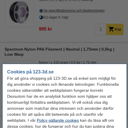
Se specifikationerna och beskrivningen
EU-lager 5-7dgr
995 kr
Köp
Spectrum Nylon PA6 Filament | Neutral | 1,75mm | 0,5kg |
Low Warp
Nylon
± 220 gram
0,5 kg
1,75 mm
Cookies på 123-3d.se
Se specifikationerna och beskrivningen
För att göra shopping på 123-3D.se så enkel som möjligt för
EU-lager 5-7dgr
dig använder vi cookies och liknande teknologier. Funktionella
cookies säkerställer att webbplatsen fungerar korrekt.
295 kr
Köp
Dessutom har de en analytisk funktion som hjälper oss att
kontinuerligt förbättra webbplatsen. Vi vill också visa dig
annonser som matchar dina intressen och använder därför
cookies för att spåra ditt beteende på och utanför vår
webbplats. I vår
Policy gällande cookies
kan du läsa allt om
Polymaker CoPA Nylon filament | Svart | 1,75mm | 0,75kg
dessa cookies, hur de fungerar och hur du kan justera dina