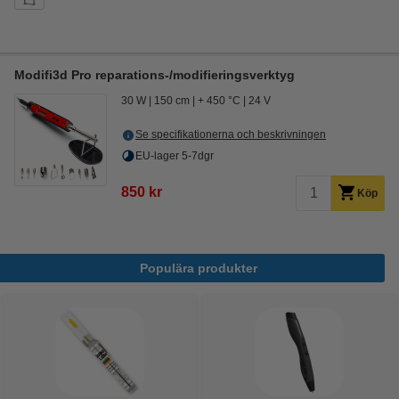
Modifi3d Pro reparations-/modifieringsverktyg
30 W
150 cm
+ 450 °C
24 V
Se specifikationerna och beskrivningen
EU-lager 5-7dgr
850 kr
Köp
Populära produkter