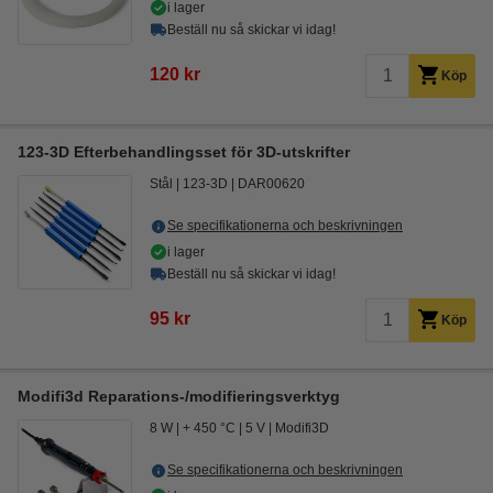
i lager
Beställ nu så skickar vi idag!
120 kr
Köp
123-3D Efterbehandlingsset för 3D-utskrifter
Stål
123-3D
DAR00620
Se specifikationerna och beskrivningen
i lager
Beställ nu så skickar vi idag!
95 kr
Köp
Modifi3d Reparations-/modifieringsverktyg
8 W
+ 450 °C
5 V
Modifi3D
Se specifikationerna och beskrivningen