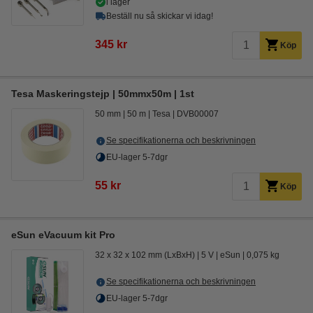
i lager
Beställ nu så skickar vi idag!
345 kr
Köp
Tesa Maskeringstejp | 50mmx50m | 1st
50 mm
50 m
Tesa
DVB00007
Se specifikationerna och beskrivningen
EU-lager 5-7dgr
55 kr
Köp
eSun eVacuum kit Pro
32 x 32 x 102 mm (LxBxH)
5 V
eSun
0,075 kg
Se specifikationerna och beskrivningen
EU-lager 5-7dgr