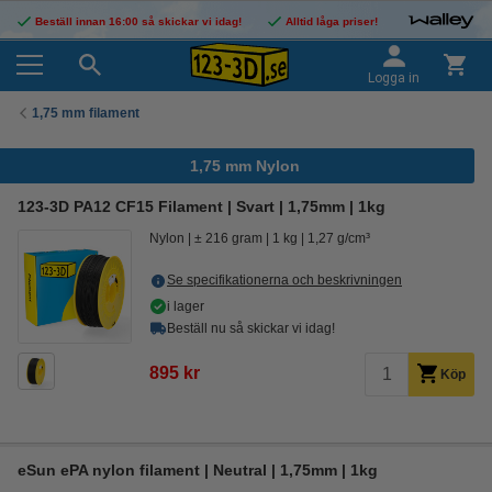
Beställ innan 16:00 så skickar vi idag!
Alltid låga priser!
Logga in
1,75 mm filament
1,75 mm Nylon
123-3D PA12 CF15 Filament | Svart | 1,75mm | 1kg
Nylon
± 216 gram
1 kg
1,27 g/cm³
Se specifikationerna och beskrivningen
i lager
Beställ nu så skickar vi idag!
895 kr
Köp
eSun ePA nylon filament | Neutral | 1,75mm | 1kg